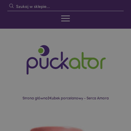
›
Strona główna
Kubek porcelanowy - Serca Amora
Skip
Skip
to
to
the
the
end
beginning