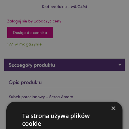
Kod produktu - MUG494
Zaloguj się by zobaczyć ceny
Dostęp do cennika
177 w magazynie
Szczegóły produktu
Opis produktu
Kubek porcelanowy - Serca Amora
Materiał:
porcelana
×
Bezpieczny dla żywności:
Tak
Ta strona używa plików
cookie
Można używać w kuchence mikrofalowej:
Tak