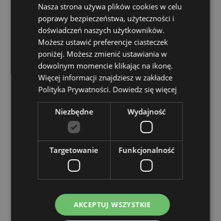
Można myć w zmywarce:
Tak
Nasza strona używa plików cookies w celu
poprawy bezpieczeństwa, użyteczności i
Pojemność:
300ml
doświadczeń naszych użytkowników.
Sezonowe produkty/okazje świąteczne:
Walentynki
Możesz ustawić preferencje ciasteczek
poniżej. Możesz zmienić ustawiania w
Zasoby dotyczące produktów:
dowolnym momencie klikając na ikonę.
Chcesz wiedzieć więcej na temat zakupów w Puckator
Więcej informacji znajdziesz w zakładce
?
Zapoznaj się z naszym
przewodnik dla kupujących.
Polityka Prywatności.
Dowiedz się więcej
Niezbędne
Wydajność
Cechy produktu
Więcej
Wysokość 9.5cm Szerokość 12cm Głębokość 8cm
informacji
5056848200237
Targetowanie
Funkcjonalność
36
0.371000
Nie
Nie
AKCEPTUJ WSZYSTKIE
Nie
Amore