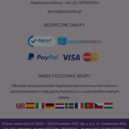
Międzynarodowy: +44 (0) 1579321550
biuro@puckator.pl
BEZPIECZNE ZAKUPY
NASZE POZOSTAŁE SKLEPY
Odwiedź nasze pozostałe międzynarodowe strony internetowe i
złóż zamówienie z całej gamy Puckotora w swoim preferowanym
języku.
recently_viewed_product
Adobe Inc.
www.puckator.pl
Prawo autorskie © 2000 - 2025 Puckator EDC Sp. z o.o. Ul. Graniczna 8AA,
54-610, Wrocław. Numer REGON: 389391683 - Numer NIP: PL8943170010