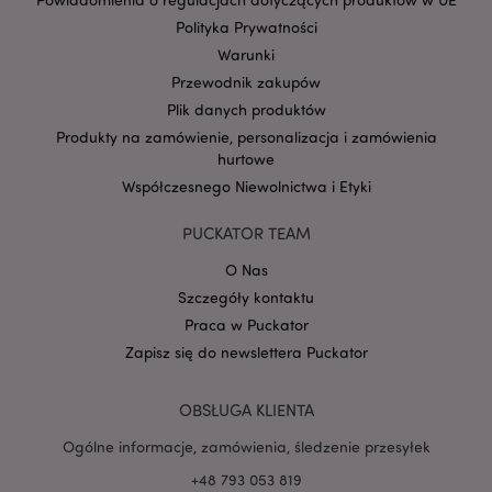
Polityka Prywatności
Warunki
Przewodnik zakupów
Plik danych produktów
Google
Produkty na zamówienie, personalizacja i zamówienia
mage-cache-storage-section-
Adobe Inc.
Privacy Policy
invalidation
www.puckator.pl
hurtowe
Współczesnego Niewolnictwa i Etyki
PUCKATOR TEAM
O Nas
form_key
1 
Szczegóły kontaktu
Adobe Inc.
.www.puckator.pl
Praca w Puckator
Zapisz się do newslettera Puckator
OBSŁUGA KLIENTA
Ogólne informacje, zamówienia, śledzenie przesyłek
PHPSESSID
1 
PHP.net
.www.puckator.pl
+48 793 053 819