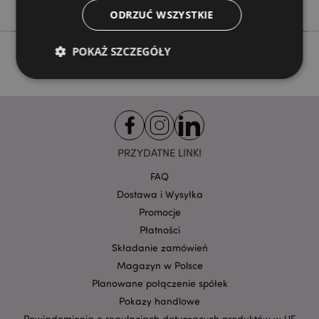
ODRZUĆ WSZYSTKIE
POKAŻ SZCZEGÓŁY
Niezbędne
Wydajność
Targetowanie
Funkcjonalność
PRZYDATNE LINKI
Niezbędne pliki cookie pozwalają na sprawne
funkcjonowanie strony. Należą do nich loginy
FAQ
klientów i zarządzanie kontami.
Dostawa i Wysyłka
Provider
/
Nazwa
Domena
prze
Promocje
Płatności
CookieScriptConsent
1
CookieScript
.puckator.pl
Składanie zamówień
Magazyn w Polsce
Planowane połączenie spółek
Pokazy handlowe
Powiadomienia o regulacjach dotyczących produktów w UE