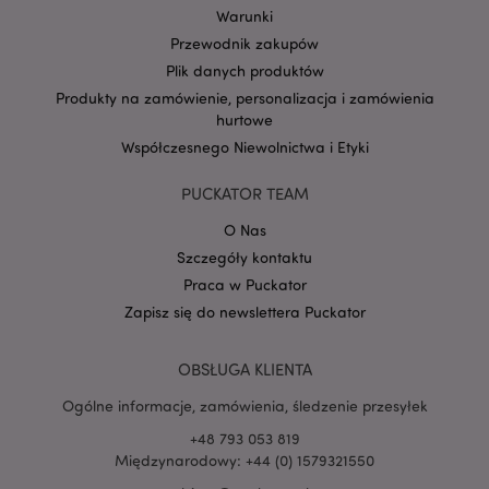
Warunki
Przewodnik zakupów
Plik danych produktów
Produkty na zamówienie, personalizacja i zamówienia
Google
hurtowe
mage-cache-storage-section-
Adobe Inc.
Privacy Policy
invalidation
www.puckator.pl
Współczesnego Niewolnictwa i Etyki
PUCKATOR TEAM
O Nas
Szczegóły kontaktu
form_key
1 
Adobe Inc.
Praca w Puckator
.www.puckator.pl
Zapisz się do newslettera Puckator
OBSŁUGA KLIENTA
Ogólne informacje, zamówienia, śledzenie przesyłek
PHPSESSID
1 
PHP.net
+48 793 053 819
.www.puckator.pl
Międzynarodowy: +44 (0) 1579321550