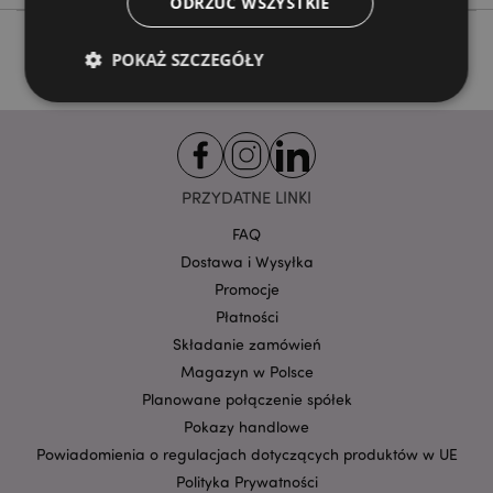
ODRZUĆ WSZYSTKIE
POKAŻ SZCZEGÓŁY
Niezbędne
Wydajność
Targetowanie
Funkcjonalność
PRZYDATNE LINKI
Niezbędne pliki cookie pozwalają na sprawne
FAQ
funkcjonowanie strony. Należą do nich loginy
klientów i zarządzanie kontami.
Dostawa i Wysyłka
Provider
/
Promocje
Nazwa
Domena
prze
Płatności
CookieScriptConsent
1
CookieScript
Składanie zamówień
.puckator.pl
Magazyn w Polsce
Planowane połączenie spółek
Pokazy handlowe
Powiadomienia o regulacjach dotyczących produktów w UE
Polityka Prywatności