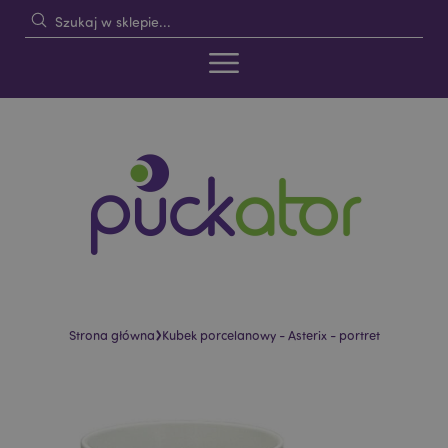
›
Strona główna
Kubek porcelanowy - Asterix - portret
Skip
Skip
to
to
the
the
end
beginning