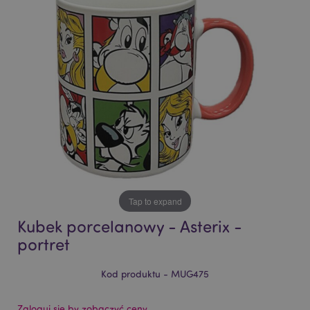
of
of
the
the
images
images
gallery
gallery
Tap to expand
Kubek porcelanowy - Asterix -
portret
Kod produktu - MUG475
Zaloguj się by zobaczyć ceny