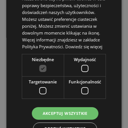
licencjonowany i może być sprzedawany na całym
poprawy bezpieczeństwa, użyteczności i
świecie.
doświadczeń naszych użytkowników.
Możesz ustawić preferencje ciasteczek
Zasoby dotyczące produktów:
poniżej. Możesz zmienić ustawiania w
Chcesz wiedzieć więcej na temat zakupów w Puckator
dowolnym momencie klikając na ikonę.
?
Zapoznaj się z naszym
przewodnik dla kupujących.
Więcej informacji znajdziesz w zakładce
Polityka Prywatności.
Dowiedz się więcej
Cechy produktu
Niezbędne
Wydajność
Więcej
Wysokość 9.5cm Szerokość 12cm Głębokość 8cm
informacji
5055071511820
36
Targetowanie
Funkcjonalność
0.360000
Nie
Nie
Nie
AKCEPTUJ WSZYSTKIE
Asterix & Obelix