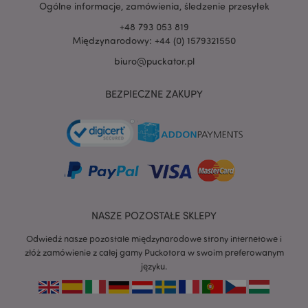
Ogólne informacje, zamówienia, śledzenie przesyłek
+48 793 053 819
Międzynarodowy: +44 (0) 1579321550
biuro@puckator.pl
BEZPIECZNE ZAKUPY
recently_viewed_product
Adobe Inc.
www.puckator.pl
mage-cache-storage
Adobe Inc.
www.puckator.pl
NASZE POZOSTAŁE SKLEPY
Odwiedź nasze pozostałe międzynarodowe strony internetowe i
złóż zamówienie z całej gamy Puckotora w swoim preferowanym
języku.
recently_viewed_product_previous
Adobe Inc.
www.puckator.pl