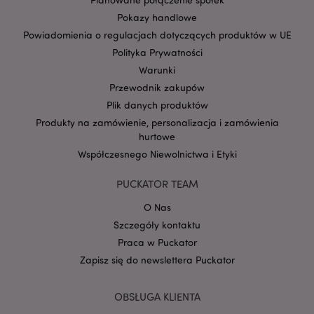
Pokazy handlowe
Powiadomienia o regulacjach dotyczących produktów w UE
form_key
1 
Adobe Inc.
Polityka Prywatności
.www.puckator.pl
Warunki
Przewodnik zakupów
Plik danych produktów
Produkty na zamówienie, personalizacja i zamówienia
hurtowe
PHPSESSID
1 
PHP.net
Współczesnego Niewolnictwa i Etyki
.www.puckator.pl
PUCKATOR TEAM
O Nas
Szczegóły kontaktu
Praca w Puckator
Zapisz się do newslettera Puckator
OBSŁUGA KLIENTA