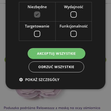
Niezbędne
Wydajność
Więcej z tego kategorii
Targetowanie
Funkcjonalność
AKCEPTUJ WSZYSTKIE
ODRZUĆ WSZYSTKIE
POKAŻ SZCZEGÓŁY
Niezbędne
Wydajność
Targetowanie
Funkcjonalność
Poduszka podróżna Relaxeazzz z maską na oczy ośmiornica
Po