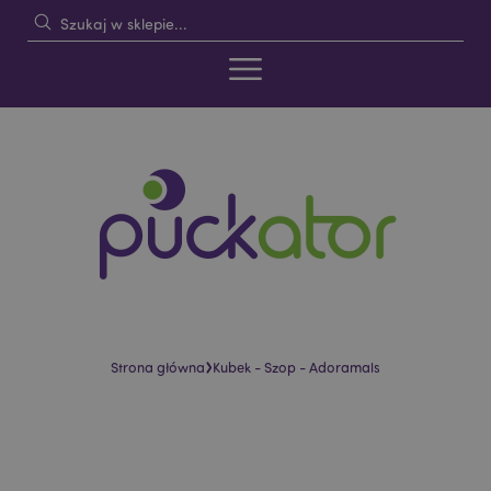
›
Strona główna
Kubek - Szop - Adoramals
Skip
Skip
to
to
the
the
end
beginning