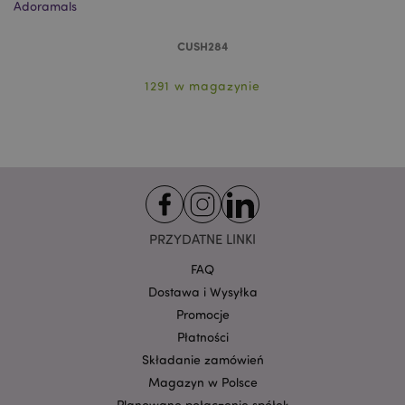
Adoramals
Niezbędne pliki cookie pozwalają na sprawne
funkcjonowanie strony. Należą do nich loginy
klientów i zarządzanie kontami.
CUSH284
Provider
/
Nazwa
1291 w magazynie
Domena
prze
CookieScriptConsent
1
CookieScript
.puckator.pl
PRZYDATNE LINKI
FAQ
Dostawa i Wysyłka
Promocje
Google
Płatności
mage-cache-storage-section-
Adobe Inc.
Privacy Policy
invalidation
www.puckator.pl
Składanie zamówień
Magazyn w Polsce
Planowane połączenie spółek