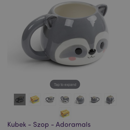
of
of
the
the
images
images
gallery
gallery
Tap to expand
Kubek - Szop - Adoramals