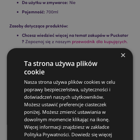
Do użytku w zmywarce:
Nie
Pojemność:
700ml
Zasoby dotyczące produktów:
Chcesz wiedzieć więcej na temat zakupów w Puckator
?
Zapoznaj się z naszym
przewodnik dla kupujących.
×
Cechy produktu
Ta strona używa plików
cookie
Więcej
Wysokość 9cm Szerokość 16cm Głębokość 12.5cm
informacji
5055071750939
Nasza strona używa plików cookies w celu
24
poprawy bezpieczeństwa, użyteczności i
0.440000
doświadczeń naszych użytkowników.
Możesz ustawić preferencje ciasteczek
Tak
poniżej. Możesz zmienić ustawiania w
Nie
dowolnym momencie klikając na ikonę.
Nie
Więcej informacji znajdziesz w zakładce
Adoramals
Polityka Prywatności.
Dowiedz się więcej