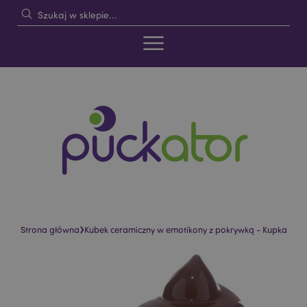
›
Strona główna
Kubek ceramiczny w emotikony z pokrywką - Kupka
Skip
Skip
to
to
the
the
end
beginning