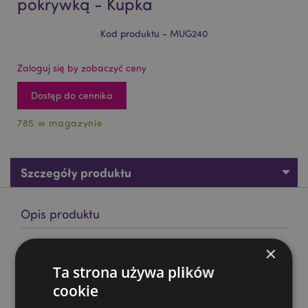
pokrywką - Kupka
Kod produktu - MUG240
Zaloguj się by zobaczyć ceny
Dostęp do cennika
785 w magazynie
Szczegóły produktu
Opis produktu
Kubek ceramiczny w emotikony z pokrywką - Kupka
×
Materiał:
Ta strona używa plików
Ceramika dolomitowa
cookie
Bezpieczny kontakt z żywnością:
Tak