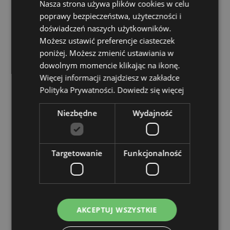
Do użytku w kuchence mikrofalowej:
Nie
Nasza strona używa plików cookies w celu
poprawy bezpieczeństwa, użyteczności i
Do użytku w zmywarce:
Nie
doświadczeń naszych użytkowników.
Pojemność:
460ml
Możesz ustawić preferencje ciasteczek
poniżej. Możesz zmienić ustawiania w
Zasoby dotyczące produktów:
dowolnym momencie klikając na ikonę.
Chcesz wiedzieć więcej na temat zakupów w Puckator
Więcej informacji znajdziesz w zakładce
?
Zapoznaj się z naszym
przewodnik dla kupujących.
Polityka Prywatności.
Dowiedz się więcej
Niezbędne
Wydajność
Cechy produktu
Więcej
Wysokość 13cm (z Lid) Wysokość 8.5cm Szerokość
informacji
14.5cm Głębokość 11cm
Targetowanie
Funkcjonalność
5055071715167
24
0.523000
Nie
Nie
AKCEPTUJ WSZYSTKIE
Nie