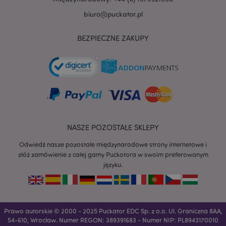
biuro@puckator.pl
BEZPIECZNE ZAKUPY
NASZE POZOSTAŁE SKLEPY
Odwiedź nasze pozostałe międzynarodowe strony internetowe i
złóż zamówienie z całej gamy Puckotora w swoim preferowanym
języku.
recently_viewed_product
Adobe Inc.
www.puckator.pl
Prawo autorskie © 2000 - 2025 Puckator EDC Sp. z o.o. Ul. Graniczna 8AA,
54-610, Wrocław. Numer REGON: 389391683 - Numer NIP: PL8943170010