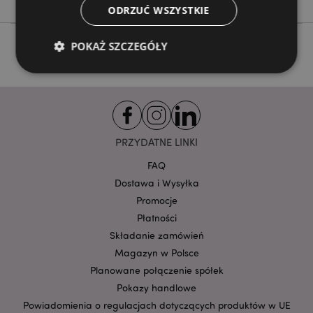
ODRZUĆ WSZYSTKIE
POKAŻ SZCZEGÓŁY
Niezbędne
Wydajność
Targetowanie
Funkcjonalność
PRZYDATNE LINKI
Niezbędne pliki cookie pozwalają na sprawne
funkcjonowanie strony. Należą do nich loginy
FAQ
klientów i zarządzanie kontami.
Dostawa i Wysyłka
Provider
/
Nazwa
Promocje
Domena
prze
Płatności
CookieScriptConsent
1
CookieScript
.puckator.pl
Składanie zamówień
Magazyn w Polsce
Planowane połączenie spółek
Pokazy handlowe
Powiadomienia o regulacjach dotyczących produktów w UE