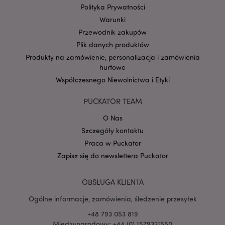
Polityka Prywatności
Warunki
Przewodnik zakupów
Plik danych produktów
Google
Produkty na zamówienie, personalizacja i zamówienia
mage-cache-storage-section-
Adobe Inc.
Privacy Policy
hurtowe
invalidation
www.puckator.pl
Współczesnego Niewolnictwa i Etyki
PUCKATOR TEAM
O Nas
Szczegóły kontaktu
form_key
1 
Adobe Inc.
.www.puckator.pl
Praca w Puckator
Zapisz się do newslettera Puckator
OBSŁUGA KLIENTA
Ogólne informacje, zamówienia, śledzenie przesyłek
PHPSESSID
1 
PHP.net
.www.puckator.pl
+48 793 053 819
Międzynarodowy: +44 (0) 1579321550