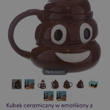
of
of
the
the
images
images
gallery
gallery
Tap to expand
Kubek ceramiczny w emotikony z