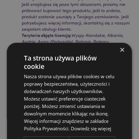
Jeśli znajdujesz się poza tymi obszarami, prosimy nie
próbować kupować tego produktu; jeśli to zrobisz,
produkt zostanie usunięty z Twojego zamówienia. Jeśli
potrzebujesz więcej informacji, skontaktuj się z naszym
zespołem obsługi klienta.
Terytoria objęte licencją:
Wyspy Alandzkie, Albania,
Austria, Azory (Portugalia), Bahrajn, Baleary
×
(Hiszpania), Belgia, Bermudy, Bośnia i Hercegowina,
Bułgaria, Kanada, Wyspy Kanaryjskie (Hiszpania),
Ta strona używa plików
Ceuta i Melilla, Korsyka (Francja), Chorwacja, Cypr,
cookie
Czechy, Dania, Estonia, Finlandia (kontynentalna),
Francja (kontynentalna), Gujana Francuska, Niemcy,
Nasza strona używa plików cookies w celu
Gibraltar, Grecja, Gwadelupa, Guernsey (Wyspy
poprawy bezpieczeństwa, użyteczności i
Normandzkie), Watykan, Hongkong, Węgry, Islandia,
doświadczeń naszych użytkowników.
Irlandia, Wyspa Man (Wielka Brytania), Włochy
(kontynentalne), Jersey (Wyspy Normandzkie),
Możesz ustawić preferencje ciasteczek
Jordania, Kosowo, Kuwejt, Łotwa, Liechtenstein, Litwa,
poniżej. Możesz zmienić ustawiania w
Luksemburg, Macedonia Północna, Madera
dowolnym momencie klikając na ikonę.
(Portugalia), Malta, Martynika, Majotta, Mołdawia,
Więcej informacji znajdziesz w zakładce
Monako, Czarnogóra, Holandia, Norwegia, Palestyna,
Polityka Prywatności.
Dowiedz się więcej
Polska, Portugalia (kontynentalna), Katar, Reunion,
Rumunia, Saint-Martin (część francuska), San Marino,