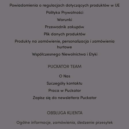
Powiadomienia o regulacjach dotyczących produktów w UE
Polityka Prywatności
form_key
1 
Adobe Inc.
Warunki
.www.puckator.pl
Przewodnik zakupów
Plik danych produktów
Produkty na zamówienie, personalizacja i zamówienia
hurtowe
Współczesnego Niewolnictwa i Etyki
PHPSESSID
1 
PHP.net
.www.puckator.pl
PUCKATOR TEAM
O Nas
Szczegóły kontaktu
Praca w Puckator
Zapisz się do newslettera Puckator
OBSŁUGA KLIENTA
Ogólne informacje, zamówienia, śledzenie przesyłek