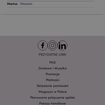
Niezbędne pliki cookie pozwalają na sprawne
Moomin
funkcjonowanie strony. Należą do nich loginy
klientów i zarządzanie kontami.
Provider
/
Nazwa
Domena
prze
CookieScriptConsent
1
CookieScript
.puckator.pl
PRZYDATNE LINKI
FAQ
Dostawa i Wysyłka
Promocje
Płatności
Google
mage-cache-storage-section-
Adobe Inc.
Składanie zamówień
Privacy Policy
invalidation
www.puckator.pl
Magazyn w Polsce
Planowane połączenie spółek
Pokazy handlowe