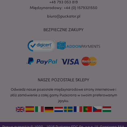
+48 793 053 819
Międzynarodowy: +44 (0) 1579321550
biuro@puckator.pl
BEZPIECZNE ZAKUPY
recently_viewed_product
Adobe Inc.
www.puckator.pl
mage-cache-storage
Adobe Inc.
NASZE POZOSTAŁE SKLEPY
www.puckator.pl
Odwiedź nasze pozostałe międzynarodowe strony internetowe i
złóż zamówienie z całej gamy Puckotora w swoim preferowanym
języku.
recently_viewed_product_previous
Adobe Inc.
www.puckator.pl
Prawo autorskie © 2000 - 2025 Puckator EDC Sp. z o.o. Ul. Graniczna 8AA,