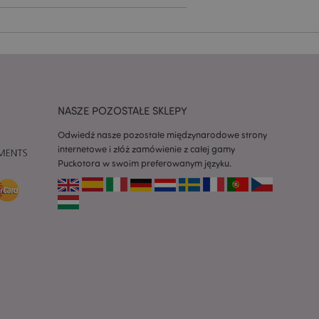
zapamiętywania
h zgody użytkownika
 konieczne, aby baner
m działał
ywany w celu
nia treści w
y ładowały się
NASZE POZOSTAŁE SKLEPY
ywany w celu
nia treści w
y ładowały się
Odwiedź nasze pozostałe międzynarodowe strony
internetowe i złóż zamówienie z całej gamy
z aplikacje oparte
Puckotora w swoim preferowanym języku.
dentyfikator
a używany do
 użytkownika.
enerowana losowo,
być specyficzny dla
ykładem jest
zalogowanego
ronami.
atory produktów
 produktów w celu
ywany w celu
nia treści w