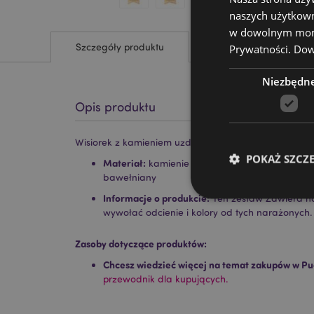
naszych użytkown
w dowolnym momen
Szczegóły produktu
Prywatności.
Dowi
Niezbędn
Opis produktu
Wisiorek z kamieniem uzdrawiającym w kształcie skr
POKAŻ SZCZ
Materiał:
kamienie pośrednie, metal (żelazo/s
bawełniany
Informacje o produkcie:
Ten zestaw Zawiera na
wywołać odcienie i kolory od tych narażonych.
Zasoby dotyczące produktów:
Niezbędne pliki cook
Chcesz wiedzieć więcej na temat zakupów w Pu
przewodnik dla kupujących.
Nazwa
CookieScriptConse