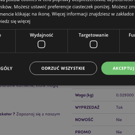
ików. Możesz ustawić preferencje ciasteczek poniżej. Możesz zm
cie klikając na ikonę. Więcej informacji znajdziesz w zakładce 
edz się więcej
e
Wydajność
Targetowanie
Fu
Cechy produktu
Więcej
Wymiary
Wysokość
informacji
zydła anioła
EGÓŁY
ODRZUĆ WSZYSTKIE
AKCEPTUJ
Kod Kreskowy EAN
top cynku/mosiądz), sznurek
50550715
Ilość w kartonie
108
turalne kamienie, które mogą
Waga (kg)
0.029000
Niezbędne
Wydajność
Targetowanie
Funkcjonalność
WYPRZEDAŻ
Tak
ie pozwalają na sprawne funkcjonowanie strony. Należą do nich loginy klientów i zarz
ckator ?
Zapoznaj się z naszym
Provider
/
Okres
NOWOŚĆ
Nie
Opis
Domena
przechowywania
nt
1 miesiąc
Ten plik cookie jest uż
PROMO
CookieScript
Nie