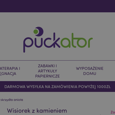
ZABAWKI I
TERAPIA I
WYPOSAŻENIE
ARTYKUŁY
LĘGNACJA
DOMU
PAPIERNICZE
DARMOWA WYSYŁKA NA ZAMÓWIENIA POWYŻEJ 1000ZŁ
skrzydła anioła
Wisiorek z kamieniem
Za