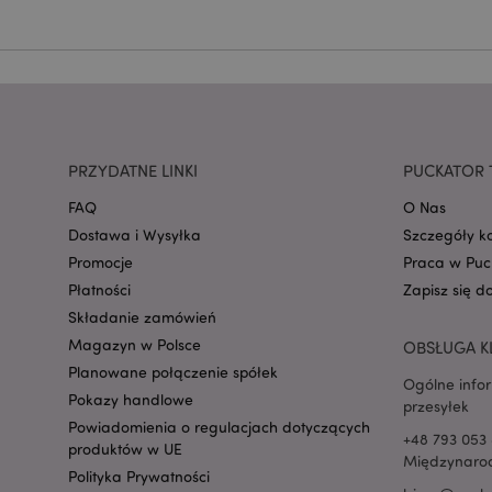
mage-cache-storage
invalidation
PRZYDATNE LINKI
PUCKATOR 
form_key
FAQ
O Nas
Dostawa i Wysyłka
Szczegóły k
PHPSESSID
Promocje
Praca w Puc
Płatności
Zapisz się d
Składanie zamówień
Magazyn w Polsce
OBSŁUGA K
Planowane połączenie spółek
Ogólne info
Pokazy handlowe
przesyłek
recently_viewed_pr
Powiadomienia o regulacjach dotyczących
+48 793 053 
produktów w UE
Międzynarod
mage-cache-storag
Polityka Prywatności