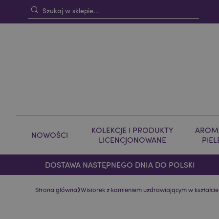
KOLEKCJE I PRODUKTY
AROMA
NOWOŚCI
LICENCJONOWANE
PIE
DOSTAWA NASTĘPNEGO DNIA DO POLSKI
›
Strona główna
Wisiorek z kamieniem uzdrawiającym w kształcie 
Skip
Skip
to
to