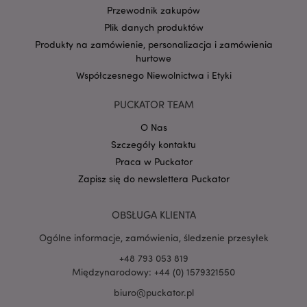
Przewodnik zakupów
Plik danych produktów
Produkty na zamówienie, personalizacja i zamówienia
hurtowe
Google
mage-cache-storage-section-
Adobe Inc.
Privacy Policy
Współczesnego Niewolnictwa i Etyki
invalidation
www.puckator.pl
PUCKATOR TEAM
O Nas
Szczegóły kontaktu
Praca w Puckator
form_key
1 
Adobe Inc.
.www.puckator.pl
Zapisz się do newslettera Puckator
OBSŁUGA KLIENTA
Ogólne informacje, zamówienia, śledzenie przesyłek
+48 793 053 819
PHPSESSID
1 
PHP.net
.www.puckator.pl
Międzynarodowy: +44 (0) 1579321550
biuro@puckator.pl