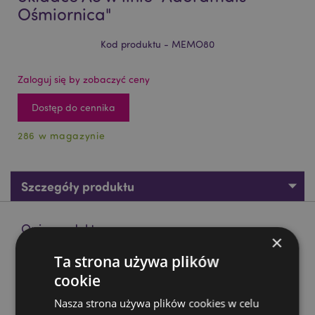
Ośmiornica"
Kod produktu - MEMO80
Zaloguj się by zobaczyć ceny
Dostęp do cennika
286 w magazynie
Szczegóły produktu
Opis produktu
×
Ta strona używa plików
Notatnik w puszystej pluszowej okładce A5 w linie
cookie
"Adoramals - Ośmiornica"
Materiał:
Poliester, Papier i Karton
Nasza strona używa plików cookies w celu