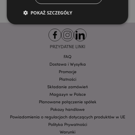
POKAŻ SZCZEGÓŁY
Niezbędne
Wydajność
Targetowanie
Funkcjonalność
PRZYDATNE LINKI
Niezbędne pliki cookie pozwalają na sprawne
FAQ
funkcjonowanie strony. Należą do nich loginy
Dostawa i Wysyłka
klientów i zarządzanie kontami.
Promocje
Provider
/
Nazwa
Płatności
Domena
prze
Składanie zamówień
CookieScriptConsent
1
CookieScript
.puckator.pl
Magazyn w Polsce
Planowane połączenie spółek
Pokazy handlowe
Powiadomienia o regulacjach dotyczących produktów w UE
Polityka Prywatności
Warunki