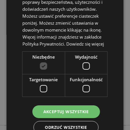
poprawy bezpieczeństwa, użyteczności i
Rodzaj notesu:
W linie, Twarda okładka
doświadczeń naszych użytkowników.
Zasoby dotyczące produktów:
Możesz ustawić preferencje ciasteczek
poniżej. Możesz zmienić ustawiania w
Chcesz wiedzieć więcej na temat zakupów w Puckator
dowolnym momencie klikając na ikonę.
?
Zapoznaj się z naszym
przewodnik dla kupujących.
Więcej informacji znajdziesz w zakładce
Polityka Prywatności.
Dowiedz się więcej
Cechy produktu
Niezbędne
Wydajność
Więcej
Wysokość 22cm Szerokość 16cm Głębokość 2cm
informacji
5055071762543
48
Targetowanie
Funkcjonalność
0.329000
Nie
Nie
Nie
AKCEPTUJ WSZYSTKIE
Adoramals
ODRZUĆ WSZYSTKIE