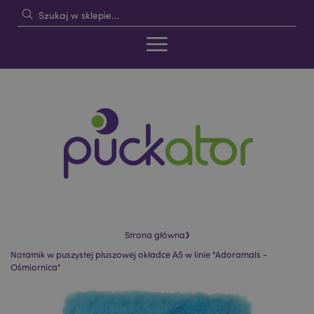
›
Strona główna
Notatnik w puszystej pluszowej okładce A5 w linie "Adoramals -
Ośmiornica"
Skip
Skip
to
to