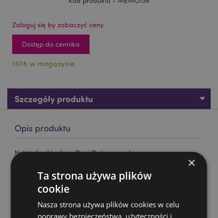
Kod produktu - MEMO139
Zaloguj się by zobaczyć ceny
Dostęp do cennika
1578 w magazynie
Szczegóły produktu
Opis produktu
Notatnik z klapką - Pippi Pończoszanka
×
Materiał:
karton, papier
Ta strona używa plików
Informacje o licencji:
Ten produkt jest w pełni
cookie
licencjonowany i może być sprzedawany na całym
świecie.
Nasza strona używa plików cookies w celu
poprawy bezpieczeństwa, użyteczności i