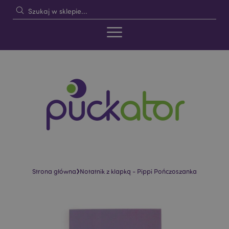
›
Strona główna
Notatnik z klapką - Pippi Pończoszanka
Skip
Skip
to
to
the
the
end
beginning