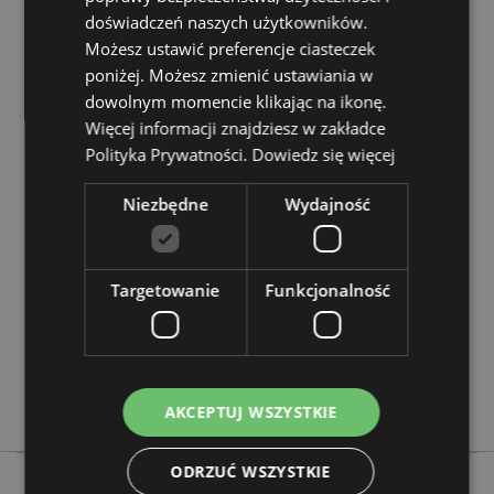
Zasoby dotyczące produktów:
doświadczeń naszych użytkowników.
Chcesz wiedzieć więcej na temat zakupów w Puckator
Możesz ustawić preferencje ciasteczek
?
Zapoznaj się z naszym
przewodnik dla kupujących.
poniżej. Możesz zmienić ustawiania w
dowolnym momencie klikając na ikonę.
Więcej informacji znajdziesz w zakładce
Cechy produktu
Polityka Prywatności.
Dowiedz się więcej
Więcej
Wysokość 16cm Szerokość 9.5cm Głębokość
informacji
0.5cm
Niezbędne
Wydajność
5055071511851
48
0.097000
Targetowanie
Funkcjonalność
Nie
Nie
Nie
Pippi Longstocking
AKCEPTUJ WSZYSTKIE
ODRZUĆ WSZYSTKIE