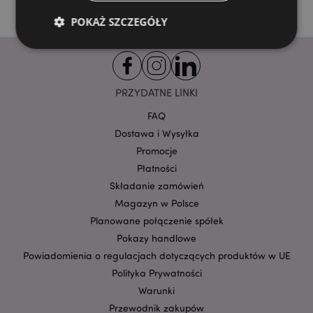
POKAŻ SZCZEGÓŁY
Niezbędne
Wydajność
Targetowanie
PRZYDATNE LINKI
Funkcjonalność
FAQ
Niezbędne pliki cookie pozwalają na sprawne
Dostawa i Wysyłka
funkcjonowanie strony. Należą do nich loginy
klientów i zarządzanie kontami.
Promocje
Provider
/
Płatności
Nazwa
Domena
prze
Składanie zamówień
CookieScriptConsent
1
CookieScript
Magazyn w Polsce
.puckator.pl
Planowane połączenie spółek
Pokazy handlowe
Powiadomienia o regulacjach dotyczących produktów w UE
Polityka Prywatności
Warunki
Przewodnik zakupów