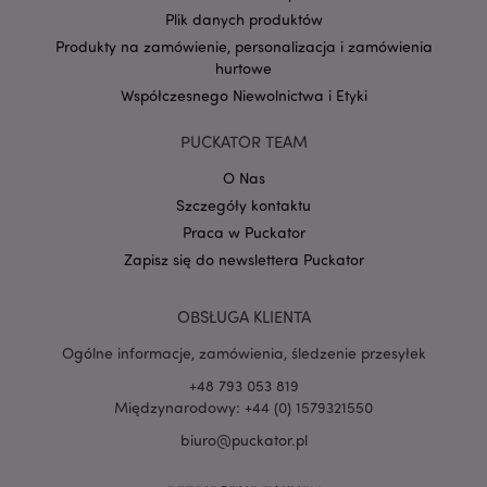
Plik danych produktów
Produkty na zamówienie, personalizacja i zamówienia
hurtowe
Google
Współczesnego Niewolnictwa i Etyki
mage-cache-storage-section-
Adobe Inc.
Privacy Policy
invalidation
www.puckator.pl
PUCKATOR TEAM
O Nas
Szczegóły kontaktu
Praca w Puckator
form_key
1 
Adobe Inc.
Zapisz się do newslettera Puckator
.www.puckator.pl
OBSŁUGA KLIENTA
Ogólne informacje, zamówienia, śledzenie przesyłek
+48 793 053 819
PHPSESSID
1 
PHP.net
Międzynarodowy: +44 (0) 1579321550
.www.puckator.pl
biuro@puckator.pl