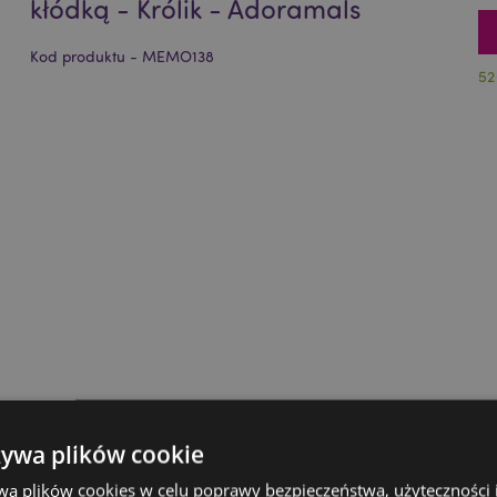
kłódką - Królik - Adoramals
Kod produktu - MEMO138
52
żywa plików cookie
wa plików cookies w celu poprawy bezpieczeństwa, użyteczności