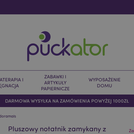
ZABAWKI I
TERAPIA I
WYPOSAŻENIE
ARTYKUŁY
LĘGNACJA
DOMU
PAPIERNICZE
DARMOWA WYSYŁKA NA ZAMÓWIENIA POWYŻEJ 1000ZŁ
Adoramals
Pluszowy notatnik zamykany z
Za