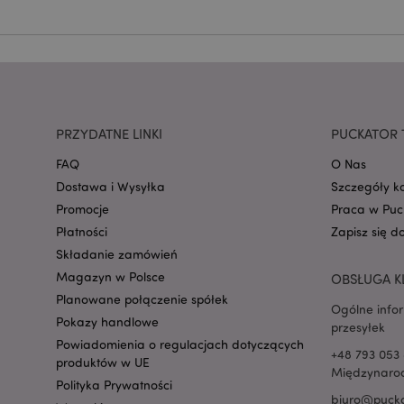
mage-cache-storage
invalidation
PRZYDATNE LINKI
PUCKATOR 
form_key
FAQ
O Nas
Dostawa i Wysyłka
Szczegóły k
PHPSESSID
Promocje
Praca w Puc
Płatności
Zapisz się d
Składanie zamówień
Magazyn w Polsce
OBSŁUGA K
Planowane połączenie spółek
Ogólne info
Pokazy handlowe
przesyłek
recently_viewed_pr
Powiadomienia o regulacjach dotyczących
+48 793 053 
produktów w UE
Międzynarod
mage-cache-storag
Polityka Prywatności
biuro@pucka