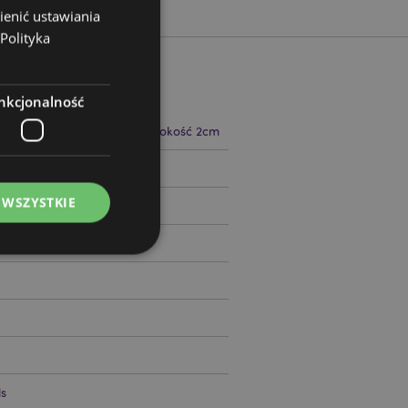
ienić ustawiania
Polityka
nkcjonalność
 27cm Szerokość 15cm Głębokość 2cm
09803
 WSZYSTKIE
ądzanie kontami.
s
ywany przez usługę
zapamiętywania