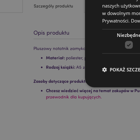
naszych użytkown
Szczegóły produktu
w dowolnym momen
Prywatności.
Dowi
Opis produktu
Niezbędn
Pluszowy notatnik zamykany z kłódką - Królik - Ado
Materiał:
poliester, papier i karton
Rodzaj książki:
A5 z podszewką z kłódką i kluc
POKAŻ SZCZ
Zasoby dotyczące produktów:
Chcesz wiedzieć więcej na temat zakupów w Pu
przewodnik dla kupujących.
Niezbędne pliki cook
Nazwa
CookieScriptConse