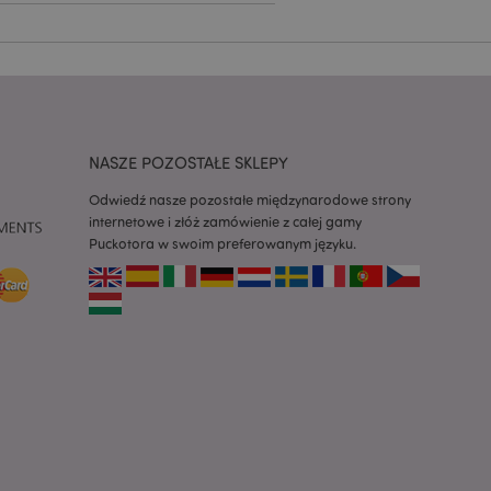
h zgody użytkownika
 konieczne, aby baner
m działał
ywany w celu
nia treści w
y ładowały się
NASZE POZOSTAŁE SKLEPY
ywany w celu
nia treści w
Odwiedź nasze pozostałe międzynarodowe strony
y ładowały się
internetowe i złóż zamówienie z całej gamy
Puckotora w swoim preferowanym języku.
z aplikacje oparte
dentyfikator
a używany do
 użytkownika.
enerowana losowo,
być specyficzny dla
ykładem jest
zalogowanego
ronami.
atory produktów
 produktów w celu
ywany w celu
nia treści w