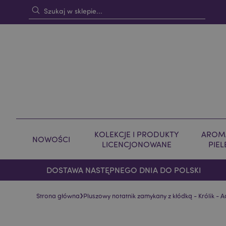
KOLEKCJE I PRODUKTY
AROMA
NOWOŚCI
LICENCJONOWANE
PIE
DOSTAWA NASTĘPNEGO DNIA DO POLSKI
›
Strona główna
Pluszowy notatnik zamykany z kłódką - Królik - 
Skip
Skip
to
to