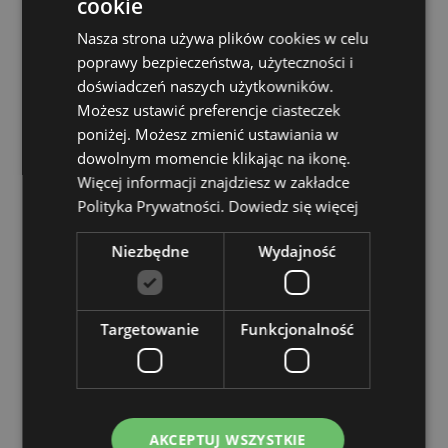
cookie
Typ książki:
A5 Z wyściółką mini notes, który mieści się
Nasza strona używa plików cookies w celu
w etui na z przodu głównego notatnika.
poprawy bezpieczeństwa, użyteczności i
Pages:
Large Notebook - 64 pages. Small Notebook -
doświadczeń naszych użytkowników.
80 Pages.
Możesz ustawić preferencje ciasteczek
poniżej. Możesz zmienić ustawiania w
Zasoby dotyczące produktów:
dowolnym momencie klikając na ikonę.
Chcesz wiedzieć więcej na temat zakupów w Puckator
Więcej informacji znajdziesz w zakładce
?
Zapoznaj się z naszym
przewodnik dla kupujących.
Polityka Prywatności.
Dowiedz się więcej
Niezbędne
Wydajność
Cechy produktu
Więcej
Wysokość 26cm Szerokość 15cm Głębokość 2cm
informacji
Mini Notatnik 11x15x1.5cm
Targetowanie
Funkcjonalność
5055071508387
24
0.421000
Nie
AKCEPTUJ WSZYSTKIE
Nie