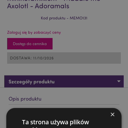
Axolotl - Adoramals
Kod produktu - MEMO131
Zaloguj się by zobaczyć ceny
Dostęp do cennika
DOSTAWA: 11/10/2026
Szczegóły produktu
Opis produktu
×
Pluszowy notatnik z etui i mininotatnikiem - Maddie the
Axolotl - Adoramals
Ta strona używa plików
Materiał:
poliester, papier i karton