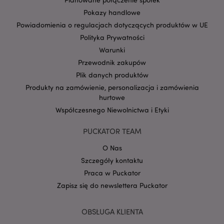
Pokazy handlowe
Powiadomienia o regulacjach dotyczących produktów w UE
Polityka Prywatności
Warunki
Przewodnik zakupów
Google
Plik danych produktów
mage-cache-storage-section-
Adobe Inc.
Privacy Policy
invalidation
www.puckator.pl
Produkty na zamówienie, personalizacja i zamówienia
hurtowe
Współczesnego Niewolnictwa i Etyki
PUCKATOR TEAM
form_key
1 
O Nas
Adobe Inc.
.www.puckator.pl
Szczegóły kontaktu
Praca w Puckator
Zapisz się do newslettera Puckator
OBSŁUGA KLIENTA
PHPSESSID
1 
PHP.net