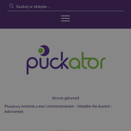
›
Strona główna
Pluszowy notatnik z etui i mininotatnikiem - Maddie the Axolotl -
Adoramals
Skip
Skip
to
to