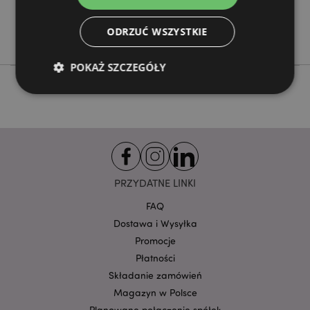
Nie
ODRZUĆ WSZYSTKIE
Adoramals
POKAŻ SZCZEGÓŁY
Niezbędne
Wydajność
Targetowanie
Funkcjonalność
Niezbędne pliki cookie pozwalają na sprawne
funkcjonowanie strony. Należą do nich loginy
PRZYDATNE LINKI
klientów i zarządzanie kontami.
FAQ
Provider
/
Nazwa
Domena
prze
Dostawa i Wysyłka
Promocje
CookieScriptConsent
1
CookieScript
.puckator.pl
Płatności
Składanie zamówień
Magazyn w Polsce
Planowane połączenie spółek