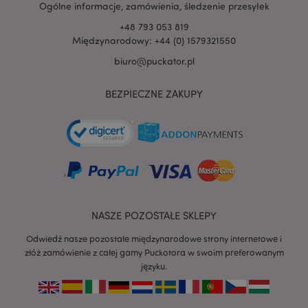
.www.puckator.pl
Ogólne informacje, zamówienia, śledzenie przesyłek
+48 793 053 819
Międzynarodowy: +44 (0) 1579321550
biuro@puckator.pl
BEZPIECZNE ZAKUPY
NASZE POZOSTAŁE SKLEPY
Odwiedź nasze pozostałe międzynarodowe strony internetowe i
złóż zamówienie z całej gamy Puckotora w swoim preferowanym
recently_viewed_product
Adobe Inc.
języku.
www.puckator.pl