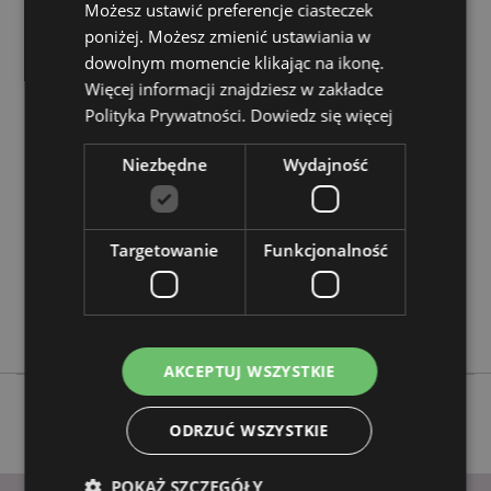
Możesz ustawić preferencje ciasteczek
Chcesz wiedzieć więcej na temat zakupów w Puckator
poniżej. Możesz zmienić ustawiania w
?
Zapoznaj się z naszym
przewodnik dla kupujących.
dowolnym momencie klikając na ikonę.
Więcej informacji znajdziesz w zakładce
Cechy produktu
Polityka Prywatności.
Dowiedz się więcej
Więcej
Wysokość 14cm Szerokość 4cm Głębokość 2.5cm
Niezbędne
Wydajność
informacji
5055071786129
72
0.083000
Targetowanie
Funkcjonalność
Nie
Nie
Nie
AKCEPTUJ WSZYSTKIE
ODRZUĆ WSZYSTKIE
POKAŻ SZCZEGÓŁY