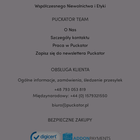
Współczesnego Niewolnictwa i Etyki
Google
mage-cache-storage-section-
Adobe Inc.
Privacy Policy
PUCKATOR TEAM
invalidation
www.puckator.pl
O Nas
Szczegóły kontaktu
Praca w Puckator
Zapisz się do newslettera Puckator
form_key
1 
Adobe Inc.
.www.puckator.pl
OBSŁUGA KLIENTA
Ogólne informacje, zamówienia, śledzenie przesyłek
+48 793 053 819
Międzynarodowy: +44 (0) 1579321550
PHPSESSID
biuro@puckator.pl
1 
PHP.net
.www.puckator.pl
BEZPIECZNE ZAKUPY