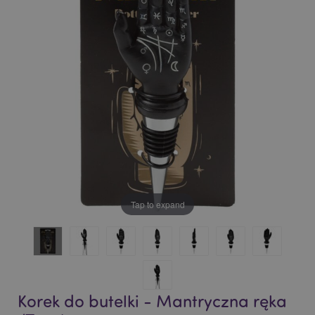
of
of
the
the
images
images
gallery
gallery
Tap to expand
Korek do butelki - Mantryczna ręka