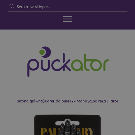
›
Strona główna
Korek do butelki - Mantryczna ręka /Tarot
Skip
Skip
to
to
the
the
end
beginning