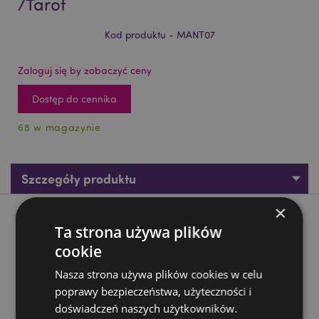
/Tarot
Kod produktu - MANT07
Zaloguj się by zobaczyć ceny
Dostęp do cennika
68 w magazynie
Szczegóły produktu
×
Opis produktu
Ta strona używa plików
cookie
Korek do butelki - Mantryczna ręka /Tarot
Nasza strona używa plików cookies w celu
Materiał:
Żywica, Metal i Guma
poprawy bezpieczeństwa, użyteczności i
doświadczeń naszych użytkowników.
Zasoby dotyczące produktów: