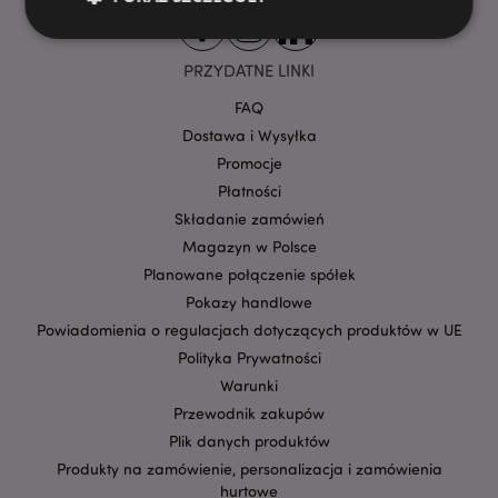
PRZYDATNE LINKI
Niezbędne
Wydajność
Targetowanie
FAQ
Funkcjonalność
Dostawa i Wysyłka
Niezbędne pliki cookie pozwalają na sprawne
Promocje
funkcjonowanie strony. Należą do nich loginy
Płatności
klientów i zarządzanie kontami.
Składanie zamówień
Provider
/
Nazwa
Domena
prze
Magazyn w Polsce
Planowane połączenie spółek
CookieScriptConsent
1
CookieScript
.puckator.pl
Pokazy handlowe
Powiadomienia o regulacjach dotyczących produktów w UE
Polityka Prywatności
Warunki
Przewodnik zakupów
Plik danych produktów
Produkty na zamówienie, personalizacja i zamówienia
hurtowe