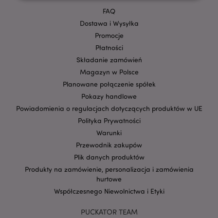
FAQ
Niezbędne
Wydajność
Targetowanie
Dostawa i Wysyłka
Funkcjonalność
Promocje
Płatności
Niezbędne pliki cookie pozwalają na sprawne
funkcjonowanie strony. Należą do nich loginy
Składanie zamówień
klientów i zarządzanie kontami.
Magazyn w Polsce
Provider
/
Planowane połączenie spółek
Nazwa
Domena
prze
Pokazy handlowe
CookieScriptConsent
1
CookieScript
Powiadomienia o regulacjach dotyczących produktów w UE
.puckator.pl
Polityka Prywatności
Warunki
Przewodnik zakupów
Plik danych produktów
Produkty na zamówienie, personalizacja i zamówienia
hurtowe
Współczesnego Niewolnictwa i Etyki
PUCKATOR TEAM