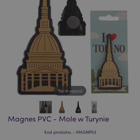
of
of
the
the
images
images
gallery
gallery
Tap to expand
Magnes PVC - Mole w Turynie
Kod produktu - MAGNP53