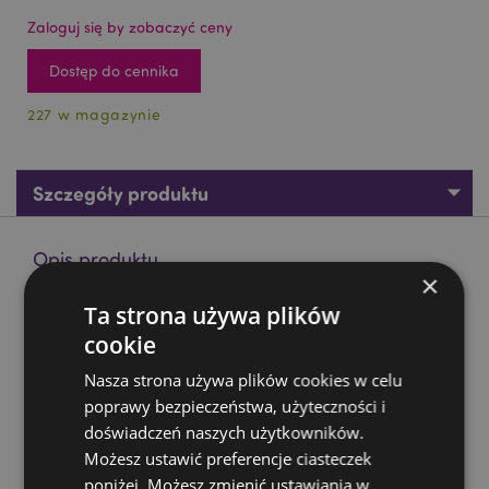
Zaloguj się by zobaczyć ceny
Dostęp do cennika
227 w magazynie
Szczegóły produktu
Opis produktu
×
Ta strona używa plików
Magnes PVC - Mole w Turynie
cookie
Materiał:
PCV, Metal
Nasza strona używa plików cookies w celu
Zasoby dotyczące produktów:
poprawy bezpieczeństwa, użyteczności i
Chcesz wiedzieć więcej na temat zakupów w Puckator
doświadczeń naszych użytkowników.
?
Zapoznaj się z naszym
przewodnik dla kupujących.
Możesz ustawić preferencje ciasteczek
poniżej. Możesz zmienić ustawiania w