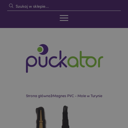
›
Strona główna
Magnes PVC - Mole w Turynie
Skip
Skip
to
to
the
the
end
beginning