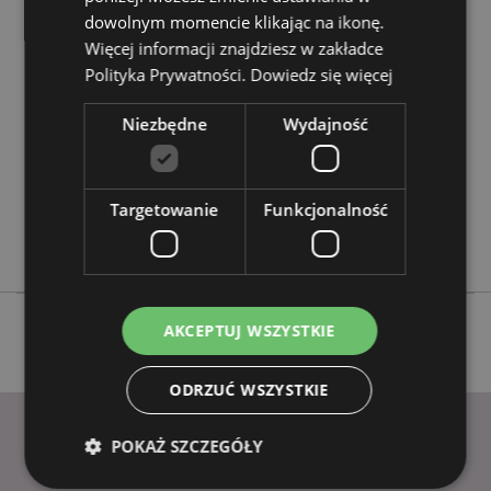
dowolnym momencie klikając na ikonę.
Cechy produktu
Więcej informacji znajdziesz w zakładce
Więcej
Wysokość 8.5cm Szerokość 4cm Głębokość 0.5cm
Polityka Prywatności.
Dowiedz się więcej
informacji
5055071733512
Niezbędne
Wydajność
384
0.020000
Tak
Targetowanie
Funkcjonalność
Nie
Nie
AKCEPTUJ WSZYSTKIE
ODRZUĆ WSZYSTKIE
POKAŻ SZCZEGÓŁY
PRZYDATNE LINKI