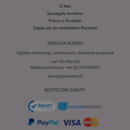
Google
mage-cache-storage-section-
Adobe Inc.
Privacy Policy
O Nas
invalidation
www.puckator.pl
Szczegóły kontaktu
Praca w Puckator
Zapisz się do newslettera Puckator
OBSŁUGA KLIENTA
form_key
1 
Adobe Inc.
.www.puckator.pl
Ogólne informacje, zamówienia, śledzenie przesyłek
+48 793 053 819
Międzynarodowy: +44 (0) 1579321550
biuro@puckator.pl
PHPSESSID
1 
PHP.net
BEZPIECZNE ZAKUPY
.www.puckator.pl