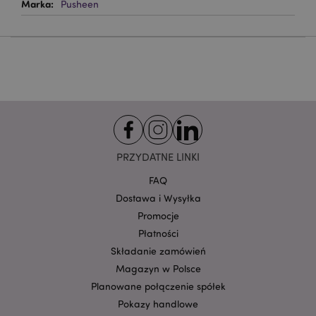
Pusheen
funkcjonowanie strony. Należą do nich loginy
klientów i zarządzanie kontami.
Provider
/
Nazwa
Domena
prze
CookieScriptConsent
1
CookieScript
.puckator.pl
PRZYDATNE LINKI
FAQ
Dostawa i Wysyłka
Promocje
Płatności
Google
Składanie zamówień
mage-cache-storage-section-
Adobe Inc.
Privacy Policy
invalidation
www.puckator.pl
Magazyn w Polsce
Planowane połączenie spółek
Pokazy handlowe