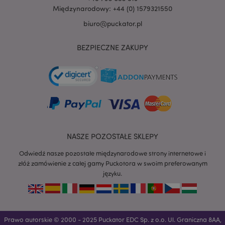
Międzynarodowy: +44 (0) 1579321550
biuro@puckator.pl
BEZPIECZNE ZAKUPY
recently_viewed_product
Adobe Inc.
www.puckator.pl
mage-cache-storage
Adobe Inc.
NASZE POZOSTAŁE SKLEPY
www.puckator.pl
Odwiedź nasze pozostałe międzynarodowe strony internetowe i
złóż zamówienie z całej gamy Puckotora w swoim preferowanym
języku.
recently_viewed_product_previous
Adobe Inc.
www.puckator.pl
Prawo autorskie © 2000 - 2025 Puckator EDC Sp. z o.o. Ul. Graniczna 8AA,