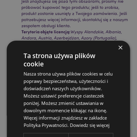
Jeśli znajdujesz się poza tymi obszarami, prosimy nie
próbować kupować tego produktu; jeśli to zrobisz,
produkt zostanie usunięty z Twojego zamówienia. Jeśli
potrzebujesz więcej informacji, skontaktuj się z naszym
zespołem obsługi klienta.
Terytoria objęte licencją:
Wyspy Alandzkie, Albania,
Andora, Austria, Azerbejdżan, Azory (Portugalia),
Baleary (Hiszpania), Białoruś, Belgia, Bermudy, Bośnia
×
i Hercegowina, Bułgaria, Wyspy Kanaryjskie
Ta strona używa plików
(Hiszpania), Ceuta i Melilla, Chile, Korsyka (Francja),
cookie
Chorwacja, Cypr, Czechy, Dania, Estonia, Finlandia
(kontynentalna), Francja (kontynentalna), Gujana
Nasza strona używa plików cookies w celu
Francuska, Gruzja, Niemcy, Gibraltar, Grecja,
poprawy bezpieczeństwa, użyteczności i
Gwadelupa, Guernsey (Wyspy Normandzkie),
Watykan, Węgry, Islandia, Irlandia, Wyspa Man
doświadczeń naszych użytkowników.
(Wielka Brytania), Włochy (kontynentalne), Jersey
Możesz ustawić preferencje ciasteczek
(Wyspy Normandzkie), Kosowo, Łotwa, Liechtenstein,
poniżej. Możesz zmienić ustawiania w
Litwa, Luksemburg, Macedonia Północna, Madera
dowolnym momencie klikając na ikonę.
(Portugalia), Malta, Martynika, Majotta, Mołdawia,
Więcej informacji znajdziesz w zakładce
Czarnogóra, Holandia, Norwegia, Polska, Portugalia
(kontynentalna), Reunion, Rumunia, Rosja, Saint-
Polityka Prywatności.
Dowiedz się więcej
Martin (część francuska), Serbia, Sycylia (Włochy),
Słowacja, Słowenia, Hiszpania (kontynentalna),