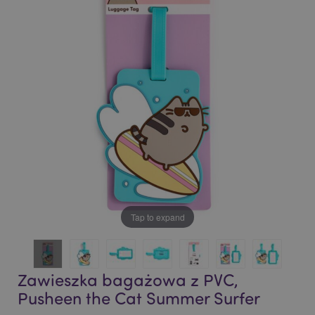
end
beginning
of
of
the
the
images
images
gallery
gallery
Tap to expand
Zawieszka bagażowa z PVC,
Pusheen the Cat Summer Surfer