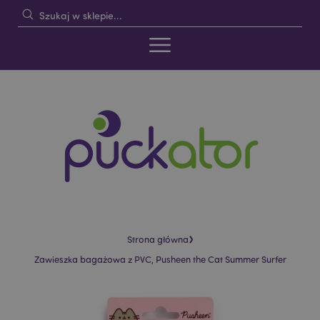
›
Strona główna
Zawieszka bagażowa z PVC, Pusheen the Cat Summer Surfer
Skip
Skip
to
to
the
the