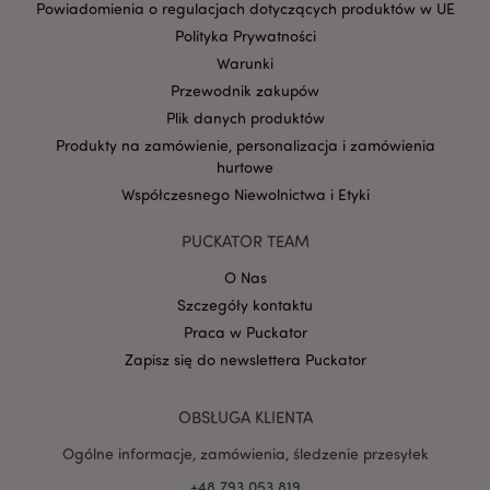
Powiadomienia o regulacjach dotyczących produktów w UE
Polityka Prywatności
form_key
1 
Adobe Inc.
Warunki
.www.puckator.pl
Przewodnik zakupów
Plik danych produktów
Produkty na zamówienie, personalizacja i zamówienia
hurtowe
Współczesnego Niewolnictwa i Etyki
PHPSESSID
1 
PHP.net
.www.puckator.pl
PUCKATOR TEAM
O Nas
Szczegóły kontaktu
Praca w Puckator
Zapisz się do newslettera Puckator
OBSŁUGA KLIENTA
Ogólne informacje, zamówienia, śledzenie przesyłek
+48 793 053 819