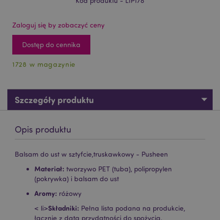
Kod produktu - LIP178
Zaloguj się by zobaczyć ceny
Dostęp do cennika
1728 w magazynie
Szczegóły produktu
Opis produktu
Balsam do ust w sztyfcie,truskawkowy - Pusheen
Materiał:
tworzywo PET (tuba), polipropylen
(pokrywka) i balsam do ust
Aromy:
różowy
Składniki:
< li>
Pełna lista podana na produkcie,
łącznie z datą przydatności do spożycia.