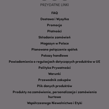
CookieScriptConsent
1
CookieScript
PRZYDATNE LINKI
.puckator.pl
FAQ
Dostawa i Wysyłka
Promocje
Płatności
Składanie zamówień
Magazyn w Polsce
Planowane połączenie spółek
Pokazy handlowe
Google
Powiadomienia o regulacjach dotyczących produktów w UE
mage-cache-storage-section-
Adobe Inc.
Privacy Policy
Polityka Prywatności
invalidation
www.puckator.pl
Warunki
Przewodnik zakupów
Plik danych produktów
Produkty na zamówienie, personalizacja i zamówienia
hurtowe
form_key
1 
Adobe Inc.
.www.puckator.pl
Współczesnego Niewolnictwa i Etyki