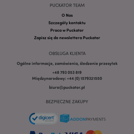
PUCKATOR TEAM
O Nas
Szczegóły kontaktu
PHPSESSID
1 
Praca w Puckator
PHP.net
.www.puckator.pl
Zapisz się do newslettera Puckator
OBSŁUGA KLIENTA
Ogólne informacje, zamówienia, śledzenie przesyłek
+48 793 053 819
Międzynarodowy: +44 (0) 1579321550
biuro@puckator.pl
BEZPIECZNE ZAKUPY