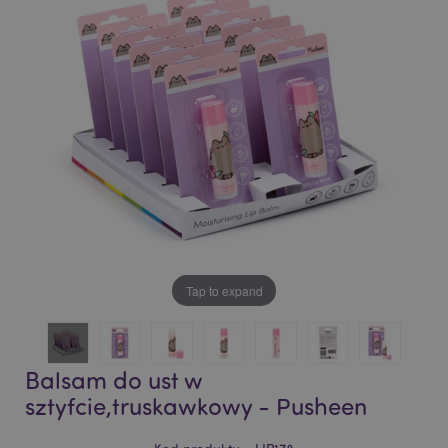
of
of
the
the
images
images
gallery
gallery
Tap to expand
Balsam do ust w
sztyfcie,truskawkowy - Pusheen