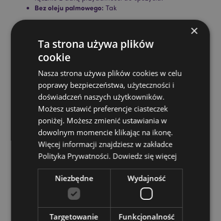
Bez oleju palmowego:
Tak
Bezglutenowe:
Tak
×
Nietestowany na zwierzętach:
Tak
Ta strona używa plików
Wegański:
Tak
cookie
Informacje dotyczące bezpieczeństwa:< /strong>To
Nasza strona używa plików cookies w celu
nie jest zabawka ani artykuł spożywczy.
poprawy bezpieczeństwa, użyteczności i
CPNP:
UKCP-41255409/EU-5467951
doświadczeń naszych użytkowników.
Możesz ustawić preferencje ciasteczek
Zasoby dotyczące produktów:
poniżej. Możesz zmienić ustawiania w
Chcesz wiedzieć więcej na temat zakupów w Puckator
dowolnym momencie klikając na ikonę.
?
Zapoznaj się z naszym
przewodnik dla kupujących.
Więcej informacji znajdziesz w zakładce
Polityka Prywatności.
Dowiedz się więcej
Niezbędne
Wydajność
Targetowanie
Funkcjonalność