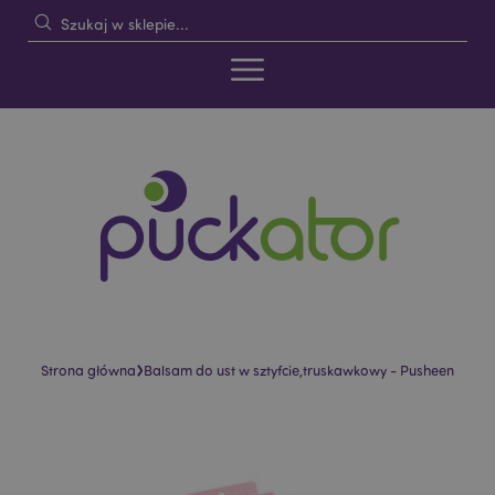
›
Strona główna
Balsam do ust w sztyfcie,truskawkowy - Pusheen
Skip
Skip
to
to
the
the
end
beginning