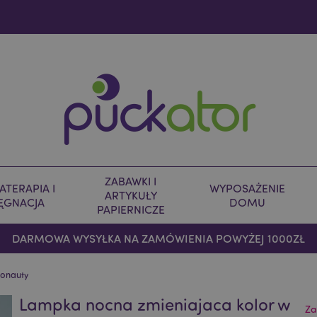
ZABAWKI I
TERAPIA I
WYPOSAŻENIE
ARTYKUŁY
LĘGNACJA
DOMU
PAPIERNICZE
DARMOWA WYSYŁKA NA ZAMÓWIENIA POWYŻEJ 1000ZŁ
ronauty
Lampka nocna zmieniajaca kolor w
Za