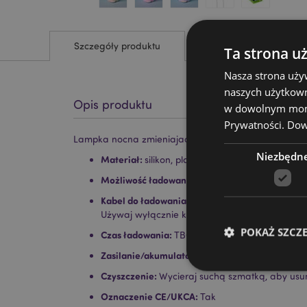
Szczegóły produktu
Ta strona u
Nasza strona uży
naszych użytkown
Opis produktu
w dowolnym momen
Prywatności.
Dowi
Lampka nocna zmieniajaca kolor w kształcie astrona
Niezbędn
Materiał:
silikon, plastik (ABS/HIPS)
Możliwość ładowania:
tak
Kabel do ładowania:
USB typu C – nie używaj 
Używaj wyłącznie kabla dostarczonego z lamp
POKAŻ SZCZ
Czas ładowania:
TBC
Zasilanie/akumulator:
TBC
Czyszczenie:
Wycieraj suchą szmatką, aby usu
Oznaczenie CE/UKCA:
Tak