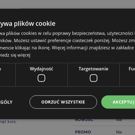
żywa plików cookie
wa plików cookies w celu poprawy bezpieczeństwa, użyteczności
ików. Możesz ustawić preferencje ciasteczek poniżej. Możesz zm
Cechy produktu
cie klikając na ikonę. Więcej informacji znajdziesz w zakładce 
edz się więcej
Więcej
Wymiary
Wysokość
informacji
uty
e
Wydajność
Targetowanie
Fu
Kod Kreskowy EAN
50550715
Ilość w kartonie
48
lampy podczas ładowania.
ą.
Waga (kg)
0.233000
EGÓŁY
ODRZUĆ WSZYSTKIE
AKCEPTUJ
WYPRZEDAŻ
Nie
NOWOŚĆ
Nie
nąć kurz.
Niezbędne
Wydajność
Targetowanie
Funkcjonalność
PROMO
Nie