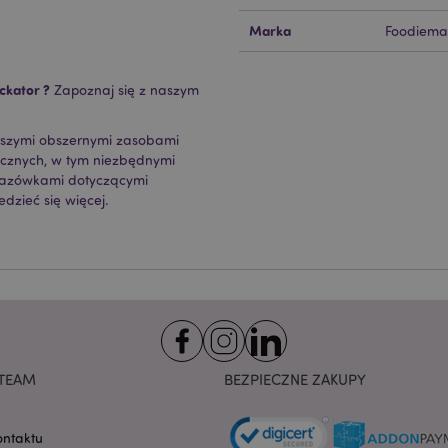
ie pozwalają na sprawne funkcjonowanie strony. Należą do nich loginy klientów i zarz
Marka
Foodiema
Provider
/
Okres
Opis
Domena
przechowywania
ckator ?
Zapoznaj się z naszym
nt
1 miesiąc
Ten plik cookie jest uż
CookieScript
Cookie-Script.com do 
.puckator.pl
preferencji dotyczącyc
aszymi obszernymi zasobami
na pliki cookie. Jest to
cookie Cookie-Script.co
ycznych, w tym niezbędnymi
poprawnie.
kazówkami dotyczącymi
-section-
1 dzień
Ten plik cookie jest uż
dzieć się więcej.
Adobe Inc.
ułatwienia przechowywa
www.puckator.pl
przeglądarce, aby stron
szybciej.
Google Privacy Policy
1 dzień 16
Ten plik cookie jest uż
Adobe Inc.
godzin
ułatwienia przechowywa
.www.puckator.pl
przeglądarce, aby stron
szybciej.
1 dzień 16
Cookie generowane prze
PHP.net
godzin
na języku PHP. Jest to i
.www.puckator.pl
ogólnego przeznaczeni
TEAM
BEZPIECZNE ZAKUPY
obsługi zmiennych sesji
Zwykle jest to liczba g
sposób jej użycia może 
witryny, ale dobrym prz
ontaktu
utrzymywanie statusu 