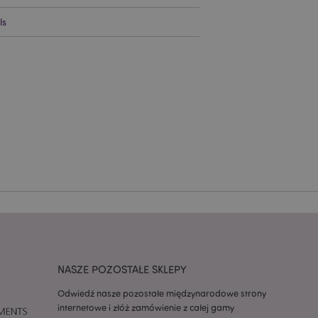
ądzanie kontami.
ls
ywany przez usługę
zapamiętywania
h zgody użytkownika
 konieczne, aby baner
m działał
ywany w celu
nia treści w
y ładowały się
ywany w celu
nia treści w
y ładowały się
z aplikacje oparte
dentyfikator
a używany do
NASZE POZOSTAŁE SKLEPY
 użytkownika.
enerowana losowo,
być specyficzny dla
Odwiedź nasze pozostałe międzynarodowe strony
ykładem jest
internetowe i złóż zamówienie z całej gamy
zalogowanego