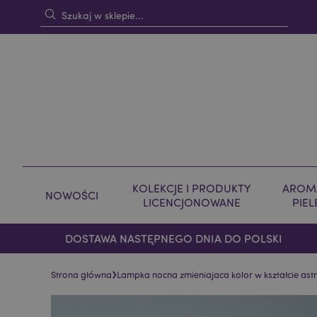
KOLEKCJE I PRODUKTY
AROMA
NOWOŚCI
LICENCJONOWANE
PIE
DOSTAWA NASTĘPNEGO DNIA DO POLSKI
›
Strona główna
Lampka nocna zmieniajaca kolor w kształcie ast
Skip
Skip
to
to