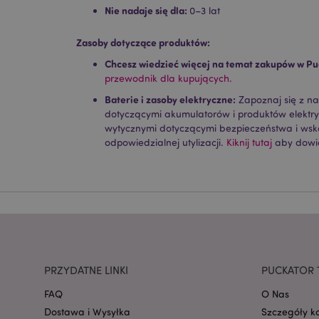
Nie nadaje się dla:
0–3 lat
Niezbędne pliki cook
Zasoby dotyczące produktów:
Nazwa
Chcesz wiedzieć więcej na temat zakupów w Pu
CookieScriptConse
przewodnik dla kupujących.
Baterie i zasoby elektryczne:
Zapoznaj się z n
dotyczącymi akumulatorów i produktów elektr
wytycznymi dotyczącymi bezpieczeństwa i ws
mage-cache-storage
odpowiedzialnej utylizacji.
Kiknij tutaj
aby dowie
invalidation
form_key
PHPSESSID
PRZYDATNE LINKI
PUCKATOR 
FAQ
O Nas
Dostawa i Wysyłka
Szczegóły k