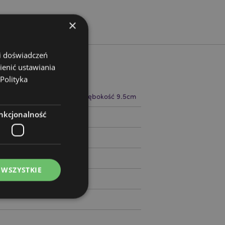
×
 i doświadczeń
ienić ustawiania
Polityka
 13.5cm Szerokość 9.5cm Głębokość 9.5cm
nkcjonalność
14166
 WSZYSTKIE