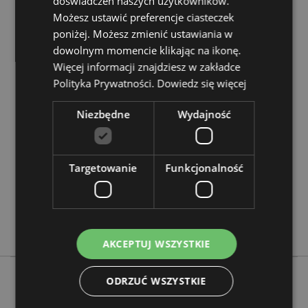
doświadczeń naszych użytkowników.
Zasoby dotyczące produktów:
Możesz ustawić preferencje ciasteczek
poniżej. Możesz zmienić ustawiania w
Chcesz wiedzieć więcej na temat zakupów w Puckator
?
Zapoznaj się z naszym
przewodnik dla kupujących.
dowolnym momencie klikając na ikonę.
Więcej informacji znajdziesz w zakładce
Polityka Prywatności.
Dowiedz się więcej
Cechy produktu
Więcej
Wysokość 6cm Szerokość 5.5cm Głębokość 5.5cm
Niezbędne
Wydajność
informacji
5055071797767
96
Targetowanie
Funkcjonalność
0.104000
Nie
Nie
Nie
AKCEPTUJ WSZYSTKIE
ODRZUĆ WSZYSTKIE