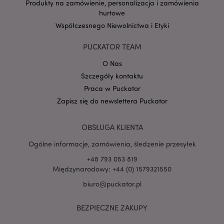
Produkty na zamówienie, personalizacja i zamówienia
hurtowe
Współczesnego Niewolnictwa i Etyki
Google
mage-cache-storage-section-
Adobe Inc.
Privacy Policy
invalidation
www.puckator.pl
PUCKATOR TEAM
O Nas
Szczegóły kontaktu
Praca w Puckator
Zapisz się do newslettera Puckator
form_key
1 
Adobe Inc.
.www.puckator.pl
OBSŁUGA KLIENTA
Ogólne informacje, zamówienia, śledzenie przesyłek
+48 793 053 819
Międzynarodowy: +44 (0) 1579321550
PHPSESSID
1 
PHP.net
.www.puckator.pl
biuro@puckator.pl
BEZPIECZNE ZAKUPY