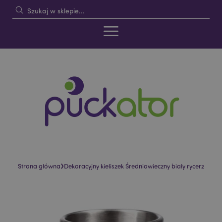
›
Strona główna
Dekoracyjny kieliszek Średniowieczny biały rycerz
Skip
Skip
to
to
the
the
end
beginning