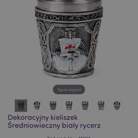
of
of
the
the
images
images
gallery
gallery
Tap to expand
Dekoracyjny kieliszek
Średniowieczny biały rycerz