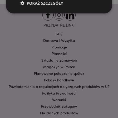
POKAŻ SZCZEGÓŁY
Niezbędne
Wydajność
Targetowanie
PRZYDATNE LINKI
Funkcjonalność
FAQ
Dostawa i Wysyłka
Niezbędne pliki cookie pozwalają na sprawne
funkcjonowanie strony. Należą do nich loginy
Promocje
klientów i zarządzanie kontami.
Płatności
Provider
/
Nazwa
Składanie zamówień
Domena
prze
Magazyn w Polsce
CookieScriptConsent
1
CookieScript
Planowane połączenie spółek
.puckator.pl
Pokazy handlowe
Powiadomienia o regulacjach dotyczących produktów w UE
Polityka Prywatności
Warunki
Przewodnik zakupów
Plik danych produktów