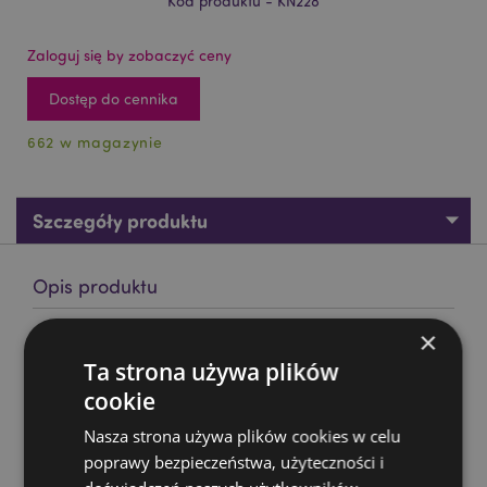
Kod produktu - KN228
Zaloguj się by zobaczyć ceny
Dostęp do cennika
662 w magazynie
Szczegóły produktu
Opis produktu
×
Dekoracyjny kieliszek Średniowieczny biały rycerz
Ta strona używa plików
Materiał:
żywica i stal nierdzewna
cookie
Tylko dekoracyjne:
tak
Nasza strona używa plików cookies w celu
Informacje o produkcie:
Tylko wycierać, nie zanurzać
w wodzie.
poprawy bezpieczeństwa, użyteczności i