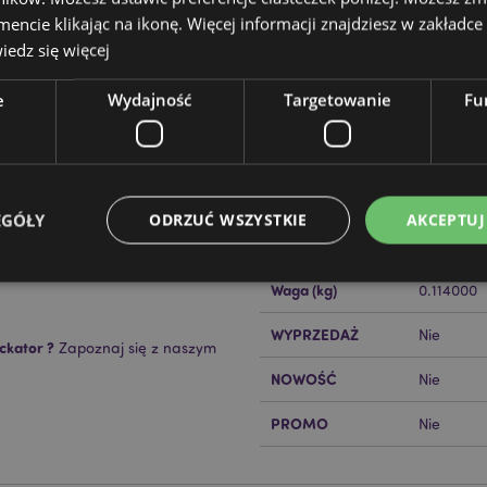
cie klikając na ikonę. Więcej informacji znajdziesz w zakładce 
edz się więcej
e
Wydajność
Targetowanie
Fu
Cechy produktu
Więcej
Wymiary
Wysokość
informacji
-czerwoną tarczą
Kod Kreskowy EAN
50550717
EGÓŁY
ODRZUĆ WSZYSTKIE
AKCEPTUJ
Ilość w kartonie
96
nurzać w wodzie.
Waga (kg)
0.114000
Niezbędne
Wydajność
Targetowanie
Funkcjonalność
WYPRZEDAŻ
Nie
ckator ?
Zapoznaj się z naszym
ie pozwalają na sprawne funkcjonowanie strony. Należą do nich loginy klientów i zarz
NOWOŚĆ
Nie
Provider
/
Okres
Opis
Domena
przechowywania
PROMO
Nie
nt
1 miesiąc
Ten plik cookie jest uż
CookieScript
Cookie-Script.com do 
.puckator.pl
preferencji dotyczącyc