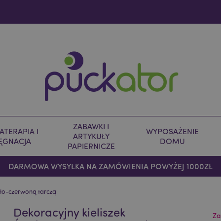
ZABAWKI I
TERAPIA I
WYPOSAŻENIE
ARTYKUŁY
LĘGNACJA
DOMU
PAPIERNICZE
DARMOWA WYSYŁKA NA ZAMÓWIENIA POWYŻEJ 1000ZŁ
iało-czerwoną tarczą
Dekoracyjny kieliszek
Za