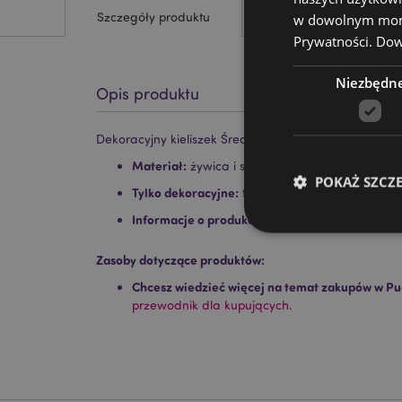
Szczegóły produktu
w dowolnym momen
Prywatności.
Dowi
Niezbędn
Opis produktu
Dekoracyjny kieliszek Średniowieczny rycerz z biało
Materiał:
żywica i stal nierdzewna
POKAŻ SZCZ
Tylko dekoracyjne:
tak
Informacje o produkcie:
Tylko wycierać, nie za
Zasoby dotyczące produktów:
Chcesz wiedzieć więcej na temat zakupów w Pu
Niezbędne pliki cook
przewodnik dla kupujących.
Nazwa
CookieScriptConse