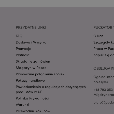
mage-cache-storage
invalidation
PRZYDATNE LINKI
PUCKATOR 
form_key
FAQ
O Nas
Dostawa i Wysyłka
Szczegóły k
Promocje
Praca w Puc
PHPSESSID
Płatności
Zapisz się d
Składanie zamówień
Magazyn w Polsce
OBSŁUGA K
Planowane połączenie spółek
Ogólne info
Pokazy handlowe
przesyłek
Powiadomienia o regulacjach dotyczących
recently_viewed_pr
+48 793 053 
produktów w UE
Międzynarod
Polityka Prywatności
biuro@pucka
mage-cache-storag
Warunki
Przewodnik zakupów