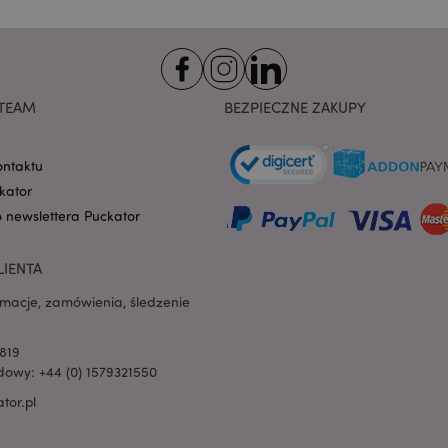
na pliki cookie. Jest to
cookie Cookie-Script.co
poprawnie.
-section-
1 dzień
Ten plik cookie jest uż
Adobe Inc.
ułatwienia przechowywa
www.puckator.pl
przeglądarce, aby stron
szybciej.
TEAM
BEZPIECZNE ZAKUPY
Google Privacy Policy
1 dzień 16
Ten plik cookie jest uż
Adobe Inc.
godzin
ułatwienia przechowywa
.www.puckator.pl
przeglądarce, aby stron
ontaktu
szybciej.
kator
1 dzień 16
Cookie generowane prze
PHP.net
o newslettera Puckator
godzin
na języku PHP. Jest to i
.www.puckator.pl
ogólnego przeznaczeni
obsługi zmiennych sesji
Zwykle jest to liczba g
LIENTA
sposób jej użycia może 
witryny, ale dobrym prz
rmacje, zamówienia, śledzenie
utrzymywanie statusu 
użytkownika między st
oduct
1 dzień
Przechowuje identyfik
Adobe Inc.
819
ostatnio przeglądanych
www.puckator.pl
owy: +44 (0) 1579321550
ułatwienia nawigacji.
tor.pl
e
1 dzień
Ten plik cookie jest uż
Adobe Inc.
ułatwienia przechowywa
www.puckator.pl
przeglądarce, aby stron
szybciej.