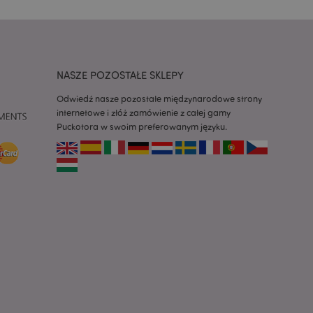
 konieczne, aby baner
m działał
ywany w celu
nia treści w
y ładowały się
NASZE POZOSTAŁE SKLEPY
ywany w celu
Odwiedź nasze pozostałe międzynarodowe strony
nia treści w
internetowe i złóż zamówienie z całej gamy
y ładowały się
Puckotora w swoim preferowanym języku.
z aplikacje oparte
dentyfikator
a używany do
 użytkownika.
enerowana losowo,
być specyficzny dla
ykładem jest
zalogowanego
ronami.
atory produktów
 produktów w celu
ywany w celu
nia treści w
y ładowały się