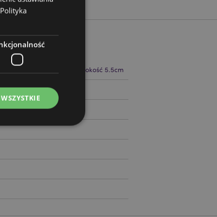
Polityka
nkcjonalność
 6cm Szerokość 5.5cm Głębokość 5.5cm
97750
 WSZYSTKIE
ądzanie kontami.
ywany przez usługę
zapamiętywania
h zgody użytkownika