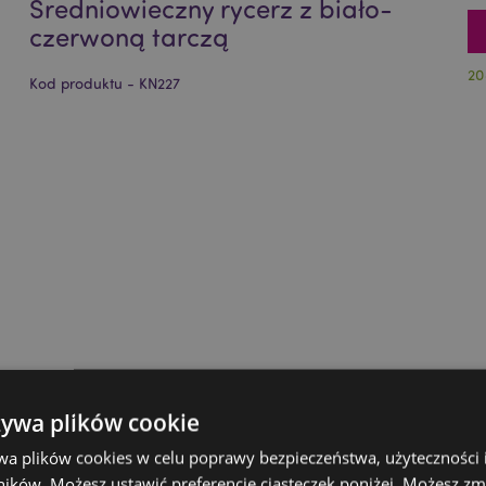
Średniowieczny rycerz z biało-
czerwoną tarczą
20
Kod produktu - KN227
żywa plików cookie
wa plików cookies w celu poprawy bezpieczeństwa, użyteczności
ików. Możesz ustawić preferencje ciasteczek poniżej. Możesz zm