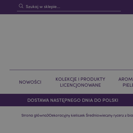
KOLEKCJE I PRODUKTY
AROMA
NOWOŚCI
LICENCJONOWANE
PIE
DOSTAWA NASTĘPNEGO DNIA DO POLSKI
›
Strona główna
Dekoracyjny kieliszek Średniowieczny rycerz z b
Skip
Skip
to
to