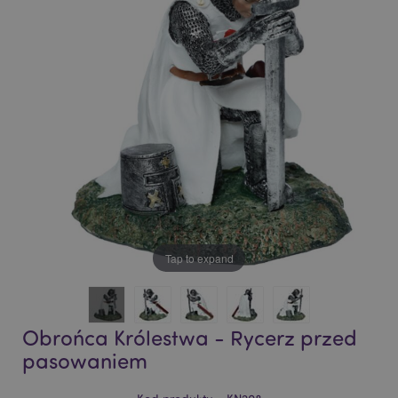
of
of
the
the
images
images
gallery
gallery
Tap to expand
Obrońca Królestwa - Rycerz przed
pasowaniem