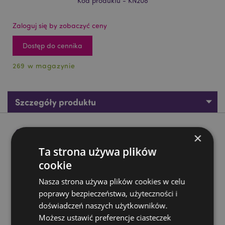
Kod produktu - KN208
Zaloguj się by zobaczyć ceny
Dostęp do cennika
269 w magazynie
Szczegóły produktu
Opis produktu
×
Ta strona używa plików
Obrońca Królestwa - Rycerz przed pasowaniem
cookie
Materiał:
Żywica
Nasza strona używa plików cookies w celu
poprawy bezpieczeństwa, użyteczności i
Zasoby dotyczące produktów:
doświadczeń naszych użytkowników.
Chcesz wiedzieć więcej na temat zakupów w Puckator
Możesz ustawić preferencje ciasteczek
?
Zapoznaj się z naszym
przewodnik dla kupujących.