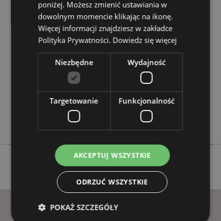
poniżej. Możesz zmienić ustawiania w
dowolnym momencie klikając na ikonę.
Cechy produktu
Więcej informacji znajdziesz w zakładce
Polityka Prywatności.
Dowiedz się więcej
Więcej
Wysokość 11cm Szerokość 9cm Głębokość 10.5cm
informacji
5055071770098
Niezbędne
Wydajność
24
0.344000
Nie
Targetowanie
Funkcjonalność
Nie
Nie
AKCEPTUJ WSZYSTKIE
ODRZUĆ WSZYSTKIE
POKAŻ SZCZEGÓŁY