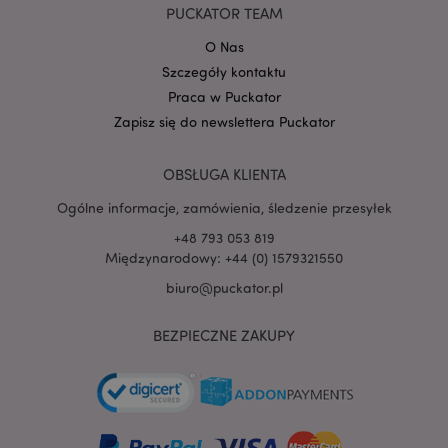
PUCKATOR TEAM
Google
mage-cache-storage-section-
Adobe Inc.
Privacy Policy
invalidation
www.puckator.pl
O Nas
Szczegóły kontaktu
Praca w Puckator
Zapisz się do newslettera Puckator
form_key
1 
Adobe Inc.
OBSŁUGA KLIENTA
.www.puckator.pl
Ogólne informacje, zamówienia, śledzenie przesyłek
+48 793 053 819
Międzynarodowy: +44 (0) 1579321550
biuro@puckator.pl
PHPSESSID
1 
PHP.net
.www.puckator.pl
BEZPIECZNE ZAKUPY