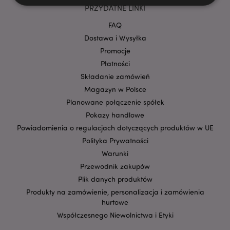
PRZYDATNE LINKI
FAQ
Niezbędne
Wydajność
Targetowanie
Dostawa i Wysyłka
Funkcjonalność
Promocje
Niezbędne pliki cookie pozwalają na sprawne
Płatności
funkcjonowanie strony. Należą do nich loginy
Składanie zamówień
klientów i zarządzanie kontami.
Magazyn w Polsce
Provider
/
Nazwa
Domena
prze
Planowane połączenie spółek
Pokazy handlowe
CookieScriptConsent
1
CookieScript
.puckator.pl
Powiadomienia o regulacjach dotyczących produktów w UE
Polityka Prywatności
Warunki
Przewodnik zakupów
Plik danych produktów
Produkty na zamówienie, personalizacja i zamówienia
hurtowe
Współczesnego Niewolnictwa i Etyki