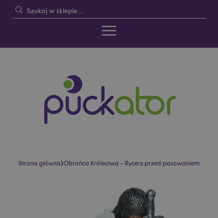
›
Strona główna
Obrońca Królestwa - Rycerz przed pasowaniem
Skip
Skip
to
to
the
the
end
beginning