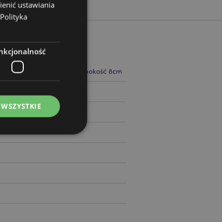
ienić ustawiania
Polityka
nkcjonalność
 17.5cm Szerokość 8cm Głębokość 8cm
57389
 WSZYSTKIE
ądzanie kontami.
ywany przez usługę
zapamiętywania