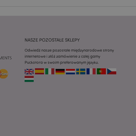
h zgody użytkownika
 konieczne, aby baner
m działał
ywany w celu
nia treści w
y ładowały się
NASZE POZOSTAŁE SKLEPY
ywany w celu
nia treści w
Odwiedź nasze pozostałe międzynarodowe strony
y ładowały się
internetowe i złóż zamówienie z całej gamy
Puckotora w swoim preferowanym języku.
z aplikacje oparte
dentyfikator
a używany do
 użytkownika.
enerowana losowo,
być specyficzny dla
ykładem jest
zalogowanego
ronami.
atory produktów
 produktów w celu
ywany w celu
nia treści w
y ładowały się