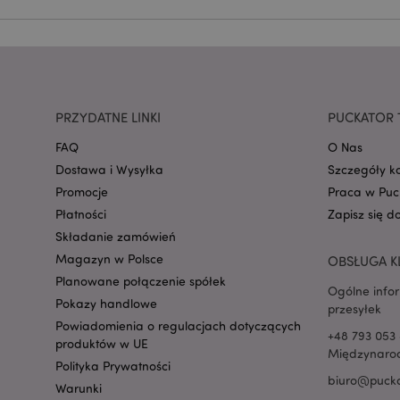
mage-cache-storage
invalidation
PRZYDATNE LINKI
PUCKATOR 
form_key
FAQ
O Nas
Dostawa i Wysyłka
Szczegóły k
Promocje
Praca w Puc
PHPSESSID
Płatności
Zapisz się d
Składanie zamówień
Magazyn w Polsce
OBSŁUGA K
Planowane połączenie spółek
Ogólne info
Pokazy handlowe
przesyłek
recently_viewed_pr
Powiadomienia o regulacjach dotyczących
+48 793 053 
produktów w UE
Międzynarod
Polityka Prywatności
mage-cache-storag
biuro@pucka
Warunki