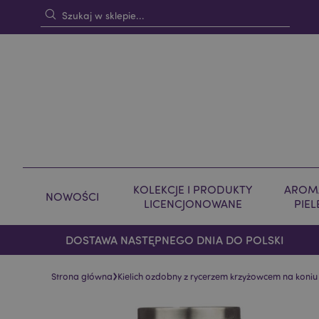
KOLEKCJE I PRODUKTY
AROMA
NOWOŚCI
LICENCJONOWANE
PIE
DOSTAWA NASTĘPNEGO DNIA DO POLSKI
›
Strona główna
Kielich ozdobny z rycerzem krzyżowcem na koniu
Skip
Skip
to
to