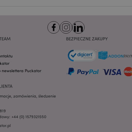
preferencji dotyczącyc
na pliki cookie. Jest to
cookie Cookie-Script.co
poprawnie.
-section-
1 dzień
Ten plik cookie jest uż
Adobe Inc.
ułatwienia przechowywa
www.puckator.pl
przeglądarce, aby stron
szybciej.
Google Privacy Policy
TEAM
BEZPIECZNE ZAKUPY
1 dzień 16
Ten plik cookie jest uż
Adobe Inc.
godzin
ułatwienia przechowywa
.www.puckator.pl
przeglądarce, aby stron
szybciej.
ontaktu
kator
1 dzień 16
Cookie generowane prze
PHP.net
godzin
na języku PHP. Jest to i
.www.puckator.pl
o newslettera Puckator
ogólnego przeznaczeni
obsługi zmiennych sesji
Zwykle jest to liczba g
sposób jej użycia może 
LIENTA
witryny, ale dobrym prz
utrzymywanie statusu 
rmacje, zamówienia, śledzenie
użytkownika między st
oduct
1 dzień
Przechowuje identyfik
Adobe Inc.
ostatnio przeglądanych
www.puckator.pl
819
ułatwienia nawigacji.
owy: +44 (0) 1579321550
e
1 dzień
Ten plik cookie jest uż
Adobe Inc.
tor.pl
ułatwienia przechowywa
www.puckator.pl
przeglądarce, aby stron