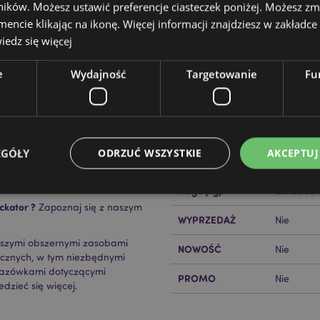
ików. Możesz ustawić preferencje ciasteczek poniżej. Możesz zm
cie klikając na ikonę. Więcej informacji znajdziesz w zakładce 
edz się więcej
e
Wydajność
Targetowanie
Fu
Cechy produktu
Więcej
Wymiary
Wysokość
informacji
Kod Kreskowy EAN
50550717
EGÓŁY
ODRZUĆ WSZYSTKIE
AKCEPTUJ
Ilość w kartonie
24
Waga (kg)
0.318000
ckator ?
Zapoznaj się z naszym
WYPRZEDAŻ
Nie
Niezbędne
Wydajność
Targetowanie
Funkcjonalność
aszymi obszernymi zasobami
NOWOŚĆ
Nie
ie pozwalają na sprawne funkcjonowanie strony. Należą do nich loginy klientów i zarz
ycznych, w tym niezbędnymi
Provider
/
Okres
kazówkami dotyczącymi
Opis
PROMO
Nie
Domena
przechowywania
dzieć się więcej.
nt
1 miesiąc
Ten plik cookie jest uż
CookieScript
Cookie-Script.com do 
.puckator.pl