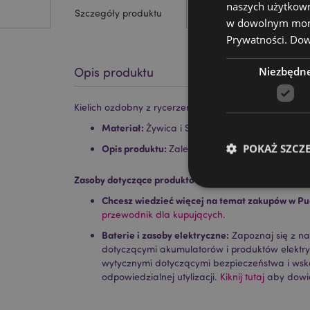
naszych użytkown
Szczegóły produktu
w dowolnym momen
Prywatności.
Dowi
Niezbędn
Opis produktu
Kielich ozdobny z rycerzem krzyżowcem na koniu
Materiał:
Żywica i Stal nierdzewna
POKAŻ SZCZ
Opis produktu:
Zalecany tylko jako dekoracja
Zasoby dotyczące produktów:
Chcesz wiedzieć więcej na temat zakupów w Pu
przewodnik dla kupujących.
Baterie i zasoby elektryczne:
Zapoznaj się z n
Niezbędne pliki cook
dotyczącymi akumulatorów i produktów elektr
wytycznymi dotyczącymi bezpieczeństwa i ws
Nazwa
odpowiedzialnej utylizacji.
Kiknij tutaj
aby dowie
CookieScriptConse