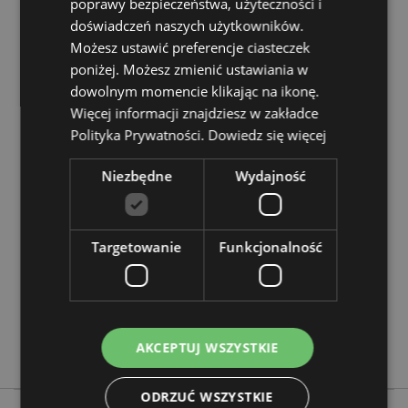
poprawy bezpieczeństwa, użyteczności i
Baterie i zasoby elektryczne:
Zapoznaj się z naszymi
doświadczeń naszych użytkowników.
obszernymi zasobami dotyczącymi akumulatorów i
Możesz ustawić preferencje ciasteczek
produktów elektrycznych, w tym niezbędnymi
poniżej. Możesz zmienić ustawiania w
wytycznymi dotyczącymi bezpieczeństwa i
dowolnym momencie klikając na ikonę.
wskazówkami dotyczącymi odpowiedzialnej utylizacji.
Więcej informacji znajdziesz w zakładce
Kiknij tutaj
aby dowiedzieć się więcej.
Polityka Prywatności.
Dowiedz się więcej
Cechy produktu
Niezbędne
Wydajność
Więcej
Wysokość 19cm Szerokość 7.5cm Głębokość 8cm
informacji
5055071741654
Targetowanie
Funkcjonalność
24
0.403000
Nie
Nie
Nie
AKCEPTUJ WSZYSTKIE
ODRZUĆ WSZYSTKIE