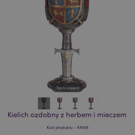
of
of
the
the
images
images
gallery
gallery
Tap to expand
Kielich ozdobny z herbem i mieczem
Kod produktu - KN188