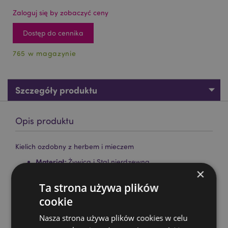
Zaloguj się by zobaczyć ceny
Dostęp do cennika
765 w magazynie
Szczegóły produktu
Opis produktu
Kielich ozdobny z herbem i mieczem
Materiał:
Żywica i Stal nierdzewna
×
Opis produktu:
Zalecany tylko jako dekoracja
Ta strona używa plików
cookie
Zasoby dotyczące produktów:
Chcesz wiedzieć więcej na temat zakupów w Puckator
Nasza strona używa plików cookies w celu
?
Zapoznaj się z naszym
przewodnik dla kupujących.