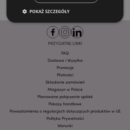
POKAŻ SZCZEGÓŁY
Niezbędne
Wydajność
Targetowanie
Funkcjonalność
PRZYDATNE LINKI
FAQ
Niezbędne pliki cookie pozwalają na sprawne
funkcjonowanie strony. Należą do nich loginy
Dostawa i Wysyłka
klientów i zarządzanie kontami.
Promocje
Provider
/
Nazwa
Płatności
Domena
prze
Składanie zamówień
CookieScriptConsent
1
CookieScript
.puckator.pl
Magazyn w Polsce
Planowane połączenie spółek
Pokazy handlowe
Powiadomienia o regulacjach dotyczących produktów w UE
Polityka Prywatności
Warunki