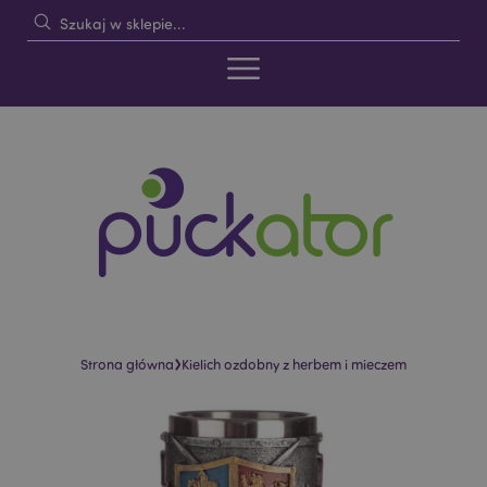
›
Strona główna
Kielich ozdobny z herbem i mieczem
Skip
Skip
to
to
the
the
end
beginning