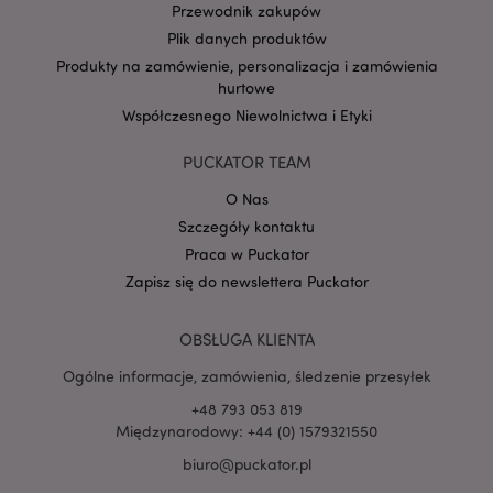
Przewodnik zakupów
Plik danych produktów
Produkty na zamówienie, personalizacja i zamówienia
hurtowe
Google
mage-cache-storage-section-
Adobe Inc.
Privacy Policy
Współczesnego Niewolnictwa i Etyki
invalidation
www.puckator.pl
PUCKATOR TEAM
O Nas
Szczegóły kontaktu
Praca w Puckator
form_key
1 
Adobe Inc.
.www.puckator.pl
Zapisz się do newslettera Puckator
OBSŁUGA KLIENTA
Ogólne informacje, zamówienia, śledzenie przesyłek
+48 793 053 819
PHPSESSID
1 
PHP.net
Międzynarodowy: +44 (0) 1579321550
.www.puckator.pl
biuro@puckator.pl