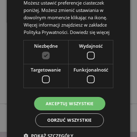
Możesz ustawić preferencje ciasteczek
poniżej. Możesz zmienić ustawiania w
Cechy produktu
dowolnym momencie klikając na ikonę.
Więcej informacji znajdziesz w zakładce
Więcej
Wysokość 5.5cm Szerokość 3.5cm Głębokość
Polityka Prywatności.
Dowiedz się więcej
informacji
2.5cm Całkowita Wysokość 11cm
5055071790485
Niezbędne
Wydajność
288
0.050000
Nie
Targetowanie
Funkcjonalność
Nie
Nie
Adoramals
AKCEPTUJ WSZYSTKIE
ODRZUĆ WSZYSTKIE
POKAŻ SZCZEGÓŁY