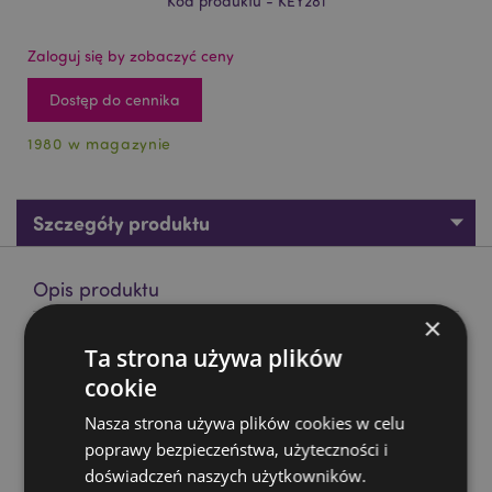
Kod produktu - KEY281
Zaloguj się by zobaczyć ceny
Dostęp do cennika
1980 w magazynie
Szczegóły produktu
Opis produktu
×
Brelok 3D w kształcie pandy Adoramals
Ta strona używa plików
Materiał:
PCV i metal (stal nierdzewna)
cookie
Nasza strona używa plików cookies w celu
Zasoby dotyczące produktów:
poprawy bezpieczeństwa, użyteczności i
Chcesz wiedzieć więcej na temat zakupów w Puckator
doświadczeń naszych użytkowników.
?
Zapoznaj się z naszym
przewodnik dla kupujących.