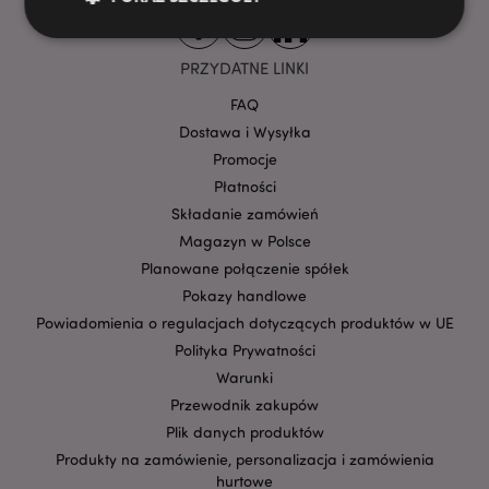
PRZYDATNE LINKI
Niezbędne
Wydajność
Targetowanie
FAQ
Funkcjonalność
Dostawa i Wysyłka
Niezbędne pliki cookie pozwalają na sprawne
Promocje
funkcjonowanie strony. Należą do nich loginy
Płatności
klientów i zarządzanie kontami.
Składanie zamówień
Provider
/
Nazwa
Domena
prze
Magazyn w Polsce
Planowane połączenie spółek
CookieScriptConsent
1
CookieScript
.puckator.pl
Pokazy handlowe
Powiadomienia o regulacjach dotyczących produktów w UE
Polityka Prywatności
Warunki
Przewodnik zakupów
Plik danych produktów
Produkty na zamówienie, personalizacja i zamówienia
hurtowe