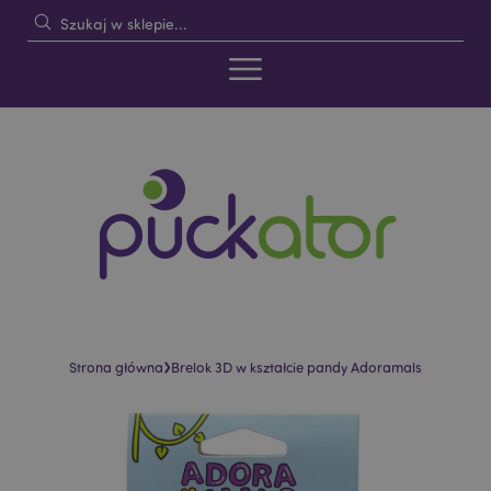
›
Strona główna
Brelok 3D w kształcie pandy Adoramals
Skip
Skip
to
to
the
the
end
beginning