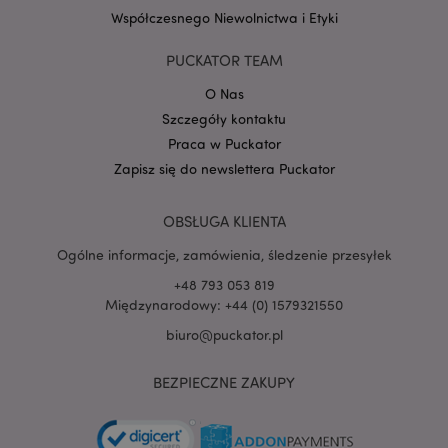
Współczesnego Niewolnictwa i Etyki
Google
mage-cache-storage-section-
Adobe Inc.
Privacy Policy
PUCKATOR TEAM
invalidation
www.puckator.pl
O Nas
Szczegóły kontaktu
Praca w Puckator
Zapisz się do newslettera Puckator
form_key
1 
Adobe Inc.
.www.puckator.pl
OBSŁUGA KLIENTA
Ogólne informacje, zamówienia, śledzenie przesyłek
+48 793 053 819
Międzynarodowy: +44 (0) 1579321550
biuro@puckator.pl
PHPSESSID
1 
PHP.net
.www.puckator.pl
BEZPIECZNE ZAKUPY