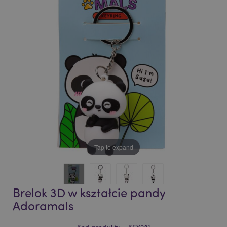
of
of
the
the
images
images
gallery
gallery
Tap to expand
Brelok 3D w kształcie pandy
Adoramals