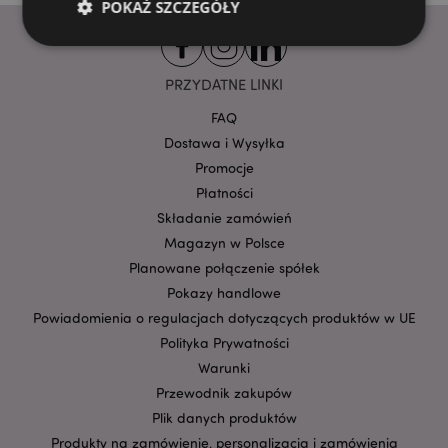
POKAŻ SZCZEGÓŁY
PRZYDATNE LINKI
Niezbędne
Wydajność
Targetowanie
Funkcjonalność
FAQ
Dostawa i Wysyłka
Niezbędne pliki cookie pozwalają na sprawne
Promocje
funkcjonowanie strony. Należą do nich loginy
klientów i zarządzanie kontami.
Płatności
Provider
/
Składanie zamówień
Nazwa
Domena
prze
Magazyn w Polsce
CookieScriptConsent
1
CookieScript
Planowane połączenie spółek
.puckator.pl
Pokazy handlowe
Powiadomienia o regulacjach dotyczących produktów w UE
Polityka Prywatności
Warunki
Przewodnik zakupów
Plik danych produktów
Produkty na zamówienie, personalizacja i zamówienia