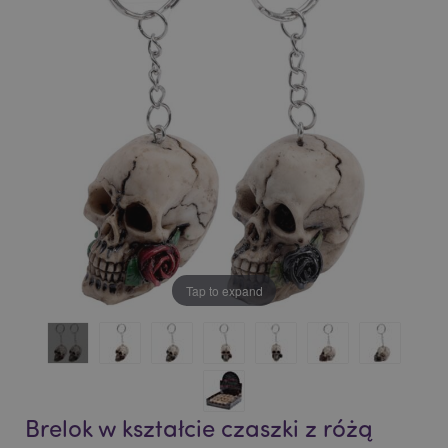
of
of
the
the
images
images
gallery
gallery
Tap to expand
Brelok w kształcie czaszki z różą