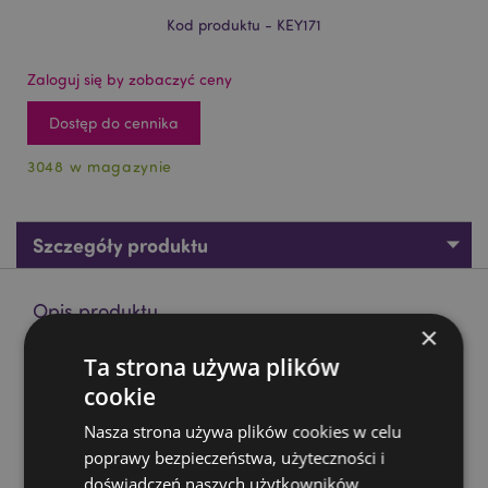
Kod produktu - KEY171
Zaloguj się by zobaczyć ceny
Dostęp do cennika
3048 w magazynie
Szczegóły produktu
Opis produktu
×
Ta strona używa plików
Brelok w kształcie czaszki z różą
cookie
Materiał:
Żywica i Metal
Nasza strona używa plików cookies w celu
Zasoby dotyczące produktów:
poprawy bezpieczeństwa, użyteczności i
Chcesz wiedzieć więcej na temat zakupów w Puckator
doświadczeń naszych użytkowników.