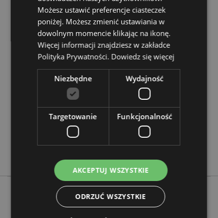
?
Zapoznaj się z naszym
przewodnik dla kupujących.
Możesz ustawić preferencje ciasteczek
poniżej. Możesz zmienić ustawiania w
dowolnym momencie klikając na ikonę.
Cechy produktu
Więcej informacji znajdziesz w zakładce
Więcej
Wysokość 3.5cm Szerokość 3cm Głębokość 4cm
Polityka Prywatności.
Dowiedz się więcej
informacji
Całkowita Wysokość 9cm
5055071741791
Niezbędne
Wydajność
192
0.053000
Nie
Targetowanie
Funkcjonalność
Nie
Nie
Skulls & Roses
AKCEPTUJ WSZYSTKIE
ODRZUĆ WSZYSTKIE