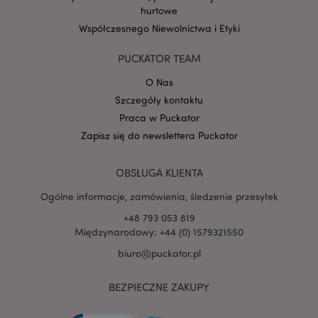
hurtowe
Współczesnego Niewolnictwa i Etyki
Google
mage-cache-storage-section-
Adobe Inc.
Privacy Policy
invalidation
www.puckator.pl
PUCKATOR TEAM
O Nas
Szczegóły kontaktu
Praca w Puckator
Zapisz się do newslettera Puckator
form_key
1 
Adobe Inc.
.www.puckator.pl
OBSŁUGA KLIENTA
Ogólne informacje, zamówienia, śledzenie przesyłek
+48 793 053 819
Międzynarodowy: +44 (0) 1579321550
PHPSESSID
1 
PHP.net
biuro@puckator.pl
.www.puckator.pl
BEZPIECZNE ZAKUPY