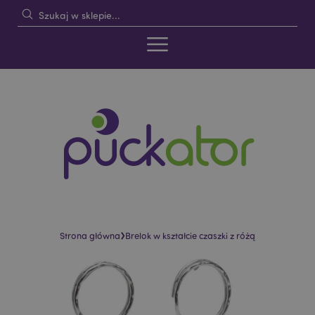
›
Strona główna
Brelok w kształcie czaszki z różą
Skip
Skip
to
to
the
the
end
beginning