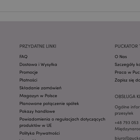
mage-cache-storage
invalidation
PRZYDATNE LINKI
PUCKATOR 
form_key
FAQ
O Nas
Dostawa i Wysyłka
Szczegóły k
PHPSESSID
Promocje
Praca w Puc
Płatności
Zapisz się d
Składanie zamówień
Magazyn w Polsce
OBSŁUGA K
Planowane połączenie spółek
Ogólne info
Pokazy handlowe
przesyłek
recently_viewed_pr
Powiadomienia o regulacjach dotyczących
+48 793 053 
produktów w UE
Międzynarod
mage-cache-storag
Polityka Prywatności
biuro@pucka