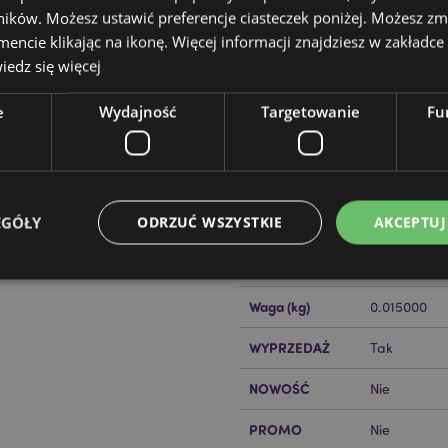
ików. Możesz ustawić preferencje ciasteczek poniżej. Możesz zm
cie klikając na ikonę. Więcej informacji znajdziesz w zakładce 
edz się więcej
Cechy produktu
e
Wydajność
Targetowanie
Fu
Więcej
Wymiary
Całkowita 
informacji
Głębokość 
Kod Kreskowy
5055071733
EGÓŁY
ODRZUĆ WSZYSTKIE
AKCEPTUJ
EAN
ckator ?
Zapoznaj się z naszym
Ilość w kartonie
384
Waga (kg)
0.015000
Niezbędne
Wydajność
Targetowanie
Funkcjonalność
WYPRZEDAŻ
Tak
ie pozwalają na sprawne funkcjonowanie strony. Należą do nich loginy klientów i zarz
Provider
/
Okres
NOWOŚĆ
Nie
Opis
Domena
przechowywania
PROMO
Nie
nt
1 miesiąc
Ten plik cookie jest uż
CookieScript
Cookie-Script.com do 
.puckator.pl