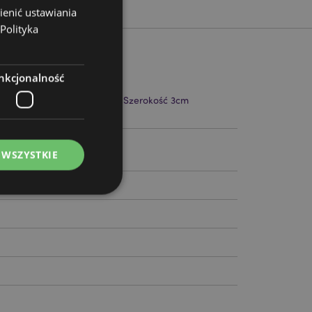
ienić ustawiania
Polityka
nkcjonalność
Długość 12cm Wysokość 7cm Szerokość 3cm
0.3cm
383
 WSZYSTKIE
ądzanie kontami.
ywany przez usługę
zapamiętywania