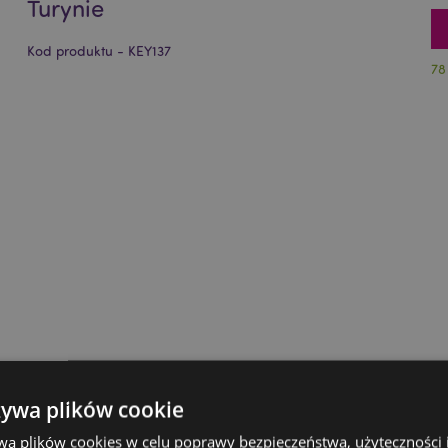
Turynie
Kod produktu - KEY137
78
żywa plików cookie
wa plików cookies w celu poprawy bezpieczeństwa, użyteczności