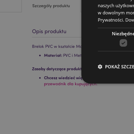
naszych użytkown
Szczegóły produktu
w dowolnym momen
Prywatności.
Dowi
Opis produktu
Niezbędn
Brelok PVC w kształcie Mole w Turynie
Materiał:
PVC i Metal
POKAŻ SZCZ
Zasoby dotyczące produktów:
Chcesz wiedzieć więcej na temat zakupów w Pu
przewodnik dla kupujących.
Niezbędne pliki cook
Nazwa
CookieScriptConse