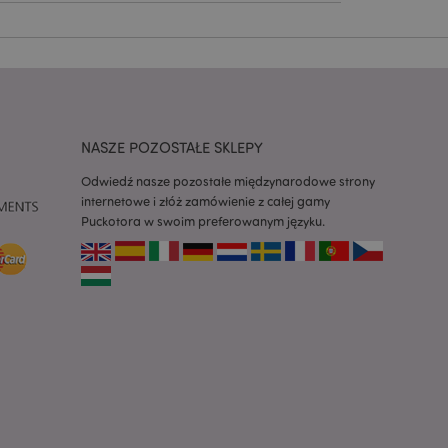
h zgody użytkownika
 konieczne, aby baner
m działał
ywany w celu
nia treści w
y ładowały się
NASZE POZOSTAŁE SKLEPY
ywany w celu
nia treści w
Odwiedź nasze pozostałe międzynarodowe strony
y ładowały się
internetowe i złóż zamówienie z całej gamy
Puckotora w swoim preferowanym języku.
z aplikacje oparte
dentyfikator
a używany do
 użytkownika.
enerowana losowo,
być specyficzny dla
ykładem jest
zalogowanego
ronami.
atory produktów
 produktów w celu
ywany w celu
nia treści w