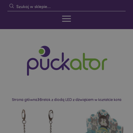
›
Strona główna
Brelok z diodą LED z dźwiękiem w kształcie kota
Skip
Skip
to
to
the
the
end
beginning