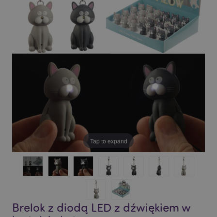
of
of
the
the
images
images
gallery
gallery
Tap to expand
Brelok z diodą LED z dźwiękiem w