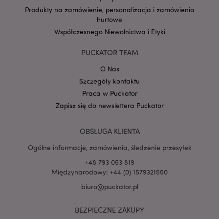
.www.puckator.pl
Produkty na zamówienie, personalizacja i zamówienia
hurtowe
Współczesnego Niewolnictwa i Etyki
PUCKATOR TEAM
PHPSESSID
1 
PHP.net
O Nas
.www.puckator.pl
Szczegóły kontaktu
Praca w Puckator
Zapisz się do newslettera Puckator
OBSŁUGA KLIENTA
Ogólne informacje, zamówienia, śledzenie przesyłek
+48 793 053 819
Międzynarodowy: +44 (0) 1579321550
biuro@puckator.pl
BEZPIECZNE ZAKUPY