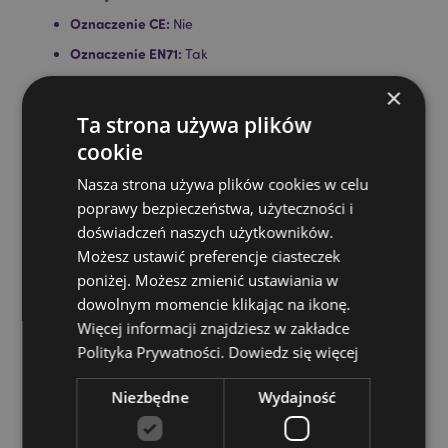
Oznaczenie CE:
Nie
Oznaczenie EN71:
Tak
Nieodpowiednie dla:
0 - 3 Lat
×
Ta strona używa plików
Zasoby dotyczące produktów:
cookie
Chcesz wiedzieć więcej na temat zakupów w Puckator
?
Zapoznaj się z naszym
przewodnik dla kupujących.
Nasza strona używa plików cookies w celu
poprawy bezpieczeństwa, użyteczności i
Baterie i zasoby elektryczne:
Zapoznaj się z naszymi
obszernymi zasobami dotyczącymi akumulatorów i
doświadczeń naszych użytkowników.
produktów elektrycznych, w tym niezbędnymi
Możesz ustawić preferencje ciasteczek
wytycznymi dotyczącymi bezpieczeństwa i
poniżej. Możesz zmienić ustawiania w
wskazówkami dotyczącymi odpowiedzialnej utylizacji.
dowolnym momencie klikając na ikonę.
Kiknij tutaj
aby dowiedzieć się więcej.
Więcej informacji znajdziesz w zakładce
Polityka Prywatności.
Dowiedz się więcej
Niezbędne
Wydajność