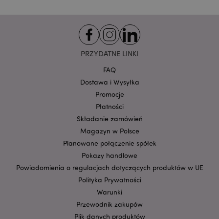
Provider
/
Nazwa
Domena
prze
CookieScriptConsent
1
CookieScript
.puckator.pl
PRZYDATNE LINKI
FAQ
Dostawa i Wysyłka
Promocje
Płatności
Składanie zamówień
Magazyn w Polsce
Google
Planowane połączenie spółek
mage-cache-storage-section-
Adobe Inc.
Privacy Policy
invalidation
www.puckator.pl
Pokazy handlowe
Powiadomienia o regulacjach dotyczących produktów w UE
Polityka Prywatności
Warunki
Przewodnik zakupów
form_key
1 
Plik danych produktów
Adobe Inc.