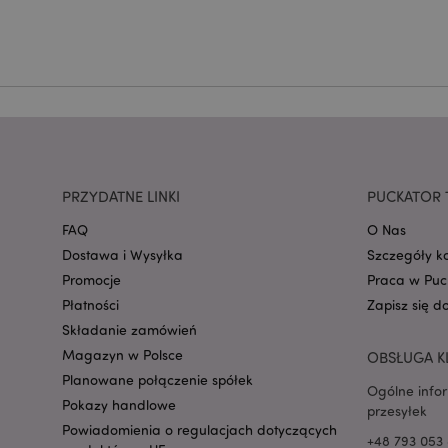
CookieScriptConse
mage-cache-storage
invalidation
form_key
PRZYDATNE LINKI
PUCKATOR 
FAQ
O Nas
PHPSESSID
Dostawa i Wysyłka
Szczegóły k
Promocje
Praca w Puc
Płatności
Zapisz się d
Składanie zamówień
Magazyn w Polsce
OBSŁUGA K
Planowane połączenie spółek
Ogólne info
recently_viewed_pr
Pokazy handlowe
przesyłek
Powiadomienia o regulacjach dotyczących
+48 793 053 
mage-cache-storag