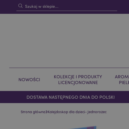
KOLEKCJE I PRODUKTY
AROMA
NOWOŚCI
LICENCJONOWANE
PIE
DOSTAWA NASTĘPNEGO DNIA DO POLSKI
›
Strona główna
Kalejdoskop dla dzieci- Jednorożec
Skip
Skip
to
to