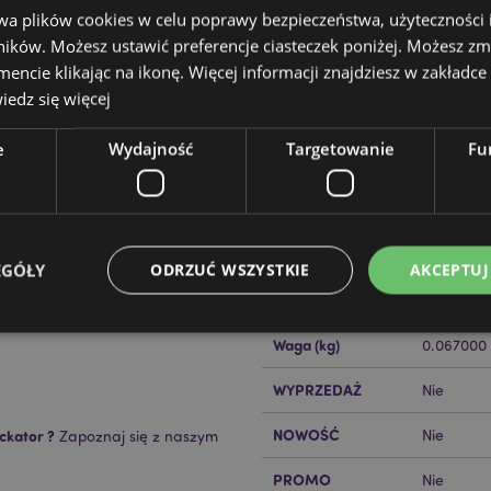
wa plików cookies w celu poprawy bezpieczeństwa, użyteczności
ików. Możesz ustawić preferencje ciasteczek poniżej. Możesz zm
cie klikając na ikonę. Więcej informacji znajdziesz w zakładce 
edz się więcej
e
Wydajność
Targetowanie
Fu
Cechy produktu
Więcej
Wymiary
Wysokość
informacji
Kod Kreskowy EAN
50550717
EGÓŁY
ODRZUĆ WSZYSTKIE
AKCEPTUJ
Ilość w kartonie
192
Waga (kg)
0.067000
Niezbędne
Wydajność
Targetowanie
Funkcjonalność
WYPRZEDAŻ
Nie
ie pozwalają na sprawne funkcjonowanie strony. Należą do nich loginy klientów i zarz
NOWOŚĆ
ckator ?
Nie
Zapoznaj się z naszym
Provider
/
Okres
Opis
Domena
przechowywania
PROMO
Nie