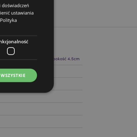
 i doświadczeń
ienić ustawiania
Polityka
nkcjonalność
 19cm Szerokość 4.5cm Głębokość 4.5cm
94575
 WSZYSTKIE
ądzanie kontami.