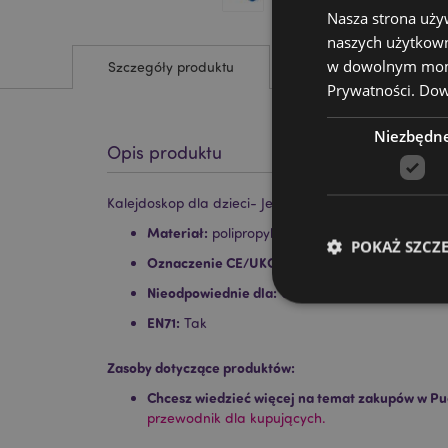
Nasza strona uży
naszych użytkown
w dowolnym momen
Szczegóły produktu
Prywatności.
Dowi
Niezbędn
Opis produktu
Kalejdoskop dla dzieci- Jednorożec
Materiał:
polipropylen, karta
POKAŻ SZCZ
Oznaczenie CE/UKCA:
Tak
Nieodpowiednie dla:
0–3 lat
EN71:
Tak
Zasoby dotyczące produktów:
Niezbędne pliki cook
Chcesz wiedzieć więcej na temat zakupów w Pu
przewodnik dla kupujących.
Nazwa