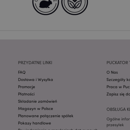
CookieScriptConse
mage-cache-storage
invalidation
form_key
PRZYDATNE LINKI
PUCKATOR 
FAQ
O Nas
PHPSESSID
Dostawa i Wysyłka
Szczegóły k
Promocje
Praca w Puc
Płatności
Zapisz się d
Składanie zamówień
Magazyn w Polsce
OBSŁUGA K
Planowane połączenie spółek
recently_viewed_pr
Ogólne info
Pokazy handlowe
przesyłek