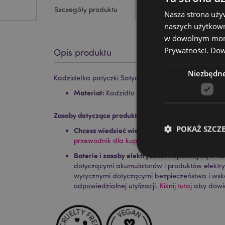
Szczegóły produktu
Nasza strona uży
naszych użytkown
w dowolnym momen
Prywatności.
Dowi
Opis produktu
Niezbędn
Kadzidełka patyczki Satya VFM zapach 01420 piżmo eg
Materiał:
Kadzidło
Zasoby dotyczące produktów:
POKAŻ SZCZ
Chcesz wiedzieć więcej na temat zakupów w Pu
przewodnik dla kupujących.
Baterie i zasoby elektryczne:
Zapoznaj się z n
dotyczącymi akumulatorów i produktów elektr
wytycznymi dotyczącymi bezpieczeństwa i ws
odpowiedzialnej utylizacji.
Kiknij tutaj
aby dowie
Niezbędne pliki cook
Nazwa