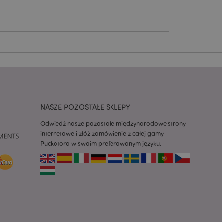
ywany przez usługę
zapamiętywania
h zgody użytkownika
 konieczne, aby baner
m działał
ywany w celu
nia treści w
y ładowały się
ywany w celu
nia treści w
NASZE POZOSTAŁE SKLEPY
y ładowały się
Odwiedź nasze pozostałe międzynarodowe strony
z aplikacje oparte
internetowe i złóż zamówienie z całej gamy
dentyfikator
a używany do
Puckotora w swoim preferowanym języku.
 użytkownika.
enerowana losowo,
być specyficzny dla
ykładem jest
zalogowanego
ronami.
atory produktów
 produktów w celu