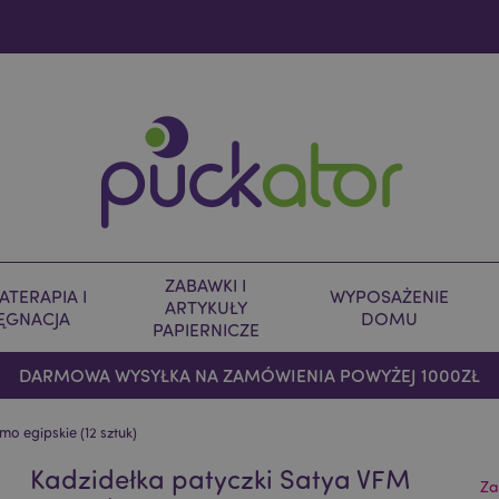
ZABAWKI I
TERAPIA I
WYPOSAŻENIE
ARTYKUŁY
LĘGNACJA
DOMU
PAPIERNICZE
DARMOWA WYSYŁKA NA ZAMÓWIENIA POWYŻEJ 1000ZŁ
o egipskie (12 sztuk)
Kadzidełka patyczki Satya VFM
Za