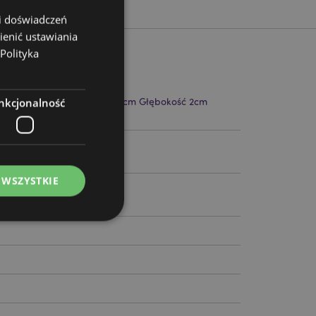
 i doświadczeń
ienić ustawiania
Polityka
nkcjonalność
kowania 22cm Szerokość 4cm Głębokość 2cm
czka 20cm
86
 WSZYSTKIE
ądzanie kontami.