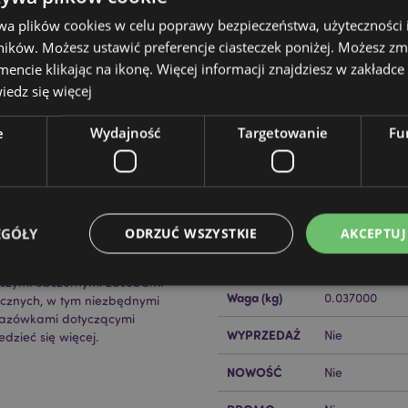
wa plików cookies w celu poprawy bezpieczeństwa, użyteczności
ików. Możesz ustawić preferencje ciasteczek poniżej. Możesz zm
cie klikając na ikonę. Więcej informacji znajdziesz w zakładce 
edz się więcej
Cechy produktu
Więcej
Wymiary
e
Wydajność
Targetowanie
Fu
Wysokość Opa
informacji
ipskie (12 sztuk)
Długość Paty
Kod Kreskowy
89042344020
EAN
EGÓŁY
ODRZUĆ WSZYSTKIE
AKCEPTUJ
ckator ?
Zapoznaj się z naszym
Ilość w
360
kartonie
aszymi obszernymi zasobami
Waga (kg)
0.037000
ycznych, w tym niezbędnymi
kazówkami dotyczącymi
Niezbędne
Wydajność
Targetowanie
Funkcjonalność
WYPRZEDAŻ
Nie
dzieć się więcej.
ie pozwalają na sprawne funkcjonowanie strony. Należą do nich loginy klientów i zarz
NOWOŚĆ
Nie
Provider
/
Okres
Opis
Domena
przechowywania