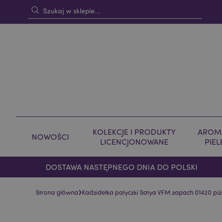
KOLEKCJE I PRODUKTY
AROMA
NOWOŚCI
LICENCJONOWANE
PIE
DOSTAWA NASTĘPNEGO DNIA DO POLSKI
›
Strona główna
Kadzidełka patyczki Satya VFM zapach 01420 piżm
Skip
Skip
to
to