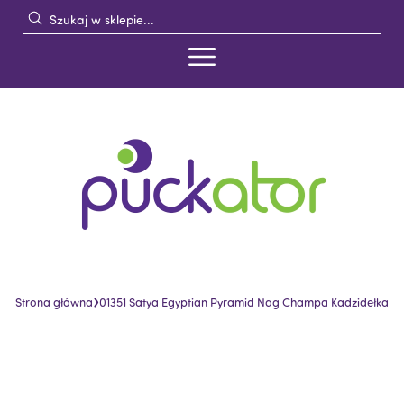
›
Strona główna
01351 Satya Egyptian Pyramid Nag Champa Kadzidełka
Skip
Skip
to
to
the
the
end
beginning