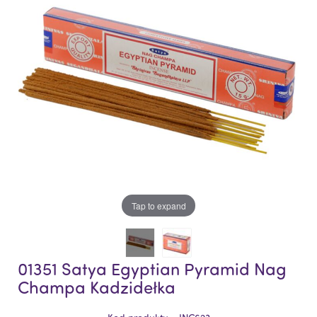
of
of
the
the
images
images
gallery
gallery
Tap to expand
01351 Satya Egyptian Pyramid Nag
Champa Kadzidełka