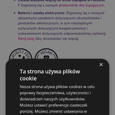
?
Zapoznaj się z naszym
przewodnik dla kupujących.
Baterie i zasoby elektryczne:
Zapoznaj się z naszymi
obszernymi zasobami dotyczącymi akumulatorów i
produktów elektrycznych, w tym niezbędnymi
wytycznymi dotyczącymi bezpieczeństwa i
wskazówkami dotyczącymi odpowiedzialnej utylizacji.
Kiknij tutaj
aby dowiedzieć się więcej.
×
Ta strona używa plików
cookie
Cechy produktu
Nasza strona używa plików cookies w celu
Więcej
Wysokość Opakowania 24cm Szerokość 3cm
poprawy bezpieczeństwa, użyteczności i
informacji
Głębokość 3cm Długość Patyczka 23cm
doświadczeń naszych użytkowników.
5028691381449
Możesz ustawić preferencje ciasteczek
poniżej. Możesz zmienić ustawiania w
288