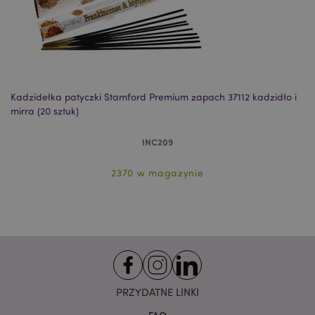
Niezbędne
Wydajność
Targetowanie
Funkcjonalność
Niezbędne pliki cookie pozwalają na sprawne
funkcjonowanie strony. Należą do nich loginy
klientów i zarządzanie kontami.
Kadzidełka patyczki Stamford Premium zapach 37112 kadzidło i
Ka
Provider
/
mirra (20 sztuk)
sz
Nazwa
Domena
prze
CookieScriptConsent
1
INC209
CookieScript
.puckator.pl
2370 w magazynie
PRZYDATNE LINKI
Google