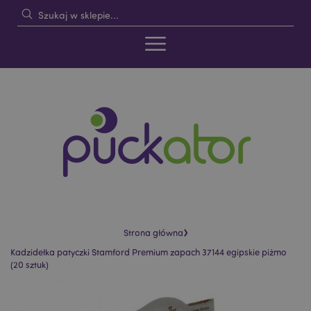
›
Strona główna
Kadzidełka patyczki Stamford Premium zapach 37144 egipskie piżmo
(20 sztuk)
Skip
Skip
to
to