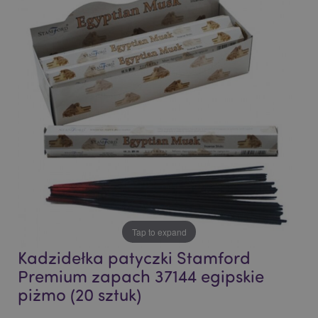
the
the
end
beginning
of
of
the
the
images
images
gallery
gallery
Tap to expand
Kadzidełka patyczki Stamford
Premium zapach 37144 egipskie
piżmo (20 sztuk)