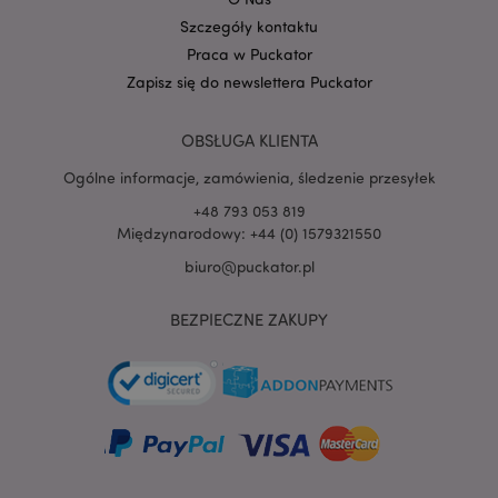
Szczegóły kontaktu
Praca w Puckator
Zapisz się do newslettera Puckator
OBSŁUGA KLIENTA
Ogólne informacje, zamówienia, śledzenie przesyłek
+48 793 053 819
Międzynarodowy: +44 (0) 1579321550
recently_viewed_product
Adobe Inc.
biuro@puckator.pl
www.puckator.pl
BEZPIECZNE ZAKUPY
mage-cache-storage
Adobe Inc.
www.puckator.pl