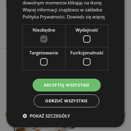
dowolnym momencie klikając na ikonę.
0.056000
Więcej informacji znajdziesz w zakładce
Nie
Polityka Prywatności.
Dowiedz się więcej
Nie
Nie
Niezbędne
Wydajność
Stamford
Targetowanie
Funkcjonalność
Więcej z tego kategorii
AKCEPTUJ WSZYSTKIE
ODRZUĆ WSZYSTKIE
POKAŻ SZCZEGÓŁY