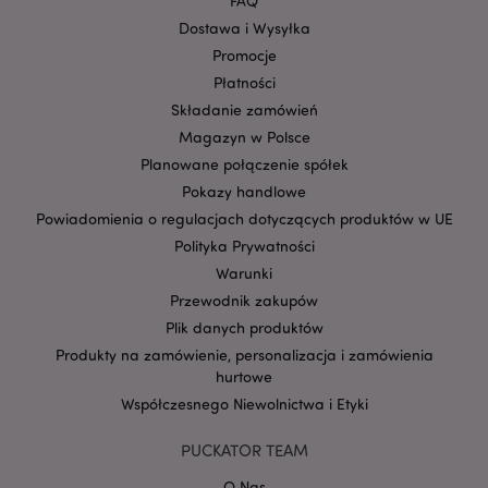
FAQ
mage-cache-storage-section-
Adobe Inc.
Privacy Policy
invalidation
www.puckator.pl
Dostawa i Wysyłka
Promocje
Płatności
Składanie zamówień
Magazyn w Polsce
form_key
1 
Adobe Inc.
Planowane połączenie spółek
.www.puckator.pl
Pokazy handlowe
Powiadomienia o regulacjach dotyczących produktów w UE
Polityka Prywatności
Warunki
Przewodnik zakupów
PHPSESSID
1 
PHP.net
Plik danych produktów
.www.puckator.pl
Produkty na zamówienie, personalizacja i zamówienia
hurtowe
Współczesnego Niewolnictwa i Etyki
PUCKATOR TEAM
O Nas