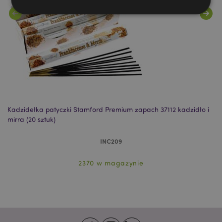
Niezbędne
Wydajność
Targetowanie
Funkcjonalność
Niezbędne pliki cookie pozwalają na sprawne
funkcjonowanie strony. Należą do nich loginy
klientów i zarządzanie kontami.
Provider
/
Nazwa
Domena
prze
Kadzidełka patyczki Stamford Premium zapach 37112 kadzidło i
Ka
mirra (20 sztuk)
sz
CookieScriptConsent
1
CookieScript
.puckator.pl
INC209
2370 w magazynie