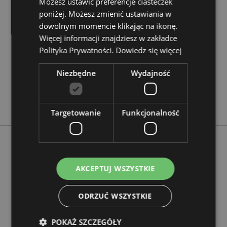
Możesz ustawić preferencje ciasteczek
informacji
Głębokość 3cm Długość Patyczka 23cm
poniżej. Możesz zmienić ustawiania w
5028691381555
dowolnym momencie klikając na ikonę.
288
Więcej informacji znajdziesz w zakładce
0.046000
Polityka Prywatności.
Dowiedz się więcej
Nie
Niezbędne
Wydajność
Nie
Nie
Stamford
Targetowanie
Funkcjonalność
Więcej z tego kategorii
AKCEPTUJ WSZYSTKIE
ODRZUĆ WSZYSTKIE
POKAŻ SZCZEGÓŁY