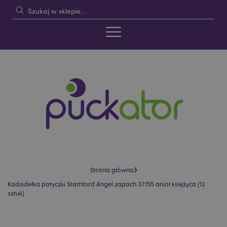
›
Strona główna
Kadzidełka patyczki Stamford Angel zapach 37155 anioł księżyca (12
sztuk)
Skip
Skip
to
to