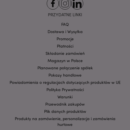
Google
mage-cache-storage-section-
Adobe Inc.
PRZYDATNE LINKI
Privacy Policy
invalidation
www.puckator.pl
FAQ
Dostawa i Wysyłka
Promocje
Płatności
Składanie zamówień
form_key
1 
Adobe Inc.
.www.puckator.pl
Magazyn w Polsce
Planowane połączenie spółek
Pokazy handlowe
Powiadomienia o regulacjach dotyczących produktów w UE
Polityka Prywatności
PHPSESSID
1 
PHP.net
Warunki
.www.puckator.pl
Przewodnik zakupów
Plik danych produktów
Produkty na zamówienie, personalizacja i zamówienia
hurtowe