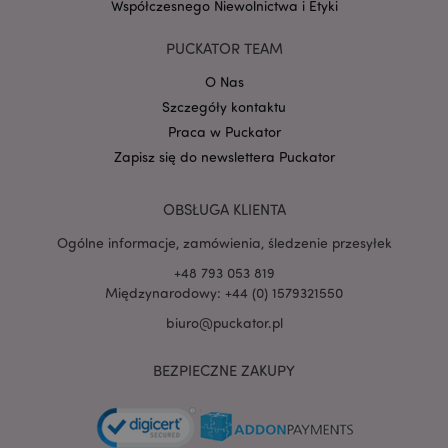
Współczesnego Niewolnictwa i Etyki
PUCKATOR TEAM
O Nas
Szczegóły kontaktu
Praca w Puckator
Zapisz się do newslettera Puckator
OBSŁUGA KLIENTA
Ogólne informacje, zamówienia, śledzenie przesyłek
+48 793 053 819
recently_viewed_product
Adobe Inc.
www.puckator.pl
Międzynarodowy: +44 (0) 1579321550
biuro@puckator.pl
BEZPIECZNE ZAKUPY
mage-cache-storage
Adobe Inc.
www.puckator.pl