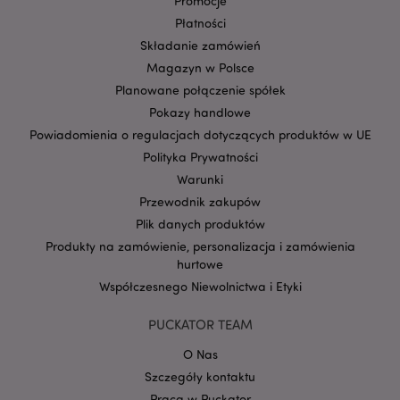
Promocje
Płatności
Składanie zamówień
Magazyn w Polsce
Planowane połączenie spółek
Pokazy handlowe
Powiadomienia o regulacjach dotyczących produktów w UE
Polityka Prywatności
Google
Warunki
mage-cache-storage-section-
Adobe Inc.
Privacy Policy
invalidation
www.puckator.pl
Przewodnik zakupów
Plik danych produktów
Produkty na zamówienie, personalizacja i zamówienia
hurtowe
Współczesnego Niewolnictwa i Etyki
form_key
1 
Adobe Inc.
.www.puckator.pl
PUCKATOR TEAM
O Nas
Szczegóły kontaktu
Praca w Puckator