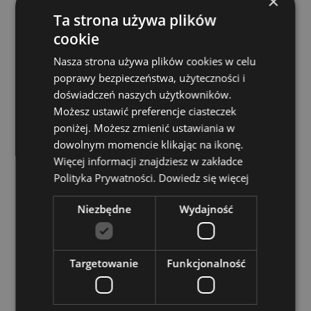
×
Ta strona używa plików
Chcesz wiedzieć więcej na temat zakupów w Puckator
?
Zapoznaj się z naszym
przewodnik dla kupujących.
cookie
Baterie i zasoby elektryczne:
Zapoznaj się z naszymi
Nasza strona używa plików cookies w celu
obszernymi zasobami dotyczącymi akumulatorów i
poprawy bezpieczeństwa, użyteczności i
produktów elektrycznych, w tym niezbędnymi
doświadczeń naszych użytkowników.
wytycznymi dotyczącymi bezpieczeństwa i
Możesz ustawić preferencje ciasteczek
wskazówkami dotyczącymi odpowiedzialnej utylizacji.
Kiknij tutaj
aby dowiedzieć się więcej.
poniżej. Możesz zmienić ustawiania w
dowolnym momencie klikając na ikonę.
Więcej informacji znajdziesz w zakładce
Polityka Prywatności.
Dowiedz się więcej
Niezbędne
Wydajność
Cechy produktu
Targetowanie
Funkcjonalność
Więcej
Wysokość Opakowania 24cm Szerokość 3cm
informacji
Głębokość 3cm Długość Patyczka 23cm
5028691381364