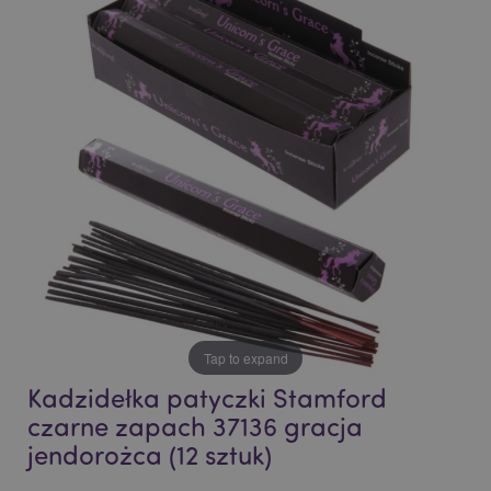
the
the
end
beginning
of
of
the
the
images
images
gallery
gallery
Tap to expand
Kadzidełka patyczki Stamford
czarne zapach 37136 gracja
jendorożca (12 sztuk)