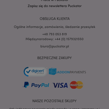
Zapisz się do newslettera Puckator
PHPSESSID
1 
PHP.net
.www.puckator.pl
OBSŁUGA KLIENTA
Ogólne informacje, zamówienia, śledzenie przesyłek
+48 793 053 819
Międzynarodowy: +44 (0) 1579321550
biuro@puckator.pl
BEZPIECZNE ZAKUPY
NASZE POZOSTAŁE SKLEPY
recently_viewed_product
Adobe Inc.
www.puckator.pl