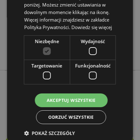
poniżej. Możesz zmienić ustawiania w
5028691381357
dowolnym momencie klikając na ikonę.
288
Więcej informacji znajdziesz w zakładce
0.046000
Polityka Prywatności.
Dowiedz się więcej
Nie
Nie
Niezbędne
Wydajność
Nie
Stamford
Targetowanie
Funkcjonalność
Więcej z tego kategorii
AKCEPTUJ WSZYSTKIE
ODRZUĆ WSZYSTKIE
POKAŻ SZCZEGÓŁY