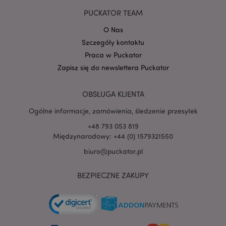
PUCKATOR TEAM
O Nas
Szczegóły kontaktu
Praca w Puckator
Zapisz się do newslettera Puckator
OBSŁUGA KLIENTA
Ogólne informacje, zamówienia, śledzenie przesyłek
+48 793 053 819
recently_viewed_product
Adobe Inc.
Międzynarodowy: +44 (0) 1579321550
www.puckator.pl
biuro@puckator.pl
BEZPIECZNE ZAKUPY
mage-cache-storage
Adobe Inc.
www.puckator.pl