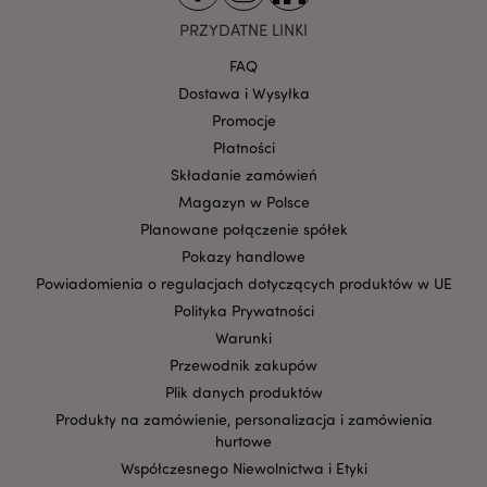
Google
PRZYDATNE LINKI
mage-cache-storage-section-
Adobe Inc.
Privacy Policy
invalidation
www.puckator.pl
FAQ
Dostawa i Wysyłka
Promocje
Płatności
Składanie zamówień
form_key
1 
Adobe Inc.
Magazyn w Polsce
.www.puckator.pl
Planowane połączenie spółek
Pokazy handlowe
Powiadomienia o regulacjach dotyczących produktów w UE
Polityka Prywatności
Warunki
PHPSESSID
1 
PHP.net
.www.puckator.pl
Przewodnik zakupów
Plik danych produktów
Produkty na zamówienie, personalizacja i zamówienia
hurtowe
Współczesnego Niewolnictwa i Etyki