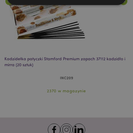
Niezbędne
Wydajność
Targetowanie
Funkcjonalność
Niezbędne pliki cookie pozwalają na sprawne
funkcjonowanie strony. Należą do nich loginy
klientów i zarządzanie kontami.
Provider
/
Nazwa
Kadzidełka patyczki Stamford Premium zapach 37112 kadzidło i
Ka
Domena
prze
mirra (20 sztuk)
sz
CookieScriptConsent
1
CookieScript
.puckator.pl
INC209
2370 w magazynie