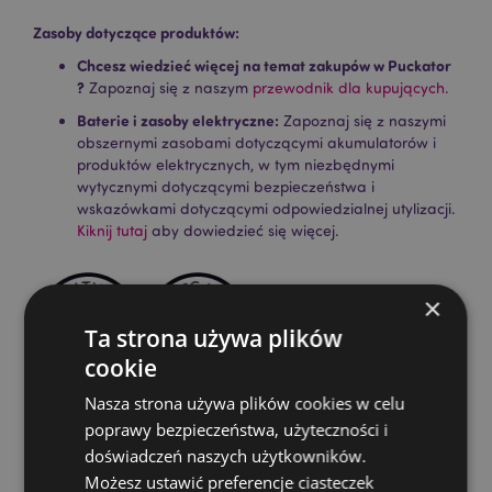
Zasoby dotyczące produktów:
Chcesz wiedzieć więcej na temat zakupów w Puckator
?
Zapoznaj się z naszym
przewodnik dla kupujących.
Baterie i zasoby elektryczne:
Zapoznaj się z naszymi
obszernymi zasobami dotyczącymi akumulatorów i
produktów elektrycznych, w tym niezbędnymi
wytycznymi dotyczącymi bezpieczeństwa i
wskazówkami dotyczącymi odpowiedzialnej utylizacji.
Kiknij tutaj
aby dowiedzieć się więcej.
×
Ta strona używa plików
cookie
Nasza strona używa plików cookies w celu
Cechy produktu
poprawy bezpieczeństwa, użyteczności i
doświadczeń naszych użytkowników.
Więcej
Wysokość Opakowania 24cm Szerokość 3cm
informacji
Głębokość 3cm Długość Patyczka 23cm
Możesz ustawić preferencje ciasteczek