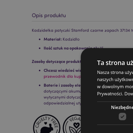
Opis produktu
Kadzidełka patyczki Stamford czarne zapach 37134 tan
Materiał:
Kadzidło
Ilość sztuk na opakowanie ok:
15
Ta strona u
Zasoby dotyczące produktów:
Chcesz wiedzieć więcej na temat zakupów w Pu
Nasza strona uży
przewodnik dla kupujących.
naszych użytkown
Baterie i zasoby elektryczne:
Zapoznaj się z n
w dowolnym momen
dotyczącymi akumulatorów i produktów elektr
Prywatności.
Dowi
wytycznymi dotyczącymi bezpieczeństwa i ws
odpowiedzialnej utylizacji.
Kiknij tutaj
aby dowie
Niezbędn