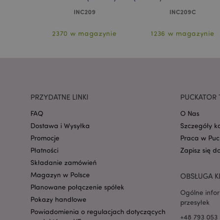
INC209
INC209C
PHPSESSID
zynie
2370 w magazynie
1236 w magazynie
recently_viewed_pr
PRZYDATNE LINKI
PUCKATOR 
mage-cache-storag
FAQ
O Nas
Dostawa i Wysyłka
Szczegóły k
Promocje
Praca w Puc
recently_viewed_pr
Płatności
Zapisz się d
Składanie zamówień
recently_compared
Magazyn w Polsce
OBSŁUGA K
Planowane połączenie spółek
Ogólne info
recently_compared
Pokazy handlowe
przesyłek
Powiadomienia o regulacjach dotyczących
+48 793 053 