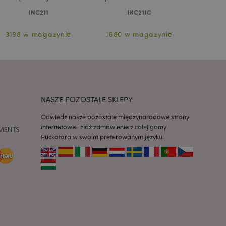
INC211
INC211C
z aplikacje oparte
dentyfikator
a używany do
3198 w magazynie
1680 w magazynie
6294
 użytkownika.
enerowana losowo,
być specyficzny dla
ykładem jest
zalogowanego
ronami.
atory produktów
 produktów w celu
NASZE POZOSTAŁE SKLEPY
ywany w celu
Odwiedź nasze pozostałe międzynarodowe strony
nia treści w
internetowe i złóż zamówienie z całej gamy
y ładowały się
Puckotora w swoim preferowanym języku.
atory produktów
 produktów w celu
atory produktów
ch produktów.
atory produktów
nych produktów w
i.