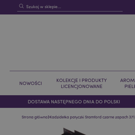
KOLEKCJE I PRODUKTY
AROMA
NOWOŚCI
LICENCJONOWANE
PIE
DOSTAWA NASTĘPNEGO DNIA DO POLSKI
›
Strona główna
Kadzidełka patyczki Stamford czarne zapach 37134
Skip
Skip
to
to