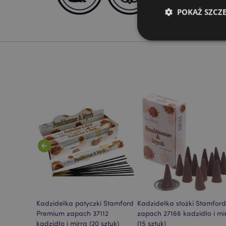
POKAŻ SZCZ
Niezbędne pliki cook
Nazwa
CookieScriptConse
mage-cache-storage
invalidation
Stamford
Kadzidełka patyczki Stamford
Kadzidełka stożki Stamford
form_key
(15 sztuk)
Premium zapach 37112
zapach 27166 kadzidło i mi
kadzidło i mirra (20 sztuk)
(15 sztuk)