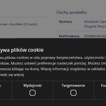
Cechy produktu
Więcej
Wymiary
Wysokość Opa
informacji
iec chochlika (12 sztuk)
Długość Paty
Kod Kreskowy
502869138134
EAN
żywa plików cookie
Ilość w
288
kartonie
ckator ?
Zapoznaj się z naszym
wa plików cookies w celu poprawy bezpieczeństwa, użyteczności
ików. Możesz ustawić preferencje ciasteczek poniżej. Możesz zm
Waga (kg)
0.046000
aszymi obszernymi zasobami
cie klikając na ikonę. Więcej informacji znajdziesz w zakładce 
ycznych, w tym niezbędnymi
edz się więcej
WYPRZEDAŻ
Nie
kazówkami dotyczącymi
dzieć się więcej.
NOWOŚĆ
Nie
e
Wydajność
Targetowanie
Fu
PROMO
Nie
Marka
Stamford