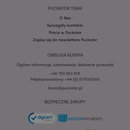
PUCKATOR TEAM
O Nas
Szczegóły kontaktu
Praca w Puckator
Zapisz się do newslettera Puckator
OBSŁUGA KLIENTA
Ogólne informacje, zamówienia, śledzenie przesyłek
+48 793 053 819
recently_viewed_product
Adobe Inc.
Międzynarodowy: +44 (0) 1579321550
www.puckator.pl
biuro@puckator.pl
BEZPIECZNE ZAKUPY
mage-cache-storage
Adobe Inc.
www.puckator.pl