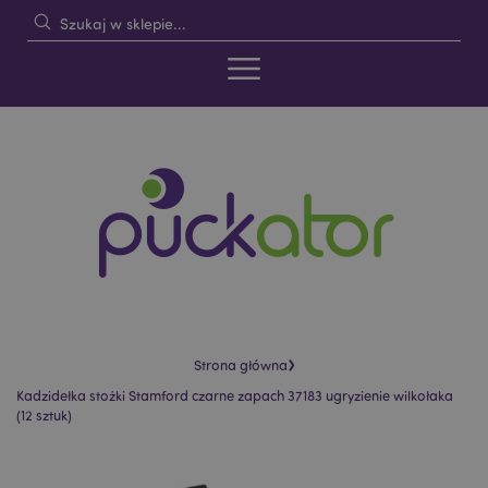
›
Strona główna
Kadzidełka stożki Stamford czarne zapach 37183 ugryzienie wilkołaka
(12 sztuk)
Skip
Skip
to
to