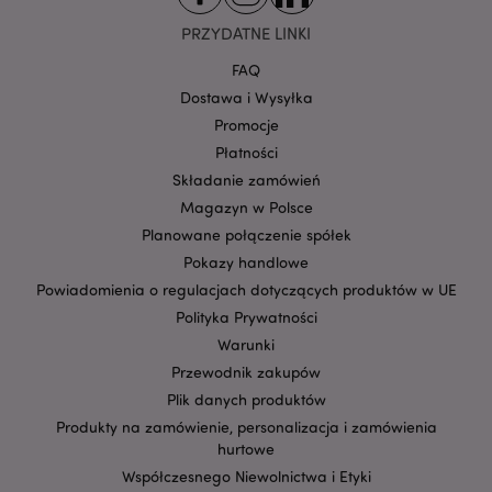
Google
PRZYDATNE LINKI
mage-cache-storage-section-
Adobe Inc.
Privacy Policy
invalidation
www.puckator.pl
FAQ
Dostawa i Wysyłka
Promocje
Płatności
Składanie zamówień
form_key
1 
Adobe Inc.
Magazyn w Polsce
.www.puckator.pl
Planowane połączenie spółek
Pokazy handlowe
Powiadomienia o regulacjach dotyczących produktów w UE
Polityka Prywatności
Warunki
PHPSESSID
1 
PHP.net
.www.puckator.pl
Przewodnik zakupów
Plik danych produktów
Produkty na zamówienie, personalizacja i zamówienia
hurtowe
Współczesnego Niewolnictwa i Etyki