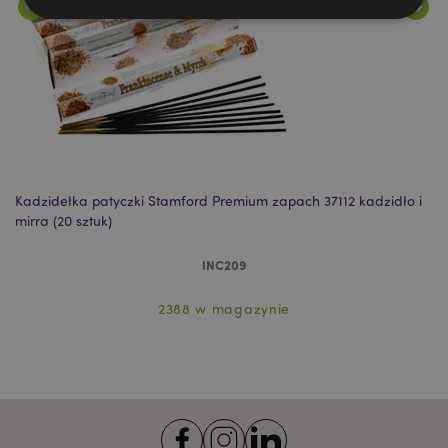
Niezbędne
Wydajność
Targetowanie
Funkcjonalność
Niezbędne pliki cookie pozwalają na sprawne
funkcjonowanie strony. Należą do nich loginy
klientów i zarządzanie kontami.
Provider
/
Nazwa
Kadzidełka patyczki Stamford Premium zapach 37112 kadzidło i
Ka
Domena
prze
mirra (20 sztuk)
sz
CookieScriptConsent
1
CookieScript
.puckator.pl
INC209
2388 w magazynie