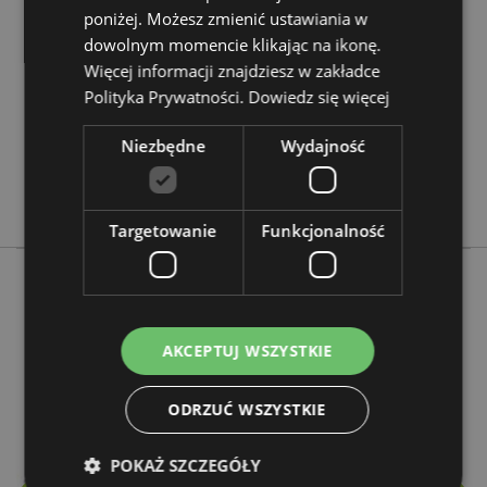
informacji
poniżej. Możesz zmienić ustawiania w
5028691381838
dowolnym momencie klikając na ikonę.
288
Więcej informacji znajdziesz w zakładce
0.038000
Polityka Prywatności.
Dowiedz się więcej
Nie
Nie
Niezbędne
Wydajność
Nie
Stamford
Targetowanie
Funkcjonalność
Więcej z tego kategorii
AKCEPTUJ WSZYSTKIE
ODRZUĆ WSZYSTKIE
POKAŻ SZCZEGÓŁY