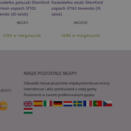
zidełka patyczki Stamford
Kadzidełka stożki Stamford
Kadzidełka
y ładowały się
mium zapach 37102
zapach 37162 lawenda (15
Premium z
enda (20 sztuk)
sztuk)
paczula (20
z aplikacje oparte
dentyfikator
INC211
INC211C
a używany do
 użytkownika.
enerowana losowo,
3198 w magazynie
1680 w magazynie
6294
być specyficzny dla
ykładem jest
zalogowanego
ronami.
atory produktów
 produktów w celu
NASZE POZOSTAŁE SKLEPY
ywany w celu
nia treści w
y ładowały się
Odwiedź nasze pozostałe międzynarodowe strony
internetowe i złóż zamówienie z całej gamy
atory produktów
Puckotora w swoim preferowanym języku.
 produktów w celu
atory produktów
ch produktów.
atory produktów
nych produktów w