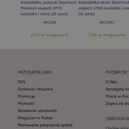
Stamford
Kadzidełka patyczki Stamford
Kadzidełka stożki Stamford
(15 sztuk)
Premium zapach 37112
zapach 27166 kadzidło i mi
kadzidło i mirra (20 sztuk)
(15 sztuk)
PHPSESSID
INC209
INC209C
zynie
2370 w magazynie
1236 w magazynie
recently_viewed_pr
PRZYDATNE LINKI
PUCKATOR 
mage-cache-storag
FAQ
O Nas
Dostawa i Wysyłka
Szczegóły k
recently_viewed_pr
Promocje
Praca w Puc
Płatności
Zapisz się d
recently_compared
Składanie zamówień
Magazyn w Polsce
OBSŁUGA K
recently_compared
Planowane połączenie spółek
Ogólne info