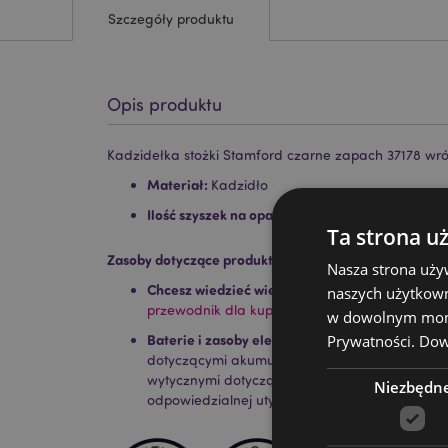
Szczegóły produktu
Opis produktu
Kadzidełka stożki Stamford czarne zapach 37178 wró
Materiał:
Kadzidło
Ilość szyszek na opakowanie ok:
12
Ta strona u
Zasoby dotyczące produktów:
Nasza strona uży
Chcesz wiedzieć więcej na temat zakupów w Pu
naszych użytkown
przewodnik dla kupujących.
w dowolnym momen
Baterie i zasoby elektryczne:
Prywatności.
Dowi
Zapoznaj się z n
dotyczącymi akumulatorów i produktów elektr
wytycznymi dotyczącymi bezpieczeństwa i ws
Niezbędn
odpowiedzialnej utylizacji.
Kiknij tutaj
aby dowie