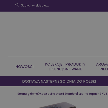
KOLEKCJE I PRODUKTY
AROMA
NOWOŚCI
LICENCJONOWANE
PIE
DOSTAWA NASTĘPNEGO DNIA DO POLSKI
›
Strona główna
Kadzidełka stożki Stamford czarne zapach 37178
Skip
Skip
to
to