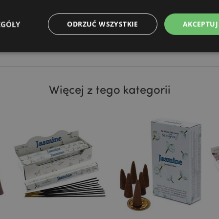
EGÓŁY
ODRZUĆ WSZYSTKIE
AKCEPTUJ
Niezbędne
Wydajność
Targetowanie
Funkcjonalność
Więcej z tego kategorii
ie pozwalają na sprawne funkcjonowanie strony. Należą do nich loginy klientów i zarz
Provider
/
Okres
Opis
Domena
przechowywania
nt
1 miesiąc
Ten plik cookie jest uż
CookieScript
Cookie-Script.com do 
.puckator.pl
preferencji dotyczącyc
na pliki cookie. Jest to
cookie Cookie-Script.co
poprawnie.
-section-
1 dzień
Ten plik cookie jest uż
Adobe Inc.
ułatwienia przechowywa
www.puckator.pl
przeglądarce, aby stron
szybciej.
Google Privacy Policy
1 dzień 16
Ten plik cookie jest uż
Adobe Inc.
godzin
ułatwienia przechowywa
.www.puckator.pl