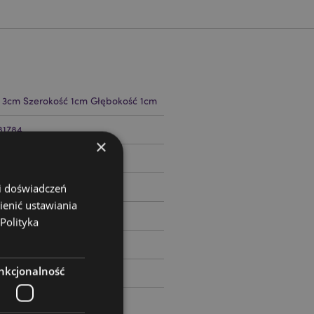
 3cm Szerokość 1cm Głębokość 1cm
81784
×
 i doświadczeń
ienić ustawiania
Polityka
nkcjonalność