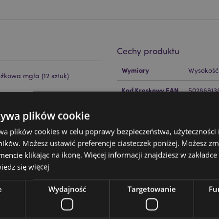
Cechy produktu
Więcej
Wymiary
Wysokość
informacji
źkowa mgła (12 sztuk)
Kod Kreskowy EAN
50286913
Ilość w kartonie
288
żywa plików cookie
Waga (kg)
0.038000
wa plików cookies w celu poprawy bezpieczeństwa, użyteczności
ckator ?
Zapoznaj się z naszym
ików. Możesz ustawić preferencje ciasteczek poniżej. Możesz zm
WYPRZEDAŻ
Nie
cie klikając na ikonę. Więcej informacji znajdziesz w zakładce 
edz się więcej
aszymi obszernymi zasobami
NOWOŚĆ
Nie
ycznych, w tym niezbędnymi
kazówkami dotyczącymi
e
Wydajność
Targetowanie
Fu
PROMO
Nie
dzieć się więcej.
Marka
Stamford