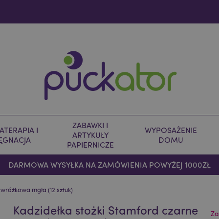
ZABAWKI I
TERAPIA I
WYPOSAŻENIE
ARTYKUŁY
LĘGNACJA
DOMU
PAPIERNICZE
DARMOWA WYSYŁKA NA ZAMÓWIENIA POWYŻEJ 1000ZŁ
 wróźkowa mgła (12 sztuk)
Kadzidełka stożki Stamford czarne
Za