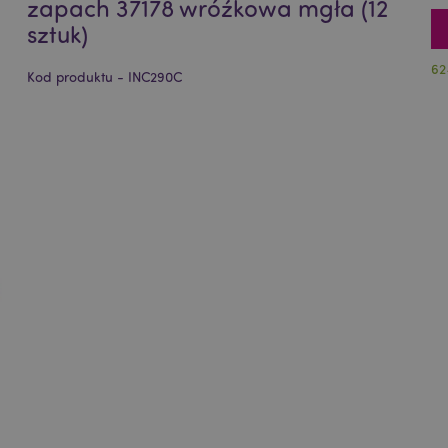
zapach 37178 wróźkowa mgła (12
sztuk)
62
Kod produktu - INC290C