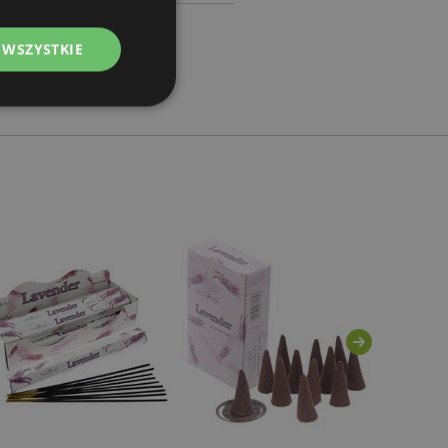
 WSZYSTKIE
ądzanie kontami.
ywany przez usługę
zapamiętywania
h zgody użytkownika
 konieczne, aby baner
m działał
ywany w celu
nia treści w
y ładowały się
ywany w celu
nia treści w