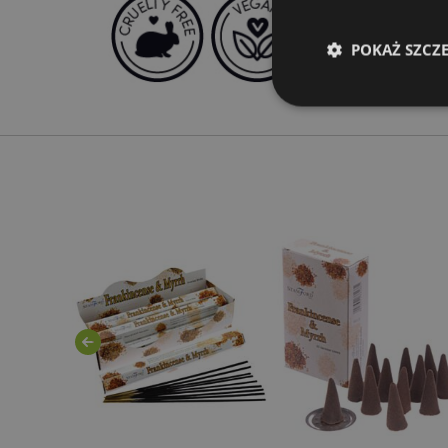
POKAŻ SZCZ
Niezbędne pliki cook
Nazwa
CookieScriptConse
mage-cache-storage
invalidation
form_key