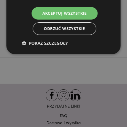
600
AKCEPTUJ WSZYSTKIE
0.036000
Nie
ODRZUĆ WSZYSTKIE
Nie
Nie
POKAŻ SZCZEGÓŁY
Goloka
Niezbędne
Wydajność
Targetowanie
Funkcjonalność
Niezbędne pliki cookie pozwalają na sprawne
funkcjonowanie strony. Należą do nich loginy
klientów i zarządzanie kontami.
Provider
/
Nazwa
PRZYDATNE LINKI
Domena
prze
CookieScriptConsent
1
CookieScript
FAQ
.puckator.pl
Dostawa i Wysyłka