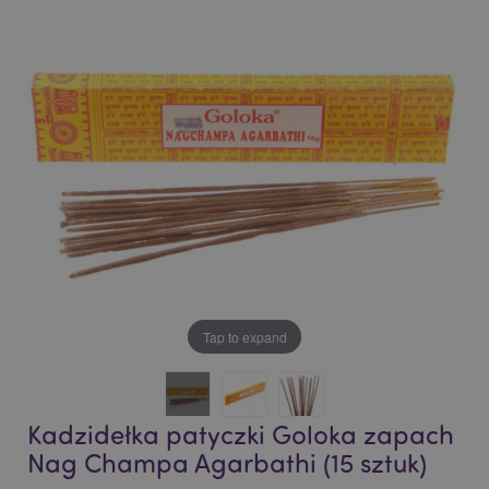
end
beginning
of
of
the
the
images
images
gallery
gallery
Tap to expand
Kadzidełka patyczki Goloka zapach
Nag Champa Agarbathi (15 sztuk)