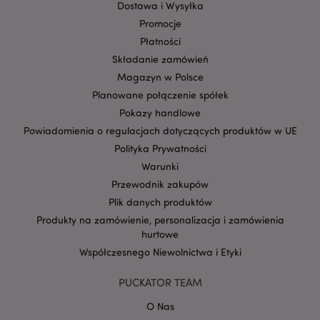
Privacy Policy
Dostawa i Wysyłka
invalidation
www.puckator.pl
Promocje
Płatności
Składanie zamówień
Magazyn w Polsce
Planowane połączenie spółek
form_key
1 
Adobe Inc.
.www.puckator.pl
Pokazy handlowe
Powiadomienia o regulacjach dotyczących produktów w UE
Polityka Prywatności
Warunki
Przewodnik zakupów
PHPSESSID
1 
PHP.net
Plik danych produktów
.www.puckator.pl
Produkty na zamówienie, personalizacja i zamówienia
hurtowe
Współczesnego Niewolnictwa i Etyki
PUCKATOR TEAM
O Nas