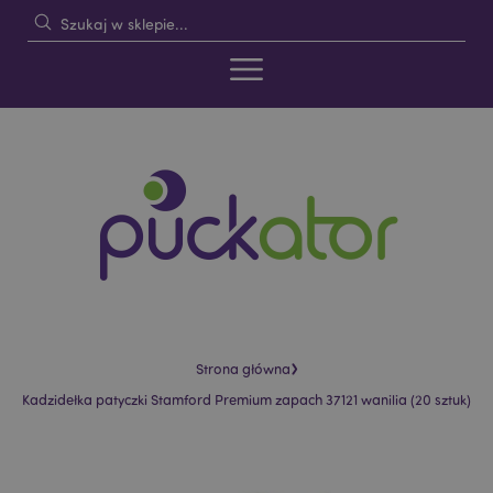
›
Strona główna
Kadzidełka patyczki Stamford Premium zapach 37121 wanilia (20 sztuk)
Skip
Skip
to
to
the
the