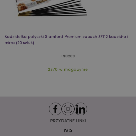
Niezbędne
Wydajność
Targetowanie
Funkcjonalność
Niezbędne pliki cookie pozwalają na sprawne
funkcjonowanie strony. Należą do nich loginy
klientów i zarządzanie kontami.
Kadzidełka patyczki Stamford Premium zapach 37112 kadzidło i
Ka
mirra (20 sztuk)
sz
Provider
/
Nazwa
Domena
prze
INC209
CookieScriptConsent
1
CookieScript
.puckator.pl
2370 w magazynie
PRZYDATNE LINKI
FAQ
Google
mage-cache-storage-section-
Adobe Inc.