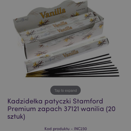
end
beginning
of
of
the
the
images
images
gallery
gallery
Tap to expand
Kadzidełka patyczki Stamford
Premium zapach 37121 wanilia (20
sztuk)
Kod produktu - INC230