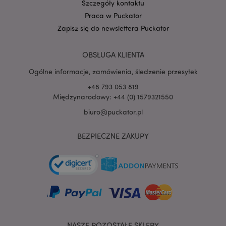
Szczegóły kontaktu
Praca w Puckator
Zapisz się do newslettera Puckator
OBSŁUGA KLIENTA
Ogólne informacje, zamówienia, śledzenie przesyłek
+48 793 053 819
Międzynarodowy: +44 (0) 1579321550
biuro@puckator.pl
recently_viewed_product
Adobe Inc.
www.puckator.pl
BEZPIECZNE ZAKUPY
mage-cache-storage
Adobe Inc.
www.puckator.pl
NASZE POZOSTAŁE SKLEPY