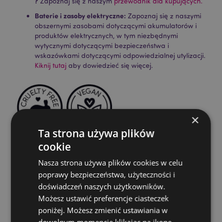
?
Zapoznaj się z naszym
przewodnik dla kupujących.
Baterie i zasoby elektryczne:
Zapoznaj się z naszymi
obszernymi zasobami dotyczącymi akumulatorów i
produktów elektrycznych, w tym niezbędnymi
wytycznymi dotyczącymi bezpieczeństwa i
wskazówkami dotyczącymi odpowiedzialnej utylizacji.
Kiknij tutaj
aby dowiedzieć się więcej.
×
Ta strona używa plików
cookie
Cechy produktu
Nasza strona używa plików cookies w celu
Więcej
Wysokość Opakowania 24cm Szerokość 3cm
poprawy bezpieczeństwa, użyteczności i
informacji
Głębokość 3cm Długość Patyczka 23cm
doświadczeń naszych użytkowników.
5028691381210
Możesz ustawić preferencje ciasteczek
288
poniżej. Możesz zmienić ustawiania w
0.054000