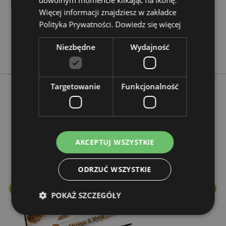
dowolnym momencie klikając na ikonę.
Nie
Więcej informacji znajdziesz w zakładce
Polityka Prywatności.
Nie
Dowiedz się więcej
Nie
Niezbędne
Wydajność
Stamford
Targetowanie
Funkcjonalność
Więcej z tego kategorii
AKCEPTUJ WSZYSTKIE
ODRZUĆ WSZYSTKIE
POKAŻ SZCZEGÓŁY