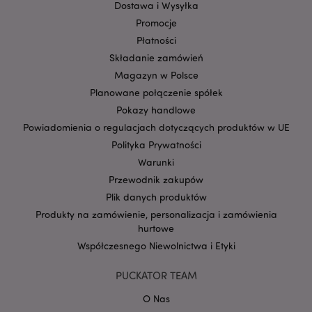
Privacy Policy
Dostawa i Wysyłka
invalidation
www.puckator.pl
Promocje
Płatności
Składanie zamówień
Magazyn w Polsce
Planowane połączenie spółek
form_key
1 
Adobe Inc.
.www.puckator.pl
Pokazy handlowe
Powiadomienia o regulacjach dotyczących produktów w UE
Polityka Prywatności
Warunki
Przewodnik zakupów
PHPSESSID
1 
PHP.net
Plik danych produktów
.www.puckator.pl
Produkty na zamówienie, personalizacja i zamówienia
hurtowe
Współczesnego Niewolnictwa i Etyki
PUCKATOR TEAM
O Nas