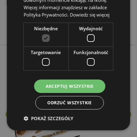
dowolnym momencie klikając na ikonę.
Nie
Więcej informacji znajdziesz w zakładce
Polityka Prywatności.
Nie
Dowiedz się więcej
Nie
Niezbędne
Wydajność
Stamford
Targetowanie
Funkcjonalność
Więcej z tego kategorii
AKCEPTUJ WSZYSTKIE
ODRZUĆ WSZYSTKIE
POKAŻ SZCZEGÓŁY