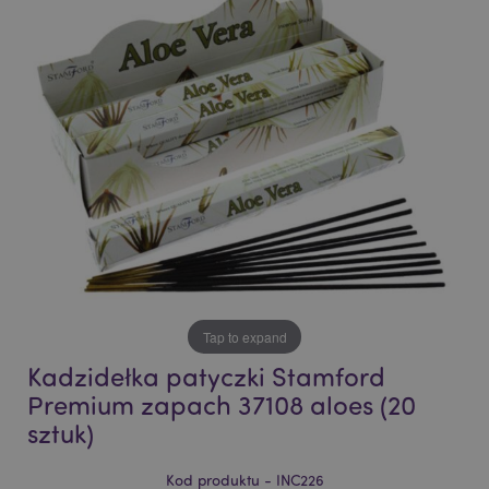
end
beginning
of
of
the
the
images
images
gallery
gallery
Tap to expand
Kadzidełka patyczki Stamford
Premium zapach 37108 aloes (20
sztuk)
Kod produktu - INC226