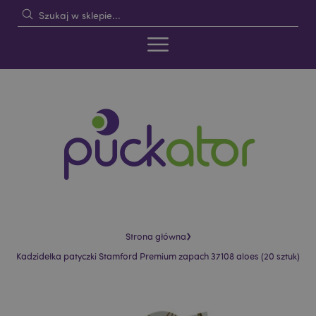
›
Strona główna
Kadzidełka patyczki Stamford Premium zapach 37108 aloes (20 sztuk)
Skip
Skip
to
to
the
the