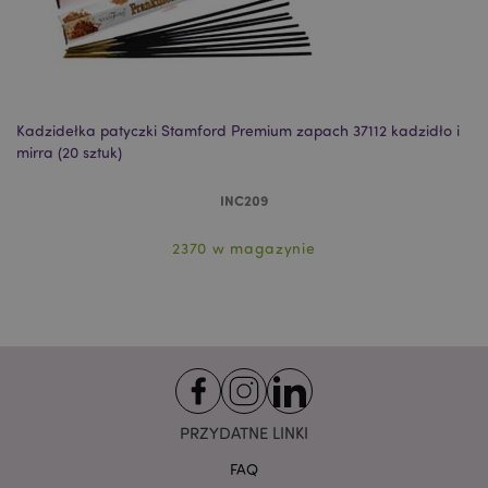
Niezbędne
Wydajność
Targetowanie
Funkcjonalność
Niezbędne pliki cookie pozwalają na sprawne
funkcjonowanie strony. Należą do nich loginy
klientów i zarządzanie kontami.
Kadzidełka patyczki Stamford Premium zapach 37112 kadzidło i
Ka
mirra (20 sztuk)
sz
Provider
/
Nazwa
Domena
prze
INC209
CookieScriptConsent
1
CookieScript
.puckator.pl
2370 w magazynie
PRZYDATNE LINKI
FAQ
Google
mage-cache-storage-section-
Adobe Inc.