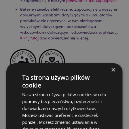
?
Zapoznaj się z naszym
przewodnik dla kupujących.
Baterie i zasoby elektryczne:
Zapoznaj się z naszymi
obszernymi zasobami dotyczącymi akumulatorów i
produktów elektrycznych, w tym niezbędnymi
wytycznymi dotyczącymi bezpieczeństwa i
wskazówkami dotyczącymi odpowiedzialnej utylizacji.
Kiknij tutaj
aby dowiedzieć się więcej.
×
Ta strona używa plików
cookie
Cechy produktu
Nasza strona używa plików cookies w celu
Więcej
Wysokość Opakowania 24cm Szerokość 3cm
poprawy bezpieczeństwa, użyteczności i
informacji
Głębokość 3cm Długość Patyczka 23cm
doświadczeń naszych użytkowników.
5028691381081
Możesz ustawić preferencje ciasteczek
288
poniżej. Możesz zmienić ustawiania w
0.056000