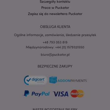
Szczegóły kontaktu
Praca w Puckator
Zapisz się do newslettera Puckator
OBSŁUGA KLIENTA
Ogólne informacje, zamówienia, śledzenie przesyłek
+48 793 053 819
Międzynarodowy: +44 (0) 1579321550
biuro@puckator.pl
recently_viewed_product
Adobe Inc.
www.puckator.pl
BEZPIECZNE ZAKUPY
mage-cache-storage
Adobe Inc.
www.puckator.pl
NASZE POZOSTAŁE SKLEPY