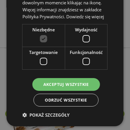
dowolnym momencie klikając na ikonę.
0.046000
Więcej informacji znajdziesz w zakładce
Nie
Polityka Prywatności.
Dowiedz się więcej
Nie
Nie
Niezbędne
Wydajność
Stamford
Targetowanie
Funkcjonalność
Więcej z tego kategorii
AKCEPTUJ WSZYSTKIE
ODRZUĆ WSZYSTKIE
POKAŻ SZCZEGÓŁY