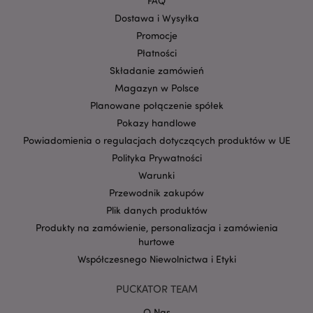
FAQ
mage-cache-storage-section-
Adobe Inc.
Privacy Policy
invalidation
www.puckator.pl
Dostawa i Wysyłka
Promocje
Płatności
Składanie zamówień
Magazyn w Polsce
form_key
1 
Adobe Inc.
Planowane połączenie spółek
.www.puckator.pl
Pokazy handlowe
Powiadomienia o regulacjach dotyczących produktów w UE
Polityka Prywatności
Warunki
Przewodnik zakupów
PHPSESSID
1 
PHP.net
Plik danych produktów
.www.puckator.pl
Produkty na zamówienie, personalizacja i zamówienia
hurtowe
Współczesnego Niewolnictwa i Etyki
PUCKATOR TEAM
O Nas