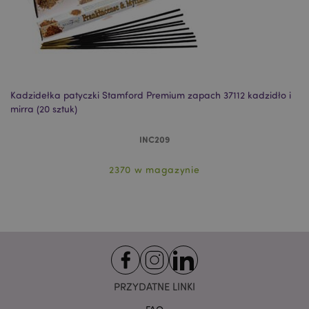
Niezbędne
Wydajność
Targetowanie
Funkcjonalność
Niezbędne pliki cookie pozwalają na sprawne
funkcjonowanie strony. Należą do nich loginy
klientów i zarządzanie kontami.
Kadzidełka patyczki Stamford Premium zapach 37112 kadzidło i
Ka
Provider
/
mirra (20 sztuk)
sz
Nazwa
Domena
prze
CookieScriptConsent
1
INC209
CookieScript
.puckator.pl
2370 w magazynie
PRZYDATNE LINKI
Google