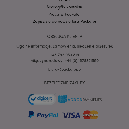
Szczegóły kontaktu
Praca w Puckator
Zapisz się do newslettera Puckator
OBSŁUGA KLIENTA
Ogólne informacje, zamówienia, śledzenie przesyłek
+48 793 053 819
Międzynarodowy: +44 (0) 1579321550
recently_viewed_product
Adobe Inc.
biuro@puckator.pl
www.puckator.pl
BEZPIECZNE ZAKUPY
mage-cache-storage
Adobe Inc.
www.puckator.pl