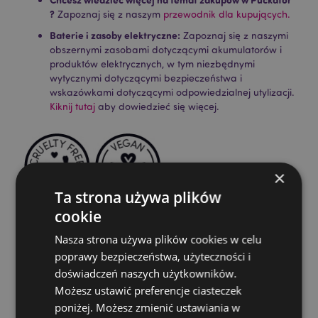
?
Zapoznaj się z naszym
przewodnik dla kupujących.
Baterie i zasoby elektryczne:
Zapoznaj się z naszymi
obszernymi zasobami dotyczącymi akumulatorów i
produktów elektrycznych, w tym niezbędnymi
wytycznymi dotyczącymi bezpieczeństwa i
wskazówkami dotyczącymi odpowiedzialnej utylizacji.
Kiknij tutaj
aby dowiedzieć się więcej.
×
Ta strona używa plików
cookie
Cechy produktu
Nasza strona używa plików cookies w celu
Więcej
Wysokość Opakowania 24cm Szerokość 3cm
poprawy bezpieczeństwa, użyteczności i
informacji
Głębokość 3cm Długość Patyczka 23cm
doświadczeń naszych użytkowników.
5028691381203
Możesz ustawić preferencje ciasteczek
poniżej. Możesz zmienić ustawiania w
288