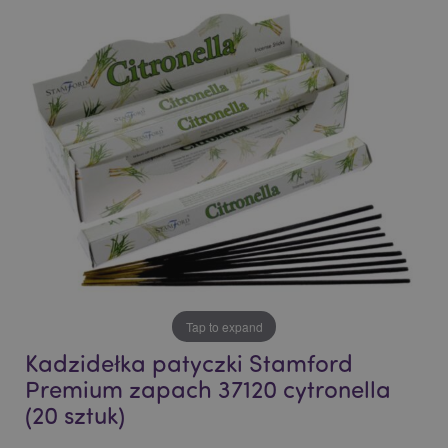
the
the
end
beginning
of
of
the
the
images
images
gallery
gallery
Tap to expand
Kadzidełka patyczki Stamford
Premium zapach 37120 cytronella
(20 sztuk)