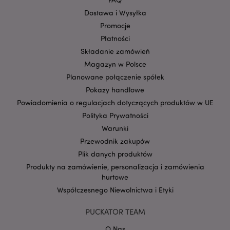
Dostawa i Wysyłka
Promocje
Płatności
Składanie zamówień
Magazyn w Polsce
Planowane połączenie spółek
Pokazy handlowe
Powiadomienia o regulacjach dotyczących produktów w UE
Google
Polityka Prywatności
mage-cache-storage-section-
Adobe Inc.
Privacy Policy
invalidation
www.puckator.pl
Warunki
Przewodnik zakupów
Plik danych produktów
Produkty na zamówienie, personalizacja i zamówienia
hurtowe
Współczesnego Niewolnictwa i Etyki
form_key
1 
Adobe Inc.
.www.puckator.pl
PUCKATOR TEAM
O Nas