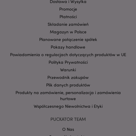
Dostawa i Wysyłka
Promocje
Płatności
Składanie zamówień
Magazyn w Polsce
Planowane połączenie spółek
Pokazy handlowe
Powiadomienia o regulacjach dotyczących produktów w UE
Polityka Prywatności
Google
mage-cache-storage-section-
Adobe Inc.
Privacy Policy
Warunki
invalidation
www.puckator.pl
Przewodnik zakupów
Plik danych produktów
Produkty na zamówienie, personalizacja i zamówienia
hurtowe
Współczesnego Niewolnictwa i Etyki
form_key
1 
Adobe Inc.
.www.puckator.pl
PUCKATOR TEAM
O Nas