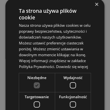
×
Zasoby dotyczące produktów:
Ta strona używa plików
Chcesz wiedzieć więcej na temat zakupów w Puckator
cookie
?
Zapoznaj się z naszym
przewodnik dla kupujących.
Nasza strona używa plików cookies w celu
Baterie i zasoby elektryczne:
Zapoznaj się z naszymi
poprawy bezpieczeństwa, użyteczności i
obszernymi zasobami dotyczącymi akumulatorów i
produktów elektrycznych, w tym niezbędnymi
doświadczeń naszych użytkowników.
wytycznymi dotyczącymi bezpieczeństwa i
Możesz ustawić preferencje ciasteczek
wskazówkami dotyczącymi odpowiedzialnej utylizacji.
poniżej. Możesz zmienić ustawiania w
Kiknij tutaj
aby dowiedzieć się więcej.
dowolnym momencie klikając na ikonę.
Więcej informacji znajdziesz w zakładce
Polityka Prywatności.
Dowiedz się więcej
Niezbędne
Wydajność
Cechy produktu
Targetowanie
Funkcjonalność
Więcej
Wysokość Opakowania 22cm Szerokość 4cm
informacji
Głębokość 2cm Długość Patyczka 20cm