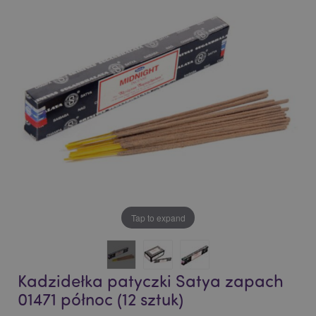
end
beginning
of
of
the
the
images
images
gallery
gallery
Tap to expand
Kadzidełka patyczki Satya zapach
01471 północ (12 sztuk)