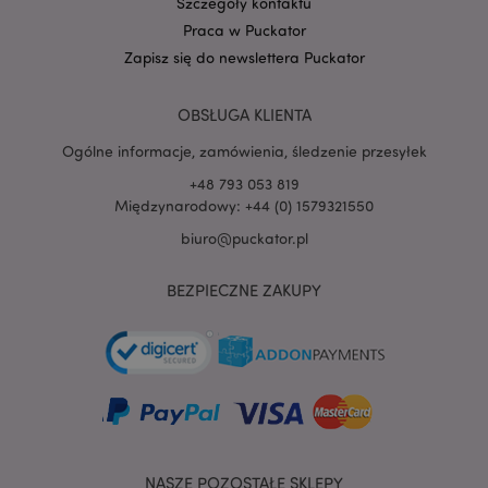
Szczegóły kontaktu
Praca w Puckator
Zapisz się do newslettera Puckator
PHPSESSID
1 
PHP.net
.www.puckator.pl
OBSŁUGA KLIENTA
Ogólne informacje, zamówienia, śledzenie przesyłek
+48 793 053 819
Międzynarodowy: +44 (0) 1579321550
biuro@puckator.pl
BEZPIECZNE ZAKUPY
NASZE POZOSTAŁE SKLEPY
recently_viewed_product
Adobe Inc.