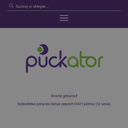
›
Strona główna
Kadzidełka patyczki Satya zapach 01471 północ (12 sztuk)
Skip
Skip
to
to
the
the