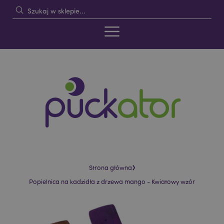
›
Strona główna
Popielnica na kadzidła z drzewa mango - Kwiatowy wzór
Skip
Skip
to
to
the
the