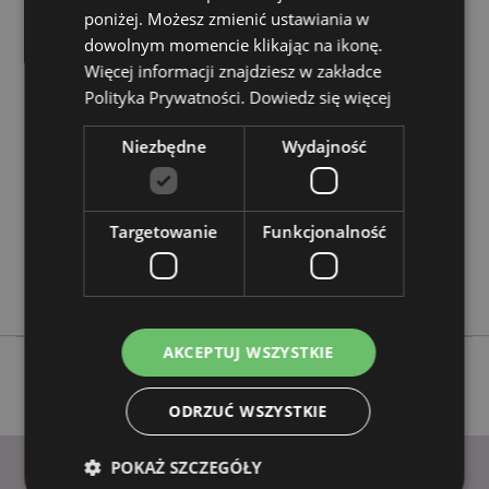
poniżej. Możesz zmienić ustawiania w
dowolnym momencie klikając na ikonę.
Cechy produktu
Więcej informacji znajdziesz w zakładce
Więcej
Wysokość 0.5cm Długość 25.5cm Głębokość
Polityka Prywatności.
Dowiedz się więcej
informacji
3.5cm
5055071798580
Niezbędne
Wydajność
312
0.040000
Nie
Targetowanie
Funkcjonalność
Nie
Nie
AKCEPTUJ WSZYSTKIE
ODRZUĆ WSZYSTKIE
POKAŻ SZCZEGÓŁY