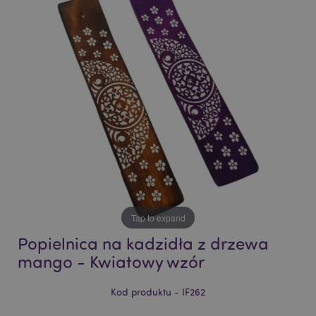
end
beginning
of
of
the
the
images
images
gallery
gallery
Tap to expand
Popielnica na kadzidła z drzewa
mango - Kwiatowy wzór
Kod produktu - IF262