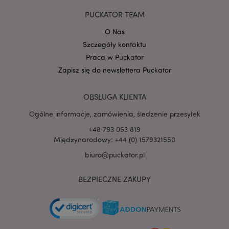
Google
PUCKATOR TEAM
mage-cache-storage-section-
Adobe Inc.
Privacy Policy
invalidation
www.puckator.pl
O Nas
Szczegóły kontaktu
Praca w Puckator
Zapisz się do newslettera Puckator
form_key
1 
Adobe Inc.
OBSŁUGA KLIENTA
.www.puckator.pl
Ogólne informacje, zamówienia, śledzenie przesyłek
+48 793 053 819
Międzynarodowy: +44 (0) 1579321550
biuro@puckator.pl
PHPSESSID
1 
PHP.net
.www.puckator.pl
BEZPIECZNE ZAKUPY