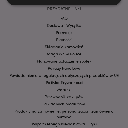
PRZYDATNE LINKI
Niezbędne
Wydajność
Targetowanie
FAQ
Funkcjonalność
Dostawa i Wysyłka
Promocje
Niezbędne pliki cookie pozwalają na sprawne
Płatności
funkcjonowanie strony. Należą do nich loginy
klientów i zarządzanie kontami.
Składanie zamówień
Provider
/
Magazyn w Polsce
Nazwa
Domena
prze
Planowane połączenie spółek
CookieScriptConsent
1
CookieScript
Pokazy handlowe
.puckator.pl
Powiadomienia o regulacjach dotyczących produktów w UE
Polityka Prywatności
Warunki
Przewodnik zakupów
Plik danych produktów
Produkty na zamówienie, personalizacja i zamówienia
hurtowe
Współczesnego Niewolnictwa i Etyki