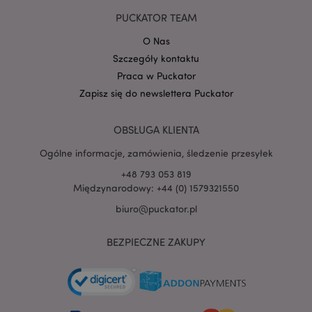
PUCKATOR TEAM
O Nas
Szczegóły kontaktu
PHPSESSID
1 
PHP.net
Praca w Puckator
.www.puckator.pl
Zapisz się do newslettera Puckator
OBSŁUGA KLIENTA
Ogólne informacje, zamówienia, śledzenie przesyłek
+48 793 053 819
Międzynarodowy: +44 (0) 1579321550
biuro@puckator.pl
BEZPIECZNE ZAKUPY