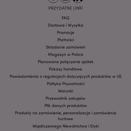
CookieScriptConsent
1
CookieScript
.puckator.pl
PRZYDATNE LINKI
FAQ
Dostawa i Wysyłka
Promocje
Płatności
Składanie zamówień
Magazyn w Polsce
Planowane połączenie spółek
Pokazy handlowe
Google
mage-cache-storage-section-
Powiadomienia o regulacjach dotyczących produktów w UE
Adobe Inc.
Privacy Policy
invalidation
www.puckator.pl
Polityka Prywatności
Warunki
Przewodnik zakupów
Plik danych produktów
Produkty na zamówienie, personalizacja i zamówienia
form_key
1 
Adobe Inc.
hurtowe
.www.puckator.pl
Współczesnego Niewolnictwa i Etyki