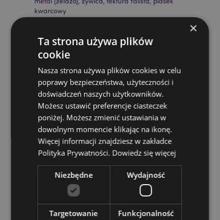
metal (żelazo), żywica, tektura falista, piasek
kwarcowy
×
Wymagane baterie:
2 x LR44
Ta strona używa plików
Baterie w zestawie:
Tak
cookie
Sezonowe produkty/okazje świąteczne:
Halloween
Nasza strona używa plików cookies w celu
Zasoby dotyczące produktów:
poprawy bezpieczeństwa, użyteczności i
Chcesz wiedzieć więcej na temat zakupów w Puckator
doświadczeń naszych użytkowników.
?
Zapoznaj się z naszym
przewodnik dla kupujących.
Możesz ustawić preferencje ciasteczek
Baterie i zasoby elektryczne:
Zapoznaj się z naszymi
poniżej. Możesz zmienić ustawiania w
obszernymi zasobami dotyczącymi akumulatorów i
dowolnym momencie klikając na ikonę.
produktów elektrycznych, w tym niezbędnymi
Więcej informacji znajdziesz w zakładce
wytycznymi dotyczącymi bezpieczeństwa i
Polityka Prywatności.
Dowiedz się więcej
wskazówkami dotyczącymi odpowiedzialnej utylizacji.
Kiknij tutaj
aby dowiedzieć się więcej.
Niezbędne
Wydajność
Targetowanie
Funkcjonalność