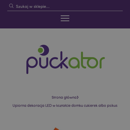
›
Strona główna
Upiorna dekoracja LED w kształcie domku cukierek albo psikus
Skip
Skip
to
to
the
the