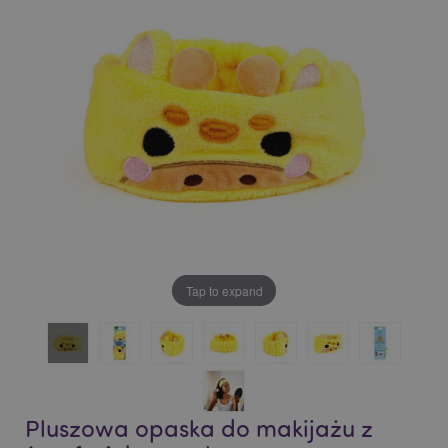
of
of
the
the
images
images
gallery
gallery
Tap to expand
Pluszowa opaska do makijażu z