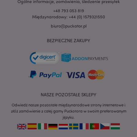
.www.puckator.pl
Ogólne informacje, zamówienia, śledzenie przesyłek
+48 793 053 819
Międzynarodowy: +44 (0) 1579321550
biuro@puckator.pl
BEZPIECZNE ZAKUPY
NASZE POZOSTAŁE SKLEPY
Odwiedź nasze pozostałe międzynarodowe strony internetowe i
złóż zamówienie z całej gamy Puckotora w swoim preferowanym
recently_viewed_product
Adobe Inc.
języku.
www.puckator.pl