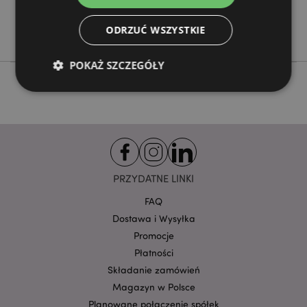
Nie
ODRZUĆ WSZYSTKIE
Adoramals
POKAŻ SZCZEGÓŁY
Niezbędne
Wydajność
Targetowanie
Funkcjonalność
Niezbędne pliki cookie pozwalają na sprawne
funkcjonowanie strony. Należą do nich loginy
PRZYDATNE LINKI
klientów i zarządzanie kontami.
FAQ
Provider
/
Nazwa
Domena
prze
Dostawa i Wysyłka
Promocje
CookieScriptConsent
1
CookieScript
.puckator.pl
Płatności
Składanie zamówień
Magazyn w Polsce
Planowane połączenie spółek