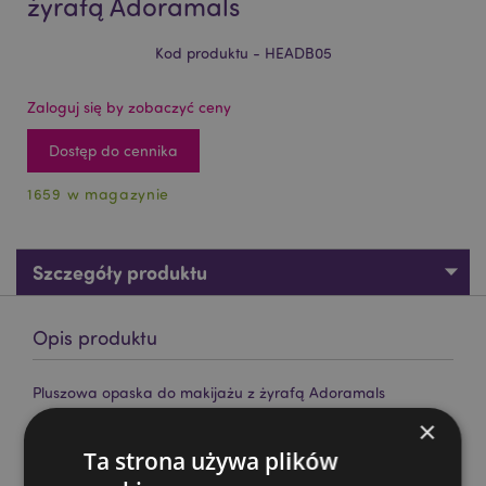
żyrafą Adoramals
Kod produktu - HEADB05
Zaloguj się by zobaczyć ceny
Dostęp do cennika
1659 w magazynie
Szczegóły produktu
Opis produktu
Pluszowa opaska do makijażu z żyrafą Adoramals
×
Materiał:
poliester
Ta strona używa plików
Rozmiar:
jeden rozmiar