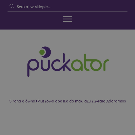
›
Strona główna
Pluszowa opaska do makijażu z żyrafą Adoramals
Skip
Skip
to
to
the
the
end
beginning