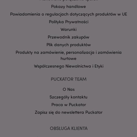
Pokazy handlowe
Powiadomienia o regulacjach dotyczących produktów w UE
Polityka Prywatności
Warunki
Przewodnik zakupów
Google
Plik danych produktów
mage-cache-storage-section-
Adobe Inc.
Privacy Policy
invalidation
www.puckator.pl
Produkty na zamówienie, personalizacja i zamówienia
hurtowe
Współczesnego Niewolnictwa i Etyki
PUCKATOR TEAM
O Nas
form_key
1 
Adobe Inc.
.www.puckator.pl
Szczegóły kontaktu
Praca w Puckator
Zapisz się do newslettera Puckator
OBSŁUGA KLIENTA
PHPSESSID
1 
PHP.net