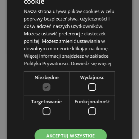
cookie
Nadaje się do wybielania:
Nie
Nadaje się do suszenia w suszarce:
Nie
Nasza strona używa plików cookies w celu
poprawy bezpieczeństwa, użyteczności i
Nadaje się do prasowania:
nie
doświadczeń naszych użytkowników.
Informacje dotyczące prania:
Prać w pralce w
Możesz ustawić preferencje ciasteczek
temperaturze 30°C
poniżej. Możesz zmienić ustawiania w
dowolnym momencie klikając na ikonę.
Zasoby dotyczące produktów:
Więcej informacji znajdziesz w zakładce
Chcesz wiedzieć więcej na temat zakupów w Puckator
Polityka Prywatności.
Dowiedz się więcej
?
Zapoznaj się z naszym
przewodnik dla kupujących.
Niezbędne
Wydajność
Cechy produktu
Więcej
Wysokość 8cm Szerokość 15cm Głębokość 15cm
informacji
Targetowanie
Funkcjonalność
5055071511066
240
0.056000
Nie
AKCEPTUJ WSZYSTKIE
Nie