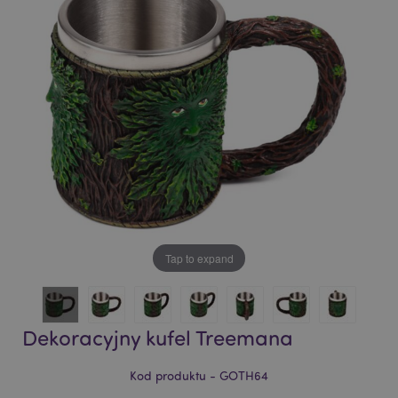
of
of
the
the
images
images
gallery
gallery
Tap to expand
Dekoracyjny kufel Treemana
Kod produktu - GOTH64