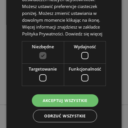
Możesz ustawić preferencje ciasteczek
Chcesz wiedzieć więcej na temat zakupów w Puckator
?
Zapoznaj się z naszym
poniżej. Możesz zmienić ustawiania w
przewodnik dla kupujących.
dowolnym momencie klikając na ikonę.
Więcej informacji znajdziesz w zakładce
Cechy produktu
Polityka Prywatności.
Dowiedz się więcej
Więcej
Wysokość 10cm Szerokość 15.5cm Głębokość
informacji
9.5cm
Niezbędne
Wydajność
5055071508967
18
Targetowanie
0.507000
Funkcjonalność
Tak
Nie
Nie
AKCEPTUJ WSZYSTKIE
ODRZUĆ WSZYSTKIE