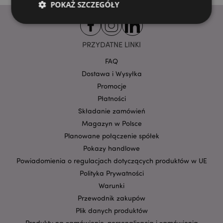
POKAŻ SZCZEGÓŁY
PRZYDATNE LINKI
Niezbędne
Wydajność
Targetowanie
Funkcjonalność
FAQ
Dostawa i Wysyłka
Niezbędne pliki cookie pozwalają na sprawne
funkcjonowanie strony. Należą do nich loginy
Promocje
klientów i zarządzanie kontami.
Płatności
Provider
/
Składanie zamówień
Nazwa
Domena
prze
Magazyn w Polsce
CookieScriptConsent
1
CookieScript
Planowane połączenie spółek
.puckator.pl
Pokazy handlowe
Powiadomienia o regulacjach dotyczących produktów w UE
Polityka Prywatności
Warunki
Przewodnik zakupów
Plik danych produktów
Produkty na zamówienie, personalizacja i zamówienia