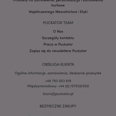
hurtowe
Współczesnego Niewolnictwa i Etyki
Google
mage-cache-storage-section-
Adobe Inc.
Privacy Policy
invalidation
www.puckator.pl
PUCKATOR TEAM
O Nas
Szczegóły kontaktu
Praca w Puckator
Zapisz się do newslettera Puckator
form_key
1 
Adobe Inc.
.www.puckator.pl
OBSŁUGA KLIENTA
Ogólne informacje, zamówienia, śledzenie przesyłek
+48 793 053 819
Międzynarodowy: +44 (0) 1579321550
PHPSESSID
1 
PHP.net
biuro@puckator.pl
.www.puckator.pl
BEZPIECZNE ZAKUPY