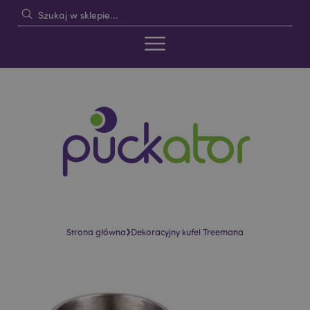
›
Strona główna
Dekoracyjny kufel Treemana
Skip
Skip
to
to
the
the
end
beginning