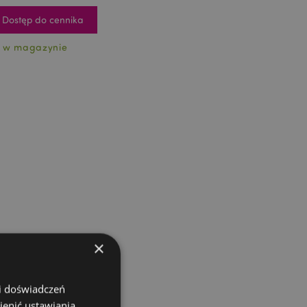
Dostęp do cennika
 w magazynie
×
 i doświadczeń
ienić ustawiania