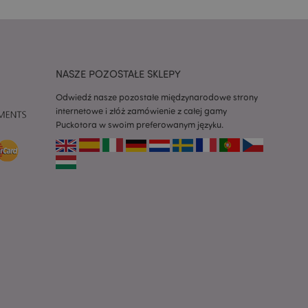
 konieczne, aby baner
m działał
ywany w celu
nia treści w
y ładowały się
NASZE POZOSTAŁE SKLEPY
ywany w celu
Odwiedź nasze pozostałe międzynarodowe strony
nia treści w
internetowe i złóż zamówienie z całej gamy
y ładowały się
Puckotora w swoim preferowanym języku.
z aplikacje oparte
dentyfikator
a używany do
 użytkownika.
enerowana losowo,
być specyficzny dla
ykładem jest
zalogowanego
ronami.
atory produktów
 produktów w celu
ywany w celu
nia treści w
y ładowały się