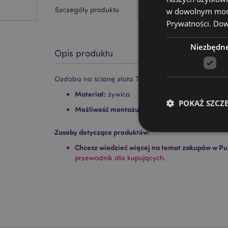
Szczegóły produktu
w dowolnym momen
Prywatności.
Dowi
Niezbędn
Opis produktu
Ozdoba na ścianę złota Treemana
Materiał:
żywica
POKAŻ SZCZ
Możliwość montażu na ścianie:
tak
Zasoby dotyczące produktów:
Chcesz wiedzieć więcej na temat zakupów w Pu
przewodnik dla kupujących.
Niezbędne pliki cook
Nazwa
CookieScriptConse