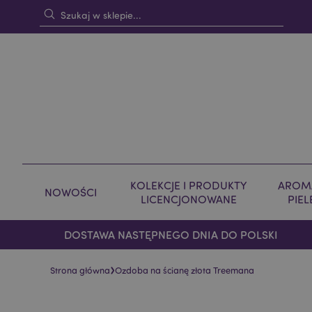
KOLEKCJE I PRODUKTY
AROMA
NOWOŚCI
LICENCJONOWANE
PIE
DOSTAWA NASTĘPNEGO DNIA DO POLSKI
›
Strona główna
Ozdoba na ścianę złota Treemana
Skip
Skip
to
to