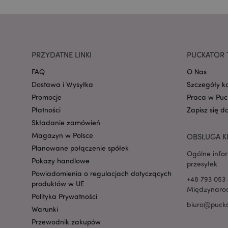
mage-cache-storage
invalidation
PRZYDATNE LINKI
PUCKATOR 
form_key
FAQ
O Nas
Dostawa i Wysyłka
Szczegóły k
Promocje
Praca w Puc
PHPSESSID
Płatności
Zapisz się d
Składanie zamówień
Magazyn w Polsce
OBSŁUGA K
Planowane połączenie spółek
Ogólne info
Pokazy handlowe
przesyłek
Powiadomienia o regulacjach dotyczących
recently_viewed_pr
+48 793 053 
produktów w UE
Międzynarod
Polityka Prywatności
biuro@pucka
mage-cache-storag
Warunki
Przewodnik zakupów