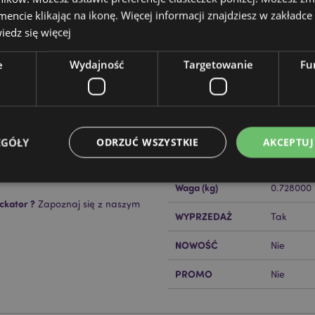
cie klikając na ikonę. Więcej informacji znajdziesz w zakładce 
edz się więcej
e
Wydajność
Targetowanie
Fu
Cechy produktu
Więcej
Wymiary
Wysokość
informacji
Kod Kreskowy EAN
50550717
EGÓŁY
ODRZUĆ WSZYSTKIE
AKCEPTUJ
Ilość w kartonie
16
Waga (kg)
0.728000
ckator ?
Zapoznaj się z naszym
Niezbędne
Wydajność
Targetowanie
Funkcjonalność
WYPRZEDAŻ
Tak
ie pozwalają na sprawne funkcjonowanie strony. Należą do nich loginy klientów i zarz
NOWOŚĆ
Nie
Provider
/
Okres
Opis
Domena
przechowywania
PROMO
Nie
nt
1 miesiąc
Ten plik cookie jest uż
CookieScript
Cookie-Script.com do 
.puckator.pl
preferencji dotyczącyc