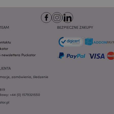
na pliki cookie. Jest to
cookie Cookie-Script.co
poprawnie.
-section-
1 dzień
Ten plik cookie jest uż
Adobe Inc.
ułatwienia przechowywa
www.puckator.pl
przeglądarce, aby stron
szybciej.
TEAM
BEZPIECZNE ZAKUPY
Google Privacy Policy
1 dzień 16
Ten plik cookie jest uż
Adobe Inc.
godzin
ułatwienia przechowywa
.www.puckator.pl
przeglądarce, aby stron
ontaktu
szybciej.
kator
1 dzień 16
Cookie generowane prze
PHP.net
o newslettera Puckator
godzin
na języku PHP. Jest to i
.www.puckator.pl
ogólnego przeznaczeni
obsługi zmiennych sesji
Zwykle jest to liczba g
LIENTA
sposób jej użycia może 
witryny, ale dobrym prz
rmacje, zamówienia, śledzenie
utrzymywanie statusu 
użytkownika między st
oduct
1 dzień
Przechowuje identyfik
Adobe Inc.
819
ostatnio przeglądanych
www.puckator.pl
owy: +44 (0) 1579321550
ułatwienia nawigacji.
tor.pl
e
1 dzień
Ten plik cookie jest uż
Adobe Inc.
ułatwienia przechowywa
www.puckator.pl
przeglądarce, aby stron
szybciej.