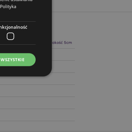
Polityka
nkcjonalność
 22cm Szerokość 20cm Głębokość 5cm
97781
 WSZYSTKIE
ądzanie kontami.
ywany przez usługę
zapamiętywania
h zgody użytkownika