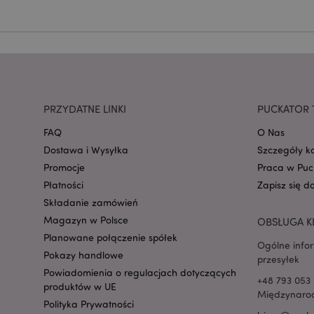
mage-cache-storage
invalidation
PRZYDATNE LINKI
PUCKATOR 
form_key
FAQ
O Nas
Dostawa i Wysyłka
Szczegóły k
PHPSESSID
Promocje
Praca w Puc
Płatności
Zapisz się d
Składanie zamówień
Magazyn w Polsce
OBSŁUGA K
Planowane połączenie spółek
Ogólne info
Pokazy handlowe
przesyłek
recently_viewed_pr
Powiadomienia o regulacjach dotyczących
+48 793 053 
produktów w UE
Międzynarod
mage-cache-storag
Polityka Prywatności