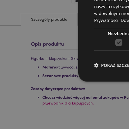
naszych użytkown
w dowolnym momen
Szczegóły produktu
Prywatności.
Dowi
Niezbędn
Opis produktu
Figurka - klepsydra - Skrzydła Nietoperza
POKAŻ SZCZ
Materiał:
żywica, szkło i piasek
Sezonowe produkty/okazje świąteczne:
Hallow
Zasoby dotyczące produktów:
Chcesz wiedzieć więcej na temat zakupów w Pu
przewodnik dla kupujących.
Niezbędne pliki cook
Nazwa
CookieScriptConse