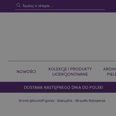
KOLEKCJE I PRODUKTY
AROMA
NOWOŚCI
LICENCJONOWANE
PIE
DOSTAWA NASTĘPNEGO DNIA DO POLSKI
›
Strona główna
Figurka - klepsydra - Skrzydła Nietoperza
Skip
Skip
to
to