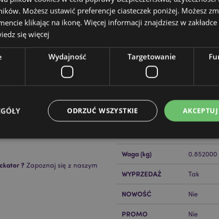
ików. Możesz ustawić preferencje ciasteczek poniżej. Możesz zm
cie klikając na ikonę. Więcej informacji znajdziesz w zakładce 
edz się więcej
e
Wydajność
Targetowanie
Fu
Cechy produktu
Więcej
Wymiary
Wysokość
informacji
EGÓŁY
ODRZUĆ WSZYSTKIE
AKCEPTUJ
Kod Kreskowy EAN
50550717
een
Ilość w kartonie
12
Waga (kg)
0.852000
Niezbędne
Wydajność
Targetowanie
Funkcjonalność
ckator ?
Zapoznaj się z naszym
WYPRZEDAŻ
Tak
ie pozwalają na sprawne funkcjonowanie strony. Należą do nich loginy klientów i zarz
Provider
/
Okres
NOWOŚĆ
Nie
Opis
Domena
przechowywania
nt
1 miesiąc
Ten plik cookie jest uż
PROMO
CookieScript
Nie