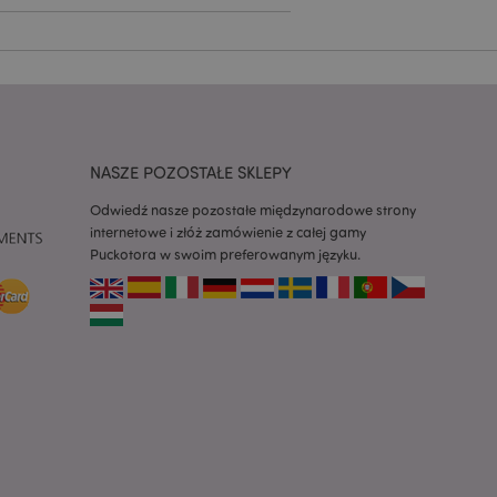
zapamiętywania
h zgody użytkownika
 konieczne, aby baner
m działał
ywany w celu
nia treści w
y ładowały się
NASZE POZOSTAŁE SKLEPY
ywany w celu
nia treści w
y ładowały się
Odwiedź nasze pozostałe międzynarodowe strony
internetowe i złóż zamówienie z całej gamy
z aplikacje oparte
Puckotora w swoim preferowanym języku.
dentyfikator
a używany do
 użytkownika.
enerowana losowo,
być specyficzny dla
ykładem jest
zalogowanego
ronami.
atory produktów
 produktów w celu
ywany w celu
nia treści w