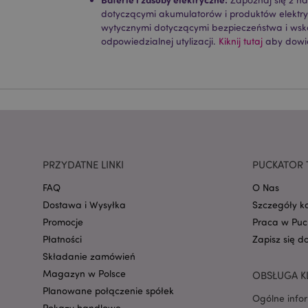
dotyczącymi akumulatorów i produktów elektr
CookieScriptConse
wytycznymi dotyczącymi bezpieczeństwa i ws
odpowiedzialnej utylizacji.
Kiknij tutaj
aby dowie
mage-cache-storage
invalidation
form_key
PRZYDATNE LINKI
PUCKATOR 
PHPSESSID
FAQ
O Nas
Dostawa i Wysyłka
Szczegóły k
Promocje
Praca w Puc
Płatności
Zapisz się d
Składanie zamówień
Magazyn w Polsce
OBSŁUGA K
recently_viewed_pr
Planowane połączenie spółek
Ogólne info
Pokazy handlowe