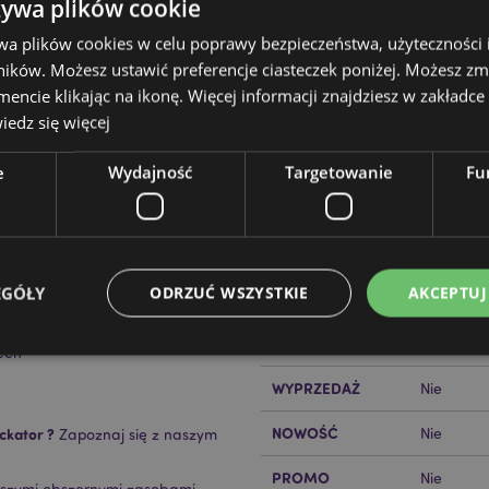
żywa plików cookie
wa plików cookies w celu poprawy bezpieczeństwa, użyteczności
ików. Możesz ustawić preferencje ciasteczek poniżej. Możesz zm
cie klikając na ikonę. Więcej informacji znajdziesz w zakładce 
edz się więcej
Cechy produktu
e
Wydajność
Targetowanie
Fu
Więcej
Wymiary
Wysokość
informacji
Kod Kreskowy EAN
50550717
EGÓŁY
ODRZUĆ WSZYSTKIE
AKCEPTUJ
Ilość w kartonie
24
nurzać w wodzie.
Waga (kg)
0.456000
een
WYPRZEDAŻ
Nie
Niezbędne
Wydajność
Targetowanie
Funkcjonalność
NOWOŚĆ
ckator ?
Nie
Zapoznaj się z naszym
ie pozwalają na sprawne funkcjonowanie strony. Należą do nich loginy klientów i zarz
Provider
/
Okres
PROMO
Nie
Opis
aszymi obszernymi zasobami