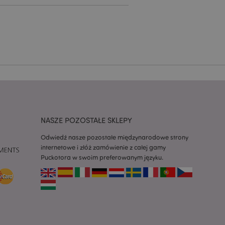
ywany przez usługę
zapamiętywania
h zgody użytkownika
 konieczne, aby baner
m działał
ywany w celu
nia treści w
y ładowały się
ywany w celu
nia treści w
y ładowały się
NASZE POZOSTAŁE SKLEPY
z aplikacje oparte
Odwiedź nasze pozostałe międzynarodowe strony
dentyfikator
internetowe i złóż zamówienie z całej gamy
a używany do
 użytkownika.
Puckotora w swoim preferowanym języku.
enerowana losowo,
być specyficzny dla
ykładem jest
zalogowanego
ronami.
atory produktów
 produktów w celu