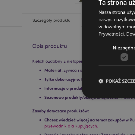
Ta strona u
Nasza strona uży
naszych użytkown
Szczegóły produktu
w dowolnym momen
Prywatności.
Dowi
Opis produktu
Niezbędn
Kielich ozdobny z nietoperzem
Materiał:
żywica i stal nierdzewna
Tylko dekoracyjne:
tak
POKAŻ SZCZ
Informacje o produkcie:
Tylko wycierać, nie za
Sezonowe produkty/okazje świąteczne:
Hallow
Zasoby dotyczące produktów:
Chcesz wiedzieć więcej na temat zakupów w Pu
Niezbędne pliki cook
przewodnik dla kupujących.
Nazwa
Baterie i zasoby elektryczne:
Zapoznaj się z n