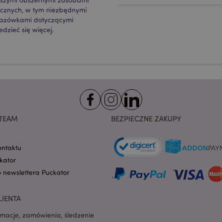
Domena
przechowywania
ycznych, w tym niezbędnymi
nt
1 miesiąc
Ten plik cookie jest uż
CookieScript
kazówkami dotyczącymi
Cookie-Script.com do 
.puckator.pl
preferencji dotyczącyc
dzieć się więcej.
na pliki cookie. Jest to
cookie Cookie-Script.co
poprawnie.
-section-
1 dzień
Ten plik cookie jest uż
Adobe Inc.
ułatwienia przechowywa
www.puckator.pl
przeglądarce, aby stron
szybciej.
Google Privacy Policy
1 dzień 16
Ten plik cookie jest uż
Adobe Inc.
godzin
ułatwienia przechowywa
.www.puckator.pl
przeglądarce, aby stron
TEAM
BEZPIECZNE ZAKUPY
szybciej.
1 dzień 16
Cookie generowane prze
PHP.net
godzin
na języku PHP. Jest to i
.www.puckator.pl
ontaktu
ogólnego przeznaczeni
obsługi zmiennych sesji
kator
Zwykle jest to liczba g
sposób jej użycia może 
o newslettera Puckator
witryny, ale dobrym prz
utrzymywanie statusu 
użytkownika między st
LIENTA
oduct
1 dzień
Przechowuje identyfik
Adobe Inc.
ostatnio przeglądanych
www.puckator.pl
rmacje, zamówienia, śledzenie
ułatwienia nawigacji.