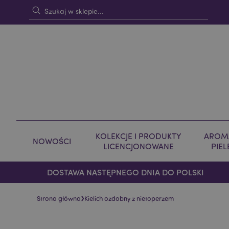
KOLEKCJE I PRODUKTY
AROMA
NOWOŚCI
LICENCJONOWANE
PIE
DOSTAWA NASTĘPNEGO DNIA DO POLSKI
›
Strona główna
Kielich ozdobny z nietoperzem
Skip
Skip
to
to