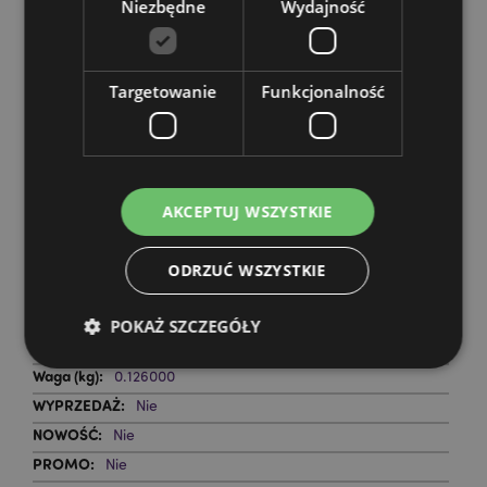
Niezbędne
Wydajność
Słowacja, Słowenia, Hiszpania (kontynentalna),
Szwecja, Szwajcaria, Turcja, Ukraina, Wielka Brytania
(kontynentalna), Wielka Brytania (Irlandia Północna,
Highlands i wyspy)
Targetowanie
Funkcjonalność
Zasoby dotyczące produktów:
Chcesz wiedzieć więcej na temat zakupów w Puckator
?
Zapoznaj się z naszym
przewodnik dla kupujących.
AKCEPTUJ WSZYSTKIE
Cechy produktu
ODRZUĆ WSZYSTKIE
Więcej
Wysokość 40cm Szerokość 35cm Głębokość 12cm
informacji
5055071509865
POKAŻ SZCZEGÓŁY
144
0.126000
Nie
Niezbędne
Wydajność
Targetowanie
Nie
Funkcjonalność
Nie
Niezbędne pliki cookie pozwalają na sprawne