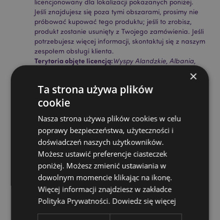
licencjonowany dla lokalizacji pokazanych poniżej.
Jeśli znajdujesz się poza tymi obszarami, prosimy nie
próbować kupować tego produktu; jeśli to zrobisz,
produkt zostanie usunięty z Twojego zamówienia. Jeśli
potrzebujesz więcej informacji, skontaktuj się z naszym
zespołem obsługi klienta.
Terytoria objęte licencją:
Wyspy Alandzkie, Albania,
Andora, Austria, Azerbejdżan, Azory (Portugalia),
×
Baleary (Hiszpania), Białoruś, Belgia, Bermudy, Bośnia
Ta strona używa plików
i Hercegowina, Bułgaria, Wyspy Kanaryjskie
cookie
(Hiszpania), Ceuta i Melilla, Chile, Korsyka (Francja),
Chorwacja, Cypr, Czechy, Dania, Estonia, Finlandia
Nasza strona używa plików cookies w celu
(kontynentalna), Francja (kontynentalna), Gujana
poprawy bezpieczeństwa, użyteczności i
Francuska, Gruzja, Niemcy, Gibraltar, Grecja,
Gwadelupa, Guernsey (Wyspy Normandzkie),
doświadczeń naszych użytkowników.
Watykan, Węgry, Islandia, Irlandia, Wyspa Man
Możesz ustawić preferencje ciasteczek
(Wielka Brytania), Włochy (kontynentalne), Jersey
poniżej. Możesz zmienić ustawiania w
(Wyspy Normandzkie), Kosowo, Łotwa, Liechtenstein,
dowolnym momencie klikając na ikonę.
Litwa, Luksemburg, Macedonia Północna, Madera
Więcej informacji znajdziesz w zakładce
(Portugalia), Malta, Martynika, Majotta, Mołdawia,
Czarnogóra, Holandia, Norwegia, Polska, Portugalia
Polityka Prywatności.
Dowiedz się więcej
(kontynentalna), Reunion, Rumunia, Rosja, Saint-
Martin (część francuska), Serbia, Sycylia (Włochy),