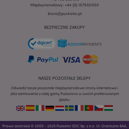
Międzynarodowy: +44 (0) 1579321550
biuro@puckator.pl
BEZPIECZNE ZAKUPY
recently_viewed_product
Adobe Inc.
www.puckator.pl
mage-cache-storage
Adobe Inc.
NASZE POZOSTAŁE SKLEPY
www.puckator.pl
Odwiedź nasze pozostałe międzynarodowe strony internetowe i
złóż zamówienie z całej gamy Puckotora w swoim preferowanym
języku.
recently_viewed_product_previous
Adobe Inc.
www.puckator.pl
Prawo autorskie © 2000 - 2025 Puckator EDC Sp. z o.o. Ul. Graniczna 8AA,