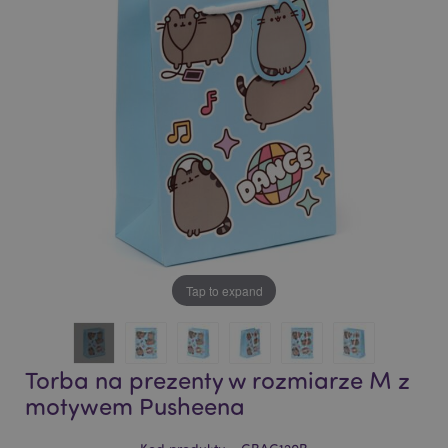
of
of
the
the
images
images
gallery
gallery
Tap to expand
Torba na prezenty w rozmiarze M z
motywem Pusheena