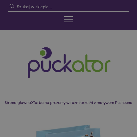
›
Strona główna
Torba na prezenty w rozmiarze M z motywem Pusheena
Skip
Skip
to
to
the
the
end
beginning