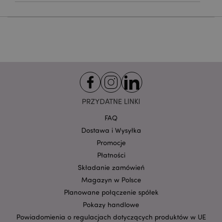
funkcjonowanie strony. Należą do nich loginy
klientów i zarządzanie kontami.
Provider
/
Nazwa
Domena
prze
CookieScriptConsent
1
CookieScript
.puckator.pl
PRZYDATNE LINKI
FAQ
Dostawa i Wysyłka
Promocje
Płatności
Google
Składanie zamówień
mage-cache-storage-section-
Adobe Inc.
Privacy Policy
invalidation
Magazyn w Polsce
www.puckator.pl
Planowane połączenie spółek
Pokazy handlowe
Powiadomienia o regulacjach dotyczących produktów w UE