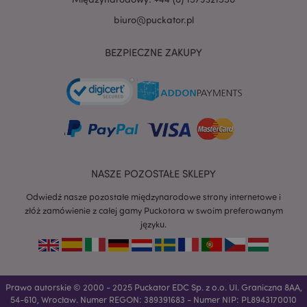
biuro@puckator.pl
BEZPIECZNE ZAKUPY
recently_viewed_product
Adobe Inc.
www.puckator.pl
NASZE POZOSTAŁE SKLEPY
mage-cache-storage
Adobe Inc.
www.puckator.pl
Odwiedź nasze pozostałe międzynarodowe strony internetowe i
złóż zamówienie z całej gamy Puckotora w swoim preferowanym
języku.
recently_viewed_product_previous
Adobe Inc.
www.puckator.pl
Prawo autorskie © 2000 - 2025 Puckator EDC Sp. z o.o. Ul. Graniczna 8AA,
54-610, Wrocław. Numer REGON: 389391683 - Numer NIP: PL8943170010