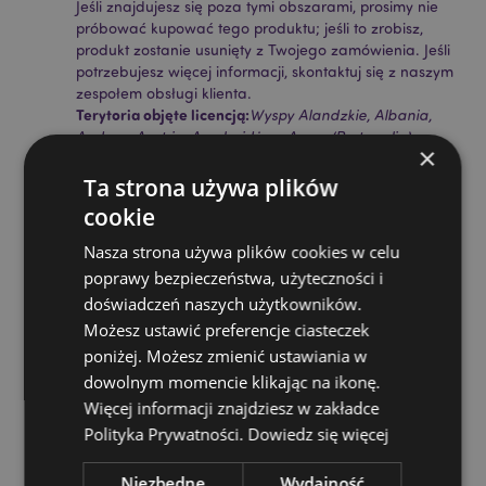
Jeśli znajdujesz się poza tymi obszarami, prosimy nie
próbować kupować tego produktu; jeśli to zrobisz,
produkt zostanie usunięty z Twojego zamówienia. Jeśli
potrzebujesz więcej informacji, skontaktuj się z naszym
zespołem obsługi klienta.
Terytoria objęte licencją:
Wyspy Alandzkie, Albania,
Andora, Austria, Azerbejdżan, Azory (Portugalia),
×
Baleary (Hiszpania), Białoruś, Belgia, Bermudy, Bośnia
i Hercegowina, Bułgaria, Wyspy Kanaryjskie
Ta strona używa plików
(Hiszpania), Ceuta i Melilla, Chile, Korsyka (Francja),
cookie
Chorwacja, Cypr, Czechy, Dania, Estonia, Finlandia
(kontynentalna), Francja (kontynentalna), Gujana
Nasza strona używa plików cookies w celu
Francuska, Gruzja, Niemcy, Gibraltar, Grecja,
poprawy bezpieczeństwa, użyteczności i
Gwadelupa, Guernsey (Wyspy Normandzkie),
doświadczeń naszych użytkowników.
Watykan, Węgry, Islandia, Irlandia, Wyspa Man
Możesz ustawić preferencje ciasteczek
(Wielka Brytania), Włochy (kontynentalne), Jersey
(Wyspy Normandzkie), Kosowo, Łotwa, Liechtenstein,
poniżej. Możesz zmienić ustawiania w
Litwa, Luksemburg, Macedonia Północna, Madera
dowolnym momencie klikając na ikonę.
(Portugalia), Malta, Martynika, Majotta, Mołdawia,
Więcej informacji znajdziesz w zakładce
Czarnogóra, Holandia, Norwegia, Polska, Portugalia
Polityka Prywatności.
Dowiedz się więcej
(kontynentalna), Reunion, Rumunia, Rosja, Saint-
Martin (część francuska), Serbia, Sycylia (Włochy),
Niezbędne
Wydajność
Słowacja, Słowenia, Hiszpania (kontynentalna),