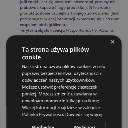
Jeśli znajdujesz się poza tymi obszarami, prosimy nie
próbować kupować tego produktu; jeśli to zrobisz,
produkt zostanie usunięty z Twojego zamówienia. Jeśli
potrzebujesz więcej informacji, skontaktuj się z naszym
zespołem obsługi klienta.
Terytoria objęte licencją:
Wyspy Alandzkie, Albania,
Andora, Austria, Azerbejdżan, Azory (Portugalia),
×
Baleary (Hiszpania), Białoruś, Belgia, Bermudy, Bośnia
i Hercegowina, Bułgaria, Wyspy Kanaryjskie
Ta strona używa plików
(Hiszpania), Ceuta i Melilla, Chile, Korsyka (Francja),
cookie
Chorwacja, Cypr, Czechy, Dania, Estonia, Finlandia
(kontynentalna), Francja (kontynentalna), Gujana
Nasza strona używa plików cookies w celu
Francuska, Gruzja, Niemcy, Gibraltar, Grecja,
poprawy bezpieczeństwa, użyteczności i
Gwadelupa, Guernsey (Wyspy Normandzkie),
doświadczeń naszych użytkowników.
Watykan, Węgry, Islandia, Irlandia, Wyspa Man
Możesz ustawić preferencje ciasteczek
(Wielka Brytania), Włochy (kontynentalne), Jersey
(Wyspy Normandzkie), Kosowo, Łotwa, Liechtenstein,
poniżej. Możesz zmienić ustawiania w
Litwa, Luksemburg, Macedonia Północna, Madera
dowolnym momencie klikając na ikonę.
(Portugalia), Malta, Martynika, Majotta, Mołdawia,
Więcej informacji znajdziesz w zakładce
Czarnogóra, Holandia, Norwegia, Polska, Portugalia
Polityka Prywatności.
Dowiedz się więcej
(kontynentalna), Reunion, Rumunia, Rosja, Saint-
Martin (część francuska), Serbia, Sycylia (Włochy),
Niezbędne
Wydajność
Słowacja, Słowenia, Hiszpania (kontynentalna),