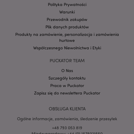
Polityka Prywatności
Warunki
form_key
1 
Adobe Inc.
.www.puckator.pl
Przewodnik zakupów
Plik danych produktów
Produkty na zamówienie, personalizacja i zamówienia
hurtowe
Współczesnego Niewolnictwa i Etyki
PHPSESSID
1 
PHP.net
.www.puckator.pl
PUCKATOR TEAM
O Nas
Szczegóły kontaktu
Praca w Puckator
Zapisz się do newslettera Puckator
OBSŁUGA KLIENTA
Ogólne informacje, zamówienia, śledzenie przesyłek
+48 793 053 819
Międzynarodowy: +44 (0) 1579321550